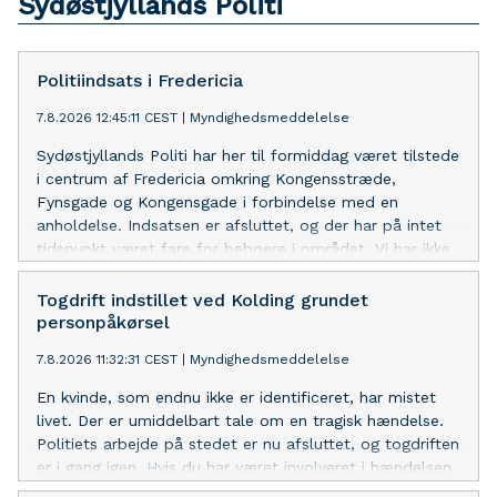
Sydøstjyllands Politi
Politiindsats i Fredericia
7.8.2026 12:45:11 CEST
|
Myndighedsmeddelelse
Sydøstjyllands Politi har her til formiddag været tilstede
i centrum af Fredericia omkring Kongensstræde,
Fynsgade og Kongensgade i forbindelse med en
anholdelse. Indsatsen er afsluttet, og der har på intet
tidspunkt været fare for beboere i området. Vi har ikke
yderligere oplysninger at dele med offentligheden på
nuværende tidspunkt.
Togdrift indstillet ved Kolding grundet
personpåkørsel
7.8.2026 11:32:31 CEST
|
Myndighedsmeddelelse
En kvinde, som endnu ikke er identificeret, har mistet
livet. Der er umiddelbart tale om en tragisk hændelse.
Politiets arbejde på stedet er nu afsluttet, og togdriften
er i gang igen. Hvis du har været involveret i hændelsen
eller været vidne, kan du få gratis og anonym støtte