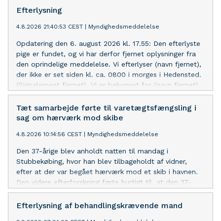
hos Offerrådgivningen på telefon 23 68 60 07 eller 116
Efterlysning
006.
4.8.2026 21:40:53 CEST
|
Myndighedsmeddelelse
Opdatering den 6. august 2026 kl. 17.55: Den efterlyste
pige er fundet, og vi har derfor fjernet oplysninger fra
den oprindelige meddelelse. Vi efterlyser (navn fjernet),
der ikke er set siden kl. ca. 0800 i morges i Hedensted.
(Signalement fjernet). Vi er bekymret for (navn fjernet)
og vil gerne i kontakt med hende eller andre, der har
set hende i dag, eller ved hvor hun kunne være.
Tæt samarbejde førte til varetægtsfængsling i
sag om hærværk mod skibe
4.8.2026 10:14:56 CEST
|
Myndighedsmeddelelse
Den 37-årige blev anholdt natten til mandag i
Stubbekøbing, hvor han blev tilbageholdt af vidner,
efter at der var begået hærværk mod et skib i havnen.
Den videre efterforskning førte hurtigt til, at den 37-
årige også blev sigtet i sagen fra Snaptun, hvor flere
både fik kappet fortøjninger, og der blev begået
Efterlysning af behandlingskrævende mand
omfattende hærværk i styrehuset på et skib.