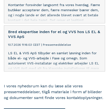
Kontanter forsvinder langsomt fra vores hverdag. Færre
butikker accepterer dem, færre mennesker bærer dem,
og i nogle lande er det allerede blevet svært at betale
kontant i det hele taget. Det rejser et legitimt
spørgsmål: er vi på vej i den rigtige retning, eller mister
vi noget vigtigt undervejs? Svaret er mere nuanceret
Bred ekspertise inden for el og VVS hos LS EL &
end et simpelt ja eller nej.
VVS ApS
10.7.2026 11:16:03 CEST
|
Pressemeddelelse
LS EL & VVS ApS tilbyder en samlet løsning inden for
både el- og VVS-arbejde i Faxe og omegn. Som
autoriseret VVS-installatør og elektriker arbejder LS EL
og VVS ApS med alt fra klassiske installationer til mere
moderne og energieffektive løsninger til både private og
erhverv.
I vores nyhedsrum kan du læse alle vores
pressemeddelelser, tilgå materiale i form af billeder
og dokumenter samt finde vores kontaktoplysninger.