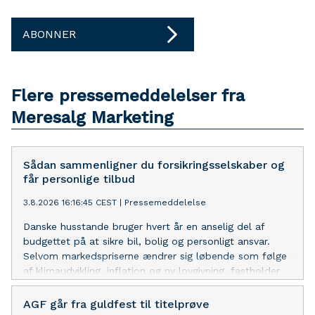
ABONNER
Flere pressemeddelelser fra
Meresalg Marketing
Sådan sammenligner du forsikringsselskaber og
får personlige tilbud
3.8.2026 16:16:45 CEST
|
Pressemeddelelse
Danske husstande bruger hvert år en anselig del af
budgettet på at sikre bil, bolig og personligt ansvar.
Selvom markedspriserne ændrer sig løbende som følge
af klimaudvikling, inflation og ny lovgivning, fastholder
mange de samme policer i årevis. Passiviteten skyldes
sjældent manglende vilje til at optimere budgettet, men
AGF går fra guldfest til titelprøve