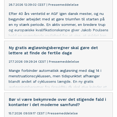
snarere en udbredt opfattelse af, at branchen er
28.7.2026 12:39:02 CEST
|
Pressemeddelelse
præget af kringlede betingelser og uigennemskuelige
undtagelser.
Efter 40 års ventetid er AGF igen dansk mester, og nu
begynder arbejdet med at gøre triumfen til starten på
en ny stærk periode. En aktiv sommer, en bredere trup
og europæiske kvalifikationskampe giver Jakob Poulsens
hold en spændende mulighed for at vise, at guldet kan
forsvares. Men kan det så forsvares? Det prøver denne
artikel at dykke ned i.
Ny gratis ægløsningsberegner skal gøre det
lettere at finde de fertile dage
27.7.2026 09:29:24 CEST
|
Pressemeddelelse
Mange forbinder automatisk ægløsning med dag 14 i
menstruationscyklussen, men tidspunktet afhænger
blandt andet af cyklussens længde. En ny gratis
ægløsningsberegner fra GravidNu.dk skal give kvinder et
bedre overblik over deres forventede fertile periode.
Bør vi være bekymrede over det stigende fald i
kontanter i det moderne samfund?
15.7.2026 09:59:17 CEST
|
Pressemeddelelse