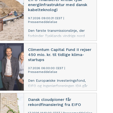
undervandsdroner og beskytte kritisk
energiinfrastruktur med dansk
infrastruktur under havoverfladen.
kabelteknologi
9.7.2026 09:00:31 CEST
|
Pressemeddelelse
Den første transmissionslinje, der
forbinder Tysklands vindrige nord
med det industrielle syd, opføres
med højspændingskabler fra danske
Climentum Capital Fund II rejser
NKT. Med en garanti på 3,55 mia. kr.
450 mio. kr. til tidlige klima-
bidrager EIFO til finansieringen af
startups
projektet og cementerer elnet som
et nyt forretningsområde.
3.7.2026 06:00:00 CEST
|
Pressemeddelelse
Den Europæiske Investeringsfond,
EIFO og Ingeniørforeningen IDA går
med i Climentum Capitals anden
fond, der vil investere i europæisk
Dansk cloudpioner får
klimateknologisk innovation og
rekordfinansiering fra EIFO
bidrage til omstillingen af europæiske
industrier og erhverv, der fortsat er