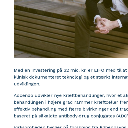
Med en investering på 32 mio. kr. er EIFO med til a
klinisk dokumenteret teknologi og et stærkt interna
udviklingen.
Adcendo udvikler nye kræftbehandlinger, hvor et akti
behandlingen i højere grad rammer kræftceller frem
effektiv behandling med færre bivirkninger end tra
baseret på såkaldte antibody‑drug conjugates (ADC’
Virksomheden bygger på forskning fra Københavns U