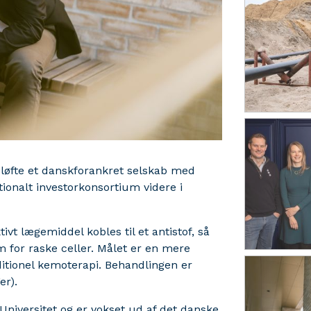
t løfte et danskforankret selskab med
tionalt investorkonsortium videre i
vt lægemiddel kobles til et antistof, så
 for raske celler. Målet er en mere
ditionel kemoterapi. Behandlingen er
er).
niversitet og er vokset ud af det danske