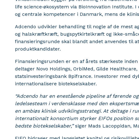
life science‑økosystem via BioInnovation Institute.
og centrale kompetencer i Danmark, mens de klinis
Adcendo udvikler behandling til nogle af de mest a
og halskræftkræft, bugspytkirtelkræft og ikke-småce
finansieringsrunde skal blandt andet anvendes til at 
produktkandidater.
Finansieringsrunden er en af årets stærkeste inden 
deltager Novo Holdings, OrbiMed, Gilde Healthcare,
statsinvesteringsbank Bpifrance. Investorer med dyb
internationalisere biotekselskaber.
“Adcendo har en enestående
pipeline af førende o
ledelsesteam i verdensklasse med den ekspertsmæss
en ambiøs klinisk udviklingsstrategi. At deltage i 
internationalt konsortium styrker EIFOs position 
bedste biotekselskaber,”
siger Mads
Lacoppidan, Ma
EIFO bidrager med langsigtet kapital og risikovillighe