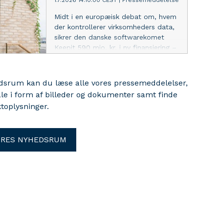
1.7.2026 14:10:00 CEST
|
Pressemeddelelse
afhængige af fossil energi.
Midt i en europæisk debat om, hvem
der kontrollerer virksomheders data,
sikrer den danske softwarekomet
Keepit 590 mio. kr. i ny finansiering –
og sætter kursen mod at blive den
globale standard for uafhængig
databeskyttelse.
edsrum kan du læse alle vores pressemeddelelser,
ale i form af billeder og dokumenter samt finde
toplysninger.
ORES NYHEDSRUM