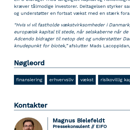
kræver tålmodige investorer. Deltagelsen styrker 
og understøtter en fortsat vækst med en stærk for
“Hvis vi vil fastholde vækstvirksomheder i Danmark
europæisk kapital til stede, når selskaberne når de t
Adcendo bidrager til netop det og understøtter D
knudepunkt for biotek,”
afslutter Mads Lacoppidan, 
Nøgleord
finansiering
erhvervsliv
vækst
risikovillig ka
Kontakter
Magnus Bielefeldt
Pressekonsulent // EIFO