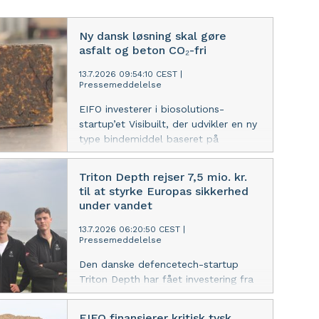
Ny dansk løsning skal gøre
asfalt og beton CO₂-fri
13.7.2026 09:54:10 CEST
|
Pressemeddelelse
EIFO investerer i biosolutions-
startup’et Visibuilt, der udvikler en ny
type bindemiddel baseret på
svampens rodnet, som kan reducere
klimaaftrykket fra nogle af verdens
Triton Depth rejser 7,5 mio. kr.
mest CO₂-tunge materialer.
til at styrke Europas sikkerhed
under vandet
13.7.2026 06:20:50 CEST
|
Pressemeddelelse
Den danske defencetech-startup
Triton Depth har fået investering fra
EIFO og The Creator Fund til at
udvikle ny teknologi, der kan afsløre
EIFO finansierer kritisk tysk