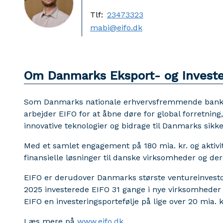
Tlf:
23473323
mabi@eifo.dk
Om Danmarks Eksport- og Investe
Som Danmarks nationale erhvervsfremmende bank og 
arbejder EIFO for at åbne døre for global forretning
innovative teknologier og bidrage til Danmarks sikk
Med et samlet engagement på 180 mia. kr. og aktivi
finansielle løsninger til danske virksomheder og der
EIFO er derudover Danmarks største ventureinvestor 
2025 investerede EIFO 31 gange i nye virksomheder
EIFO en investeringsportefølje på lige over 20 mia. 
Læs mere på
www.eifo.dk