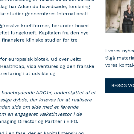
 I dag har Adcendo hovedsæde, forskning
ke studier gennemføres internationalt.
ggressive kræftformer, herunder hoved-
llet lungekræft. Kapitalen fra den nye
finansiere kliniske studier for tre
I vores nyh
tilgå materi
for europæisk biotek. Ud over Jeito
vores kontak
 HealthCap, Vida Ventures og den franske
 erfaring i at udvikle og
BESØG V
g banebrydende ADC’er, understøttet af et
ige dybde, der kræves for at realisere
runden side om side med et førende
som en engageret vækstinvestor i de
naging Director og Partner i EIFO.
d i en fase, der er kapitalintensiv og