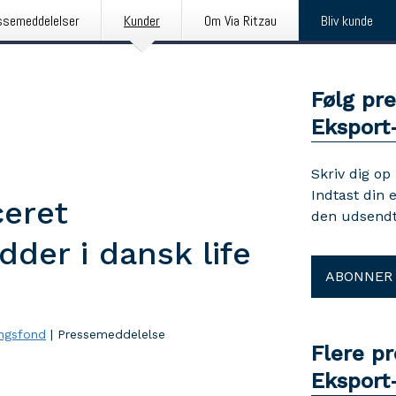
ssemeddelelser
Kunder
Om Via Ritzau
Bliv kunde
Følg pr
Eksport
Skriv dig op
Indtast din 
ceret
den udsendt
der i dansk life
ABONNER
ingsfond
|
Pressemeddelelse
Flere p
Eksport