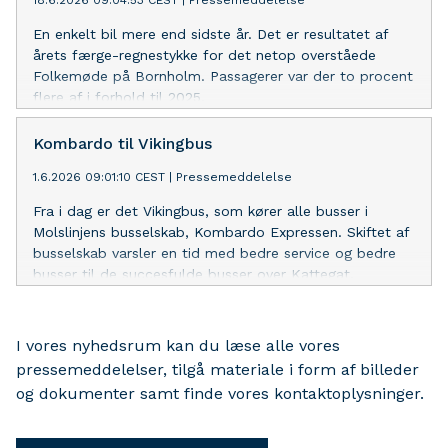
18.6.2026 09:04:53 CEST
|
Pressemeddelelse
En enkelt bil mere end sidste år. Det er resultatet af
årets færge-regnestykke for det netop overståede
Folkemøde på Bornholm. Passagerer var der to procent
flere af i forhold til 2025.
Kombardo til Vikingbus
1.6.2026 09:01:10 CEST
|
Pressemeddelelse
Fra i dag er det Vikingbus, som kører alle busser i
Molslinjens busselskab, Kombardo Expressen. Skiftet af
busselskab varsler en tid med bedre service og bedre
busser til de succesfulde busser over Kattegat.
I vores nyhedsrum kan du læse alle vores
pressemeddelelser, tilgå materiale i form af billeder
og dokumenter samt finde vores kontaktoplysninger.