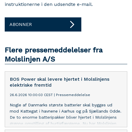
instruktionerne i den udsendte e-mail.
ABONNER
Flere pressemeddelelser fra
Molslinjen A/S
BOS Power skal levere hjertet i Molslinjens
elektriske fremtid
26.6.2026 10:00:03 CEST
|
Pressemeddelelse
Nogle af Danmarks største batterier skal bygges ud
mod Kattegat i havnene i Aarhus og på Sjællands Odde.
De to enorme batteripakker bliver hjertet i Molslinjens
grønne omstilling af hurtigfærgerne. Nu har Molslinjen
valgt BOS Power til at bygge batterierne til verdens