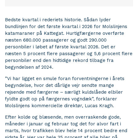
Bedste kvartal i rederiets historie. Sådan lyder
bundlinjen for det første kvartal i 2026 for Molslinjens
katamaraner på Kattegat. Hurtigfærgerne overførte
næsten 680.000 passagerer og godt 290.000
personbiler i løbet af første kvartal 2026. Det er
næsten 5 procent flere passagerer og 5,6 procent flere
personbiler end den hidtidige rekord tilbage fra
begyndelsen af 2024.
”Vi har ligget en smule foran forventningerne i årets
begyndelse, hvor det dårlige vejr sendte mange
rejsende med færgerne – særligt kuldslåede elbiler
fyldte godt op på færgernes vogndæk”, forklarer
Molslinjens kommercielle direktør, Lucas Kragh.
Efter kolde og blæsende, men overraskende gode,
måneder i januar og februar tog det for alvor fart i
marts, hvor trafikken blev hele 14 procent bedre end
sidste år. Her var hele 35 procent af alle biler på