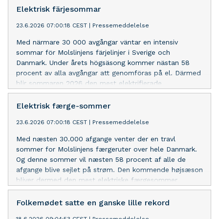
største elektrificeringsprojekt til søs.
Elektrisk färjesommar
23.6.2026 07:00:18 CEST
|
Pressemeddelelse
Med närmare 30 000 avgångar väntar en intensiv
sommar för Molslinjens färjelinjer i Sverige och
Danmark. Under årets högsäsong kommer nästan 58
procent av alla avgångar att genomföras på el. Därmed
blir sommaren 2026 den mest elektrifierade
färjesommaren hittills.
Elektrisk færge-sommer
23.6.2026 07:00:18 CEST
|
Pressemeddelelse
Med næsten 30.000 afgange venter der en travl
sommer for Molslinjens færgeruter over hele Danmark.
Og denne sommer vil næsten 58 procent af alle de
afgange blive sejlet på strøm. Den kommende højsæson
bliver dermed den mest elektriske færgesommer
nogensinde.
Folkemødet satte en ganske lille rekord