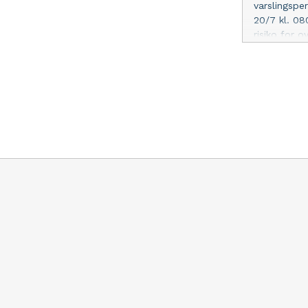
varslingsper
20/7 kl. 08
risiko for 
områder sam
afstanden e