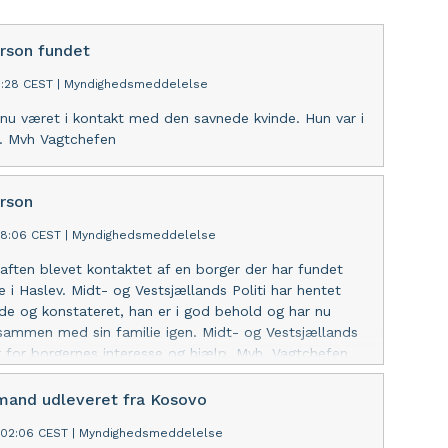
rson fundet
1:28 CEST
|
Myndighedsmeddelelse
r nu været i kontakt med den savnede kvinde. Hun var i
. Mvh Vagtchefen
rson
38:06 CEST
|
Myndighedsmeddelelse
il aften blevet kontaktet af en borger der har fundet
 i Haslev. Midt- og Vestsjællands Politi har hentet
e og konstateret, han er i god behold og har nu
ammen med sin familie igen. Midt- og Vestsjællands
er for borgernes interesse og hjælp. Mvh. Vagtchefen.
 mand udleveret fra Kosovo
:02:06 CEST
|
Myndighedsmeddelelse