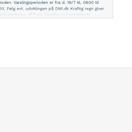
ioden. Varslingsperioden er fra d. 19/7 kl. 0800 til
00. Følg evt. udviklingen på DMI.dk Kraftig regn giver
oversvømmelse af f.eks. kældre og lavtliggende
t risiko for aquaplaning - Afpas hastigheden og
fter forholdene. M.v.h. Vagtchefen