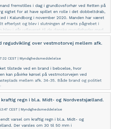
mand fremstilles i dag i grundlovsforhør ved Retten på
g sigtet for at have spillet en rolle i det dobbeltdrab,
sted i Kalundborg i november 2020. Manden har været
lt efterlyst og blev i slutningen af marts pågrebet i
 blev i går udleveret til de danske myndigheder med
SK. For yderligere om dagens grundlovsforhør
r til pressemeddelelse udsendt af Københavns Politi.
 røgudvikling over vestmotorvej mellem afk.
17:32 CEST
|
Myndighedsmeddelelse
kket tilstede ved en brand i beboelse, hvor
gen kan påvirke kørsel på vestmotorvejen ved
steplads mellem afk. 34-35. Både brand og politiet
t.
kraftig regn i bl.a. Midt- og Nordvestsjælland.
:53:47 CEST
|
Myndighedsmeddelelse
endt varsel om kraftig regn i bl.a. Midt- og
lland. Der varsles om 30 til 50 mm i