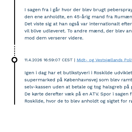
I sagen fra i går hvor der blev brugt peberspr
den ene anholdte, en 45-årig mand fra Rumæni
Det viste sig at han også var internationalt efte
vil blive udleveret. To andre mænd, der blev a
mod dem verserer videre.
11.4.2026 16:59:07 CEST
|
Midt- og Vestsjællands Poli
Igen i dag har et butikstyveri i Roskilde udvikle
supermarked på Københavnsvej som blev ramt 
selv-kassen uden at betale og tog halsgreb på 
De kørte derefter væk på en ATV. Spor i sagen før
Roskilde, hvor de to blev anholdt og sigtet for r