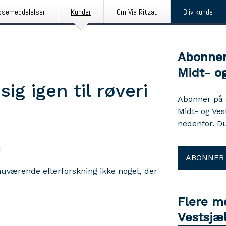
ssemeddelelser
Kunder
Om Via Ritzau
Bliv kunde
Abonner
Midt- og
ig igen til røveri
Abonner på
Midt- og Ves
nedenfor. D
i
ABONNER
nuværende efterforskning ikke noget, der
Flere m
Vestsjæl