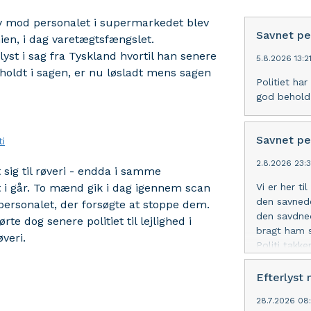
ay mod personalet i supermarkedet blev
Savnet pe
en, i dag varetægtsfængslet.
rlyst i sag fra Tyskland hvortil han senere
5.8.2026 13:2
nholdt i sagen, er nu løsladt mens sagen
Politiet ha
god behold
Savnet pe
ti
2.8.2026 23:
t sig til røveri - endda i samme
i går. To mænd gik i dag igennem scan
Vi er her t
den savnede
personalet, der forsøgte at stoppe dem.
den savdned
te dog senere politiet til lejlighed i
bragt ham s
øveri.
Politi takk
Efterlyst
28.7.2026 08