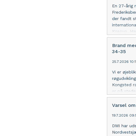
En 27-årig 
Frederiksber
der fandt 
internationa
Kosovo. Han
hjælp fra N
henvises de
Brand med
34-35
25.7.2026 10:
Vi er øjebli
røgudviklin
Kongsted ra
er på stede
Varsel om 
19.7.2026 09
DMI har uds
Nordvestsjæ