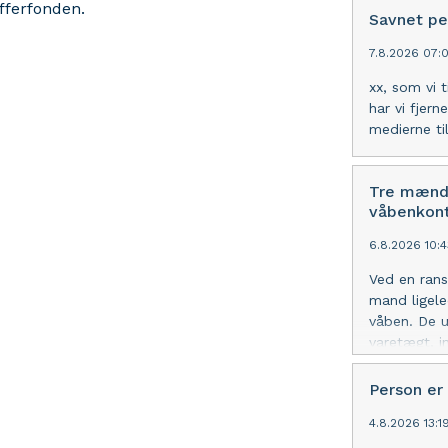
Offerfonden.
Savnet pe
7.8.2026 07:
xx, som vi t
har vi fjer
medierne ti
Tre mænd 
våbenkont
6.8.2026 10:
Ved en rans
mand ligele
våben. De u
varetægt, i
våbenloven 
våben, heru
Person er
4.8.2026 13: