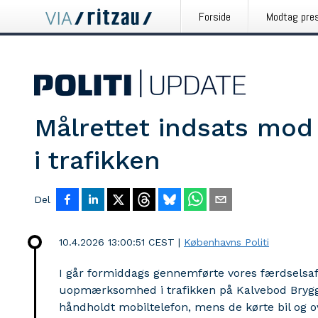
Forside
Modtag pre
Målrettet indsats m
i trafikken
Del
10.4.2026 13:00:51 CEST
|
Københavns Politi
I går formiddags gennemførte vores færdselsaf
uopmærksomhed i trafikken på Kalvebod Brygge. 
håndholdt mobiltelefon, mens de kørte bil og o