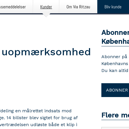
ssemeddelelser
Kunder
Om Via Ritzau
Bliv kunde
Abonner
Københa
od uopmærksomhed
Abonner på
Københavns P
Du kan alti
ABONNER
deling en målrettet indsats mod
Flere m
14 bilister blev sigtet for brug af
vertrædelsen udløste både et klip i