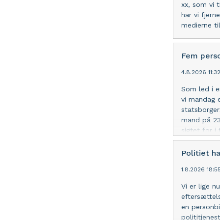
xx, som vi t
har vi fjer
medierne ti
Fem perso
4.8.2026 11:3
Som led i e
vi mandag 
statsborger
mand på 23 
sigtet for i
efter blev 
Nyhavn for 
Politiet h
senere i da
1.8.2026 18:5
Vi er lige n
eftersættel
en personbi
polititjene