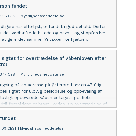
rson fundet
01:58 CEST
|
Myndighedsmeddelelse
idligere har efterlyst, er fundet i god behold. Derfor
net det vedhæftede billede og navn - og vi opfordrer
l at gøre det samme. Vi takker for hjælpen.
sigtet for overtrædelse af våbenloven efter
rol
43:47 CEST
|
Myndighedsmeddelelse
agning på en adresse på Østerbro blev en 47-årig
des sigtet for ulovlig besiddelse og opbevaring af
lovligt opbevarede våben er taget i politiets
ndtil forholdene er bragt i orden. En overtrædelse af
kan bl.a. medføre, at man mister retten til at besidde
nder jagttegn.
 fundet
19:09 CEST
|
Myndighedsmeddelelse