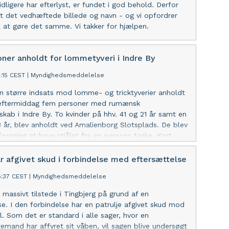
idligere har efterlyst, er fundet i god behold. Derfor
net det vedhæftede billede og navn - og vi opfordrer
l at gøre det samme. Vi takker for hjælpen.
ner anholdt for lommetyveri i Indre By
2:15 CEST
|
Myndighedsmeddelelse
n større indsats mod lomme- og tricktyverier anholdt
eftermiddag fem personer med rumænsk
skab i Indre By. To kvinder på hhv. 41 og 21 år samt en
år, blev anholdt ved Amalienborg Slotsplads. De blev
 forening at have stjålet fra en persons taske. Kort
yderligere to mænd på 33 og 40 år, anholdt ved
præcis samme forseelse. Alle fem personer bliver
ar afgivet skud i forbindelse med eftersættelse
g fremstillet ved Dommervagten i Københavns Byret.
5:37 CEST
|
Myndighedsmeddelelse
u massivt tilstede i Tingbjerg på grund af en
se. I den forbindelse har en patrulje afgivet skud mod
l. Som det er standard i alle sager, hvor en
stemand har affyret sit våben, vil sagen blive undersøgt