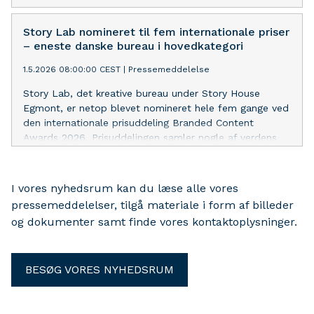
Story Lab nomineret til fem internationale priser
– eneste danske bureau i hovedkategori
1.5.2026 08:00:00 CEST
|
Pressemeddelelse
Story Lab, det kreative bureau under Story House
Egmont, er netop blevet nomineret hele fem gange ved
den internationale prisuddeling Branded Content
Awards 2026. Prisuddelingen samler nogle af verdens
førende brandstudios og mediehuse, herunder The New
York Times Advertising, BBC StoryWorks, Forbes
BrandVoice, Axel Springer Brand Studios og Schibsted
I vores nyhedsrum kan du læse alle vores
Brand Studio.
pressemeddelelser, tilgå materiale i form af billeder
og dokumenter samt finde vores kontaktoplysninger.
BESØG VORES NYHEDSRUM