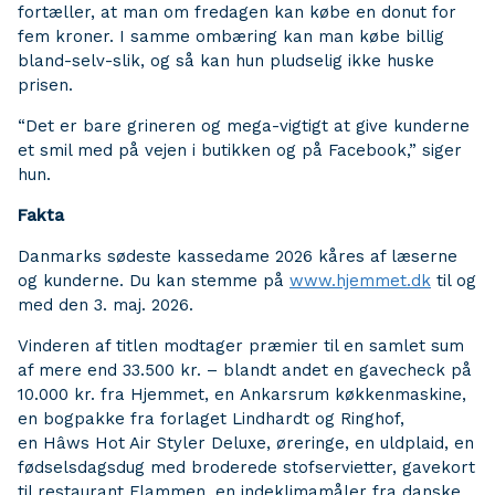
fortæller, at man om fredagen kan købe en donut for
fem kroner. I samme ombæring kan man købe billig
bland-selv-slik, og så kan hun pludselig ikke huske
prisen.
“Det er bare grineren og mega-vigtigt at give kunderne
et smil med på vejen i butikken og på Facebook,” siger
hun.
Fakta
Danmarks sødeste kassedame 2026 kåres af læserne
og kunderne. Du kan stemme på
www.hjemmet.dk
til og
med den 3. maj. 2026.
Vinderen af titlen modtager præmier til en samlet sum
af mere end 33.500 kr. – blandt andet en gavecheck på
10.000 kr. fra Hjemmet, en Ankarsrum køkkenmaskine,
en bogpakke fra forlaget Lindhardt og Ringhof,
en Hâws Hot Air Styler Deluxe, øreringe, en uldplaid, en
fødselsdagsdug med broderede stofservietter, gavekort
til restaurant Flammen, en indeklimamåler fra danske