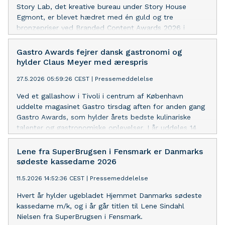
Story Lab, det kreative bureau under Story House
Egmont, er blevet hædret med én guld og tre
bronzepriser ved Branded Content Awards 2026 i
London. Med fire priser i alt blev Story Lab samtidig
det mest vindende danske bureau ved årets
Gastro Awards fejrer dansk gastronomi og
prisuddeling.
hylder Claus Meyer med ærespris
27.5.2026 05:59:26 CEST
|
Pressemeddelelse
Ved et gallashow i Tivoli i centrum af København
uddelte magasinet Gastro tirsdag aften for anden gang
Gastro Awards, som hylder årets bedste kulinariske
talenter og gastronomiske oplevelser. I år uddeles 14
priser – og som noget nyt en ærespris, der går til den
gastronomisk legende Claus Meyer.
Lene fra SuperBrugsen i Fensmark er Danmarks
sødeste kassedame 2026
11.5.2026 14:52:36 CEST
|
Pressemeddelelse
Hvert år hylder ugebladet Hjemmet Danmarks sødeste
kassedame m/k, og i år går titlen til Lene Sindahl
Nielsen fra SuperBrugsen i Fensmark.