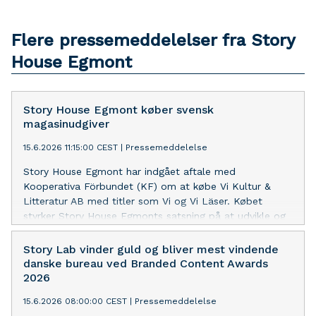
Flere pressemeddelelser fra Story
House Egmont
Story House Egmont køber svensk
magasinudgiver
15.6.2026 11:15:00 CEST
|
Pressemeddelelse
Story House Egmont har indgået aftale med
Kooperativa Förbundet (KF) om at købe Vi Kultur &
Litteratur AB med titler som Vi og Vi Läser. Købet
styrker Story House Egmonts satsning på at udvikle og
vækste sin medievirksomhed i og uden for Skandinavien
med fokus på kvalitetsjournalistik og stærkt indhold i
Story Lab vinder guld og bliver mest vindende
alle kanaler.
danske bureau ved Branded Content Awards
2026
15.6.2026 08:00:00 CEST
|
Pressemeddelelse