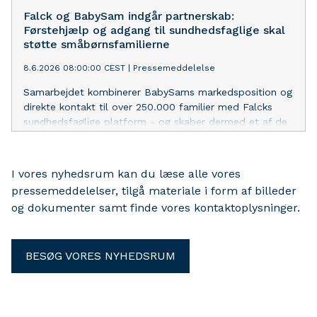
planlægger din tur og finder ladestandere undervejs –
Falck og BabySam indgår partnerskab:
uden bekymringer.
Førstehjælp og adgang til sundhedsfaglige skal
støtte småbørnsfamilierne
8.6.2026 08:00:00 CEST
|
Pressemeddelelse
Samarbejdet kombinerer BabySams markedsposition og
direkte kontakt til over 250.000 familier med Falcks
sundhedsfaglige platform - og skaber dermed et af de
bredest dækkende private sundhedstilbud til
småbørnsfamilier på det danske marked.
I vores nyhedsrum kan du læse alle vores
pressemeddelelser, tilgå materiale i form af billeder
og dokumenter samt finde vores kontaktoplysninger.
BESØG VORES NYHEDSRUM