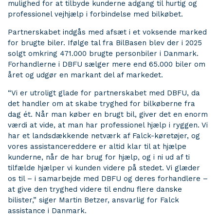
mulighed for at tilbyde kunderne adgang til hurtig og
professionel vejhjælp i forbindelse med bilkøbet.
Partnerskabet indgås med afsæt i et voksende marked
for brugte biler. Ifølge tal fra BilBasen blev der i 2025
solgt omkring 471.000 brugte personbiler i Danmark.
Forhandlerne i DBFU sælger mere end 65.000 biler om
året og udgør en markant del af markedet.
“Vi er utroligt glade for partnerskabet med DBFU, da
det handler om at skabe tryghed for bilkøberne fra
dag ét. Når man køber en brugt bil, giver det en enorm
værdi at vide, at man har professionel hjælp i ryggen. Vi
har et landsdækkende netværk af Falck-køretøjer, og
vores assistancereddere er altid klar til at hjælpe
kunderne, når de har brug for hjælp, og i ni ud af ti
tilfælde hjælper vi kunden videre på stedet. Vi glæder
os til – i samarbejde med DBFU og deres forhandlere –
at give den tryghed videre til endnu flere danske
bilister,” siger Martin Betzer, ansvarlig for Falck
assistance i Danmark.