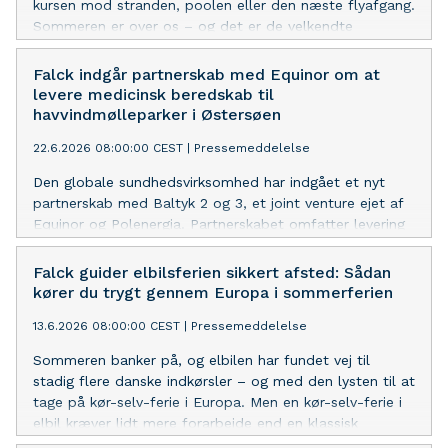
kursen mod stranden, poolen eller den næste flyafgang.
Sommeren er over os – og det er de velkendte
sommersygdomme også. På baggrund af tusindvis af
henvendelser fra danskere i ind- og udland deler Falck,
Falck indgår partnerskab med Equinor om at
hvad du skal holde øje med – og hvad du gør, hvis det
levere medicinsk beredskab til
alligevel går galt.
havvindmølleparker i Østersøen
22.6.2026 08:00:00 CEST
|
Pressemeddelelse
Den globale sundhedsvirksomhed har indgået et nyt
partnerskab med Baltyk 2 og 3, et joint venture ejet af
Equinor og Polenergia. Partnerskabet omfatter levering
af medicinsk beredskab under opførelsen af
havvindmølleparkerne Baltyk 2 og Baltyk 3 i Polens
Falck guider elbilsferien sikkert afsted: Sådan
maritime vindenergiområde.
kører du trygt gennem Europa i sommerferien
13.6.2026 08:00:00 CEST
|
Pressemeddelelse
Sommeren banker på, og elbilen har fundet vej til
stadig flere danske indkørsler – og med den lysten til at
tage på kør-selv-ferie i Europa. Men en kør-selv-ferie i
elbil kræver lidt mere forarbejde end en klassisk
benzintur. Falck deler sine bedste råd til, hvordan du