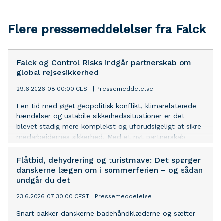
Flere pressemeddelelser fra Falck
Falck og Control Risks indgår partnerskab om
global rejsesikkerhed
29.6.2026 08:00:00 CEST
|
Pressemeddelelse
I en tid med øget geopolitisk konflikt, klimarelaterede
hændelser og ustabile sikkerhedssituationer er det
blevet stadig mere komplekst og uforudsigeligt at sikre
medarbejdernes sikkerhed. Med et nyt partnerskab
mellem Falck og Control Risks får virksomheder og
myndigheder med international aktivitet nu adgang til
Flåtbid, dehydrering og turistmave: Det spørger
en ny samlet løsning for global rejsesikkerhed.
danskerne lægen om i sommerferien – og sådan
undgår du det
23.6.2026 07:30:00 CEST
|
Pressemeddelelse
Snart pakker danskerne badehåndklæderne og sætter