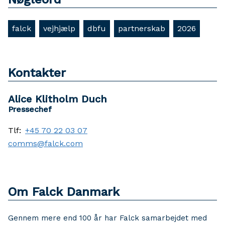
falck
vejhjælp
dbfu
partnerskab
2026
Kontakter
Alice Klitholm Duch
Pressechef
Tlf:
+45 70 22 03 07
comms@falck.com
Om Falck Danmark
Gennem mere end 100 år har Falck samarbejdet med