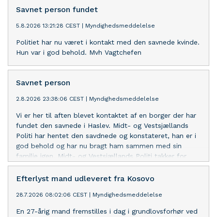
Savnet person fundet
5.8.2026 13:21:28 CEST
|
Myndighedsmeddelelse
Politiet har nu været i kontakt med den savnede kvinde.
Hun var i god behold. Mvh Vagtchefen
Savnet person
2.8.2026 23:38:06 CEST
|
Myndighedsmeddelelse
Vi er her til aften blevet kontaktet af en borger der har
fundet den savnede i Haslev. Midt- og Vestsjællands
Politi har hentet den savdnede og konstateret, han er i
god behold og har nu bragt ham sammen med sin
familie igen. Midt- og Vestsjællands Politi takker for
borgernes interesse og hjælp. Mvh. Vagtchefen.
Efterlyst mand udleveret fra Kosovo
28.7.2026 08:02:06 CEST
|
Myndighedsmeddelelse
En 27-årig mand fremstilles i dag i grundlovsforhør ved