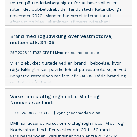
Retten på Frederiksberg sigtet for at have spillet en
rolle i det dobbeltdrab, der fandt sted i Kalundborg i
november 2020. Manden har været internationalt
efterlyst og blev i slutningen af marts pågrebet i
Kosovo. Han blev i går udleveret til de danske
myndigheder med hjælp fra NSK. For yderligere om
Brand med røgudvikling over vestmotorvej
dagens grundlovsforhør henvises der til
mellem afk. 34-35
pressemeddelelse udsendt af Københavns Politi.
25.7.2026 10:17:32 CEST
|
Myndighedsmeddelelse
Vi er øjeblikket tilstede ved en brand i beboelse, hvor
røgudviklingen kan påvirke kørsel på vestmotorvejen ved
Kongsted rasteplads mellem afk. 34-35. Både brand og
politiet er på stedet.
Varsel om kraftig regn i bl.a. Midt- og
Nordvestsjælland.
19.7.2026 09:53:47 CEST
|
Myndighedsmeddelelse
DMI har udsendt varsel om kraftig regn i bl.a. Midt- og
Nordvestsjælland. Der varsles om 30 til 50 mm i
varslingsperioden. Varslingsperioden er fra d. 19/7 kl.