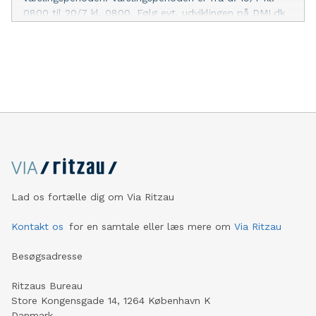
0800 til 20/7 kl. 0800. Følg evt. udviklingen på DMI.dk
Kraftig regn giver risiko for oversvømmelse af f.eks.
kældre og lavtliggende områder samt risiko for
aquaplaning - Afpas hastigheden og afstanden efter
forholdene. M.v.h. Vagtchefen
Lad os fortælle dig om Via Ritzau
Kontakt os
for en samtale eller læs mere om
Via Ritzau
Besøgsadresse
Ritzaus Bureau
Store Kongensgade 14, 1264 København K
Danmark