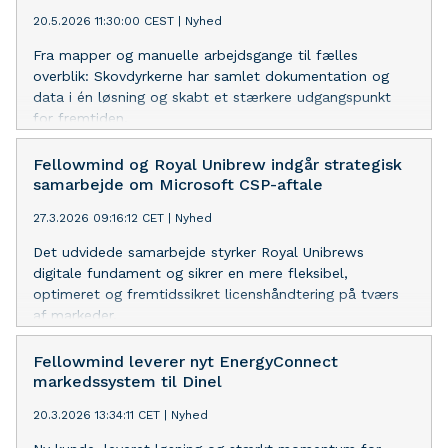
20.5.2026 11:30:00 CEST
|
Nyhed
Fra mapper og manuelle arbejdsgange til fælles
overblik: Skovdyrkerne har samlet dokumentation og
data i én løsning og skabt et stærkere udgangspunkt
for fremtiden.
Fellowmind og Royal Unibrew indgår strategisk
samarbejde om Microsoft CSP-aftale
27.3.2026 09:16:12 CET
|
Nyhed
Det udvidede samarbejde styrker Royal Unibrews
digitale fundament og sikrer en mere fleksibel,
optimeret og fremtidssikret licenshåndtering på tværs
af markeder.
Fellowmind leverer nyt EnergyConnect
markedssystem til Dinel
20.3.2026 13:34:11 CET
|
Nyhed