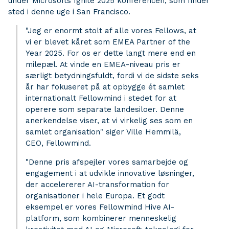
under Microsofts Ignite 2025 konferencen, som finder
sted i denne uge i San Francisco.
"Jeg er enormt stolt af alle vores Fellows, at
vi er blevet kåret som EMEA Partner of the
Year 2025. For os er dette langt mere end en
milepæl. At vinde en EMEA-niveau pris er
særligt betydningsfuldt, fordi vi de sidste seks
år har fokuseret på at opbygge ét samlet
internationalt Fellowmind i stedet for at
operere som separate landesiloer. Denne
anerkendelse viser, at vi virkelig ses som en
samlet organisation" siger Ville Hemmilä,
CEO, Fellowmind.
"Denne pris afspejler vores samarbejde og
engagement i at udvikle innovative løsninger,
der accelererer AI-transformation for
organisationer i hele Europa. Et godt
eksempel er vores Fellowmind Hive AI-
platform, som kombinerer menneskelig