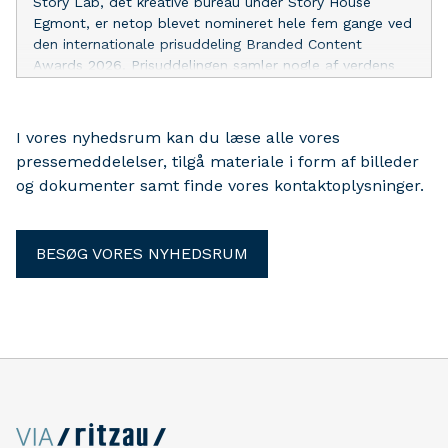
Story Lab, det kreative bureau under Story House
Egmont, er netop blevet nomineret hele fem gange ved
den internationale prisuddeling Branded Content
Awards 2026. Prisuddelingen samler nogle af verdens
førende brandstudios og mediehuse, herunder The New
York Times Advertising, BBC StoryWorks, Forbes
BrandVoice, Axel Springer Brand Studios og Schibsted
I vores nyhedsrum kan du læse alle vores
Brand Studio.
pressemeddelelser, tilgå materiale i form af billeder
og dokumenter samt finde vores kontaktoplysninger.
BESØG VORES NYHEDSRUM