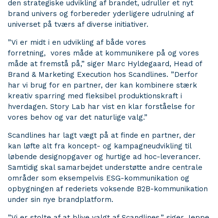
den strategiske udvikling af brandet, udruller et nyt
brand univers og forbereder yderligere udrulning af
universet på tværs af diverse initiativer.
”Vi er midt i en udvikling af både vores
forretning, vores måde at kommunikere på og vores
måde at fremstå på,” siger Marc Hyldegaard, Head of
Brand & Marketing Execution hos Scandlines. ”Derfor
har vi brug for en partner, der kan kombinere stærk
kreativ sparring med fleksibel produktionskraft i
hverdagen. Story Lab har vist en klar forståelse for
vores behov og var det naturlige valg.”
Scandlines har lagt vægt på at finde en partner, der
kan løfte alt fra koncept- og kampagneudvikling til
løbende designopgaver og hurtige ad hoc-leverancer.
Samtidig skal samarbejdet understøtte andre centrale
områder som eksempelvis ESG-kommunikation og
opbygningen af rederiets voksende B2B-kommunikation
under sin nye brandplatform.
”Vi er stolte af at blive valgt af Scandlines,” siger Jeppe