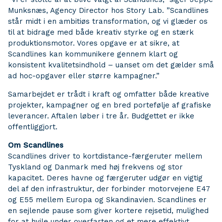
Munksnæs, Agency Director hos Story Lab. ”Scandlines
står midt i en ambitiøs transformation, og vi glæder os
til at bidrage med både kreativ styrke og en stærk
produktionsmotor. Vores opgave er at sikre, at
Scandlines kan kommunikere gennem klart og
konsistent kvalitetsindhold – uanset om det gælder små
ad hoc-opgaver eller større kampagner.”
Samarbejdet er trådt i kraft og omfatter både kreative
projekter, kampagner og en bred portefølje af grafiske
leverancer. Aftalen løber i tre år. Budgettet er ikke
offentliggjort.
Om Scandlines
Scandlines driver to kortdistance-færgeruter mellem
Tyskland og Danmark med høj frekvens og stor
kapacitet. Deres havne og færgeruter udgør en vigtig
del af den infrastruktur, der forbinder motorvejene E47
og E55 mellem Europa og Skandinavien. Scandlines er
en sejlende pause som giver kortere rejsetid, mulighed
for at hvile under overfarten og et mere effektivt