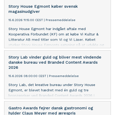
Story House Egmont køber svensk
magasinudgiver
15.6.2026 11:15:00 CEST
|
Pressemeddelelse
Story House Egmont har indgået aftale med
Kooperativa Förbundet (KF) om at købe Vi Kultur &
Litteratur AB med titler som Vi og Vi Läser. Købet
styrker Story House Egmonts satsning på at udvikle og
vækste sin medievirksomhed i og uden for Skandinavien
med fokus på kvalitetsjournalistik og stærkt indhold i
Story Lab vinder guld og bliver mest vindende
alle kanaler.
danske bureau ved Branded Content Awards
2026
15.6.2026 08:00:00 CEST
|
Pressemeddelelse
Story Lab, det kreative bureau under Story House
Egmont, er blevet hædret med én guld og tre
bronzepriser ved Branded Content Awards 2026 i
London. Med fire priser i alt blev Story Lab samtidig
det mest vindende danske bureau ved årets
Gastro Awards fejrer dansk gastronomi og
prisuddeling.
hylder Claus Meyer med ærespris