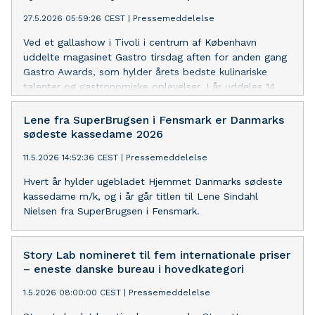
27.5.2026 05:59:26 CEST
|
Pressemeddelelse
Ved et gallashow i Tivoli i centrum af København
uddelte magasinet Gastro tirsdag aften for anden gang
Gastro Awards, som hylder årets bedste kulinariske
talenter og gastronomiske oplevelser. I år uddeles 14
priser – og som noget nyt en ærespris, der går til den
gastronomisk legende Claus Meyer.
Lene fra SuperBrugsen i Fensmark er Danmarks
sødeste kassedame 2026
11.5.2026 14:52:36 CEST
|
Pressemeddelelse
Hvert år hylder ugebladet Hjemmet Danmarks sødeste
kassedame m/k, og i år går titlen til Lene Sindahl
Nielsen fra SuperBrugsen i Fensmark.
Story Lab nomineret til fem internationale priser
– eneste danske bureau i hovedkategori
1.5.2026 08:00:00 CEST
|
Pressemeddelelse