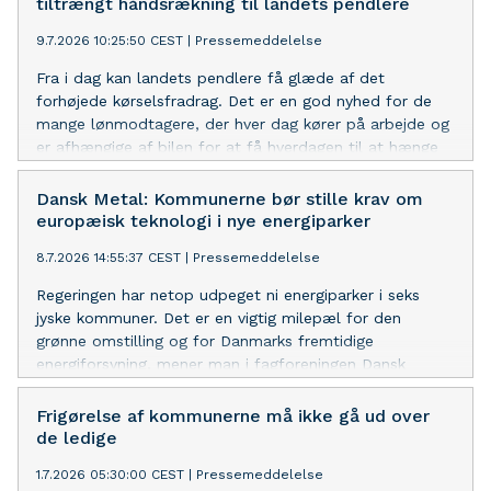
tiltrængt håndsrækning til landets pendlere
9.7.2026 10:25:50 CEST
|
Pressemeddelelse
Fra i dag kan landets pendlere få glæde af det
forhøjede kørselsfradrag. Det er en god nyhed for de
mange lønmodtagere, der hver dag kører på arbejde og
er afhængige af bilen for at få hverdagen til at hænge
sammen.
Dansk Metal: Kommunerne bør stille krav om
europæisk teknologi i nye energiparker
8.7.2026 14:55:37 CEST
|
Pressemeddelelse
Regeringen har netop udpeget ni energiparker i seks
jyske kommuner. Det er en vigtig milepæl for den
grønne omstilling og for Danmarks fremtidige
energiforsyning, mener man i fagforeningen Dansk
Metal.
Frigørelse af kommunerne må ikke gå ud over
de ledige
1.7.2026 05:30:00 CEST
|
Pressemeddelelse