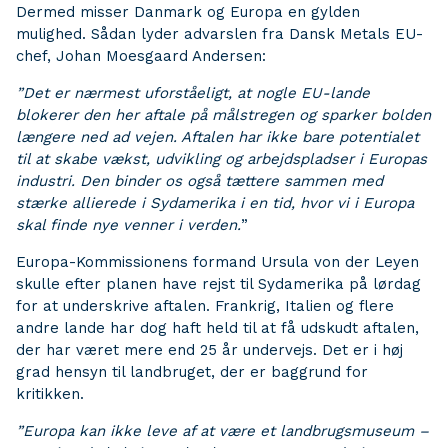
Dermed misser Danmark og Europa en gylden
mulighed. Sådan lyder advarslen fra Dansk Metals EU-
chef, Johan Moesgaard Andersen:
”Det er nærmest uforståeligt, at nogle EU-lande
blokerer den her aftale på målstregen og sparker bolden
længere ned ad vejen. Aftalen har ikke bare potentialet
til at skabe vækst, udvikling og arbejdspladser i Europas
industri. Den binder os også tættere sammen med
stærke allierede i Sydamerika i en tid, hvor vi i Europa
skal finde nye venner i verden.
”
Europa-Kommissionens formand Ursula von der Leyen
skulle efter planen have rejst til Sydamerika på lørdag
for at underskrive aftalen. Frankrig, Italien og flere
andre lande har dog haft held til at få udskudt aftalen,
der har været mere end 25 år undervejs. Det er i høj
grad hensyn til landbruget, der er baggrund for
kritikken.
”Europa kan ikke leve af at være et landbrugsmuseum –