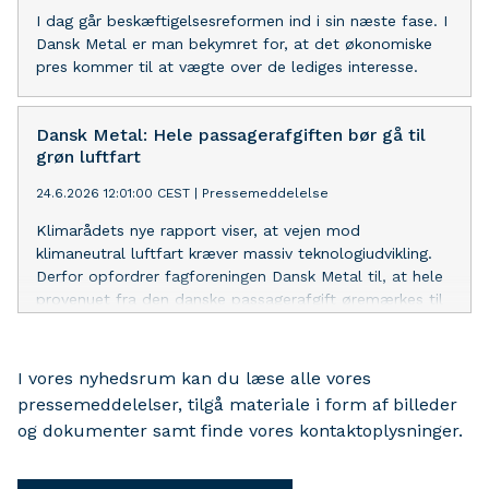
I dag går beskæftigelsesreformen ind i sin næste fase. I
Dansk Metal er man bekymret for, at det økonomiske
pres kommer til at vægte over de lediges interesse.
Dansk Metal: Hele passagerafgiften bør gå til
grøn luftfart
24.6.2026 12:01:00 CEST
|
Pressemeddelelse
Klimarådets nye rapport viser, at vejen mod
klimaneutral luftfart kræver massiv teknologiudvikling.
Derfor opfordrer fagforeningen Dansk Metal til, at hele
provenuet fra den danske passagerafgift øremærkes til
forskning, udvikling og opskalering af grøn
luftfartsteknologi.
I vores nyhedsrum kan du læse alle vores
pressemeddelelser, tilgå materiale i form af billeder
og dokumenter samt finde vores kontaktoplysninger.