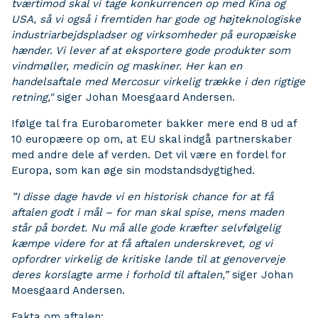
tværtimod skal vi tage konkurrencen op med Kina og
USA, så vi også i fremtiden har gode og højteknologiske
industriarbejdspladser og virksomheder på europæiske
hænder. Vi lever af at eksportere gode produkter som
vindmøller, medicin og maskiner. Her kan en
handelsaftale med Mercosur virkelig trække i den rigtige
retning,"
siger Johan Moesgaard Andersen.
Ifølge tal fra Eurobarometer bakker mere end 8 ud af
10 europæere op om, at EU skal indgå partnerskaber
med andre dele af verden. Det vil være en fordel for
Europa, som kan øge sin modstandsdygtighed.
”I disse dage havde vi en historisk chance for at få
aftalen godt i mål – for man skal spise, mens maden
står på bordet. Nu må alle gode kræfter selvfølgelig
kæmpe videre for at få aftalen underskrevet, og vi
opfordrer virkelig de kritiske lande til at genoverveje
deres korslagte arme i forhold til aftalen,”
siger Johan
Moesgaard Andersen.
Fakta om aftalen: