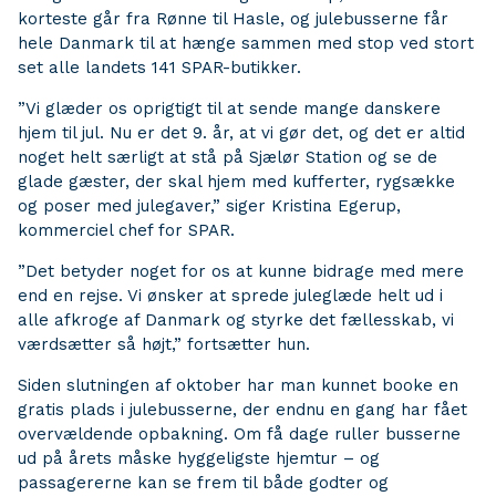
korteste går fra Rønne til Hasle, og julebusserne får
hele Danmark til at hænge sammen med stop ved stort
set alle landets 141 SPAR-butikker.
”Vi glæder os oprigtigt til at sende mange danskere
hjem til jul. Nu er det 9. år, at vi gør det, og det er altid
noget helt særligt at stå på Sjælør Station og se de
glade gæster, der skal hjem med kufferter, rygsække
og poser med julegaver,” siger Kristina Egerup,
kommerciel chef for SPAR.
”Det betyder noget for os at kunne bidrage med mere
end en rejse. Vi ønsker at sprede juleglæde helt ud i
alle afkroge af Danmark og styrke det fællesskab, vi
værdsætter så højt,” fortsætter hun.
Siden slutningen af oktober har man kunnet booke en
gratis plads i julebusserne, der endnu en gang har fået
overvældende opbakning. Om få dage ruller busserne
ud på årets måske hyggeligste hjemtur – og
passagererne kan se frem til både godter og