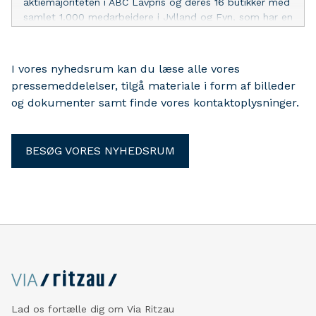
aktiemajoriteten i ABC Lavpris og deres 16 butikker med
samlet 1.000 medarbejdere i Jylland og Fyn, som har en
årlig milliardomsætning. Med opkøbet tager Dagrofa et
strategisk skridt ind i lavprissupermarkedsegmentet og
får samtidig en ny vækstplatform, der på sigt skal
I vores nyhedsrum kan du læse alle vores
udvikles til en landsdækkende
pressemeddelelser, tilgå materiale i form af billeder
lavprissupermarkedskæde.
og dokumenter samt finde vores kontaktoplysninger.
BESØG VORES NYHEDSRUM
Lad os fortælle dig om Via Ritzau