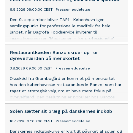
6.8.2026 09:00:00 CEST
|
Pressemeddelelse
Den 9. september bliver TAP1 i København igen
samlingspunkt for professionelle madfolk fra hele
landet, når Dagrofa Foodservice inviterer til
inspirationsmessen 'Madscenen - for professionelle'.
Med mere end 140 udstillere, smagsoplevelser, et
omfattende program af masterclasses og et særligt
Restaurantkæden Banzo skruer op for
fokus på økologi med Aarstiderne i en central rolle er
dyrevelfærden på menukortet
der lagt op til en dag fyldt med inspiration og ny viden
3.8.2026 09:00:00 CEST
|
Pressemeddelelse
for den danske foodservicebranche.
Oksekød fra Grambogård er kommet på menukortet
hos den københavnske restaurantkæde Banzo, som har
taget et strategisk valg om at have mere fokus på
dyrevelfærd. Den beslutning er populær hos Banzos
gæster og salget af retter med oksekød er denne
sommer steget med næsten 10%.
Solen sætter sit præg på danskernes indkøb
16.7.2026 07:00:00 CEST
|
Pressemeddelelse
Danskernes indkøbskurve er kraftigt påvirket af solen og