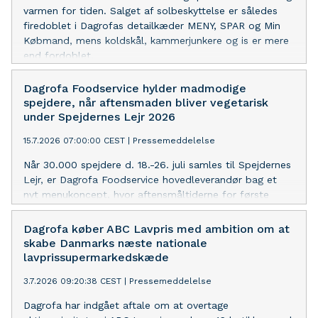
varmen for tiden. Salget af solbeskyttelse er således
firedoblet i Dagrofas detailkæder MENY, SPAR og Min
Købmand, mens koldskål, kammerjunkere og is er mere
end fordoblet.
Dagrofa Foodservice hylder madmodige
spejdere, når aftensmaden bliver vegetarisk
under Spejdernes Lejr 2026
15.7.2026 07:00:00 CEST
|
Pressemeddelelse
Når 30.000 spejdere d. 18.-26. juli samles til Spejdernes
Lejr, er Dagrofa Foodservice hovedleverandør bag et
nyt menukoncept, hvor aftensmåltiderne for første
gang er 100% vegetariske. Til formålet har Dagrofa
Foodservice udviklet et særligt diplom for MadMod og
Dagrofa køber ABC Lavpris med ambition om at
en tilhørende pin, som gruppeledere kan give til
skabe Danmarks næste nationale
spejdere, der viser mod og nysgerrighed ved måltiderne.
lavprissupermarkedskæde
3.7.2026 09:20:38 CEST
|
Pressemeddelelse
Dagrofa har indgået aftale om at overtage