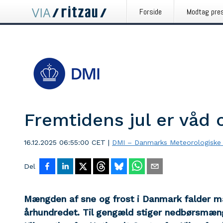
Forside
Modtag pre
Fremtidens jul er våd 
16.12.2025 06:55:00 CET
|
DMI – Danmarks Meteorologiske I
Del
Mængden af sne og frost i Danmark falder m
århundredet. Til gengæld stiger nedbørsmæng