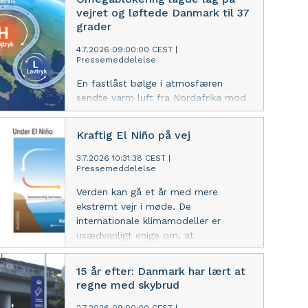
direkte sprog og med blik for de
vejret og løftede Danmark til 37
store lokale forskelle.
grader
4.7.2026 09:00:00 CEST
|
Pressemeddelelse
En fastlåst bølge i atmosfæren
sendte varm luft fra Nordafrika mod
Danmark og var med til at udløse
sidste uges hedebølge.
Kraftig El Niño på vej
Klimaforandringer skaber ikke
omegablokeringen, men gør den
3.7.2026 10:31:38 CEST
|
Pressemeddelelse
varme, som følger med, mere intens.
En ny blokering er ved at sætte sig
Verden kan gå et år med mere
fast.
ekstremt vejr i møde. De
internationale klimamodeller er
usædvanligt enige om, at
opvarmningen i Stillehavet vil blive
markant stærkere hen over
15 år efter: Danmark har lært at
sommeren og efteråret.
regne med skybrud