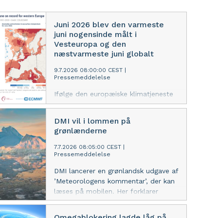
Juni 2026 blev den varmeste
juni nogensinde målt i
Vesteuropa og den
næstvarmeste juni globalt
9.7.2026 08:00:00 CEST
|
Pressemeddelelse
Ifølge den europæiske klimatjeneste
Copernicus Climate Change Service
(C3S) blev juni den varmeste
DMI vil i lommen på
nogensinde målt i Vesteuropa, mens
grønlænderne
juni globalt blev den næstvarmeste i
målehistorien. De ekstreme
7.7.2026 08:05:00 CEST
|
Pressemeddelelse
havtemperaturer er i høj grad med til
at løfte temperaturerne.
DMI lancerer en grønlandsk udgave af
’Meteorologens kommentar’, der kan
læses på mobilen. Her forklarer
meteorologerne det vejr, der får
betydning for hverdagen – i et mere
Omegablokering lagde låg på