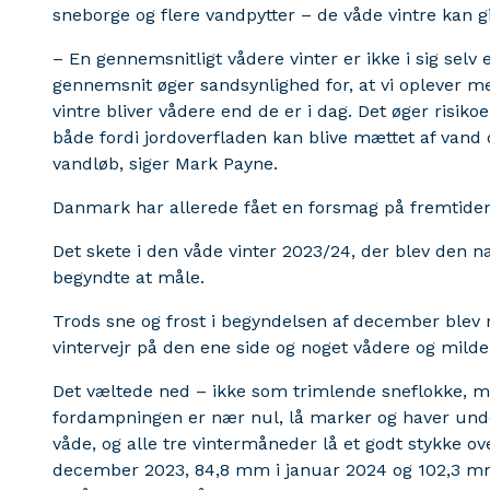
sneborge og flere vandpytter – de våde vintre kan g
– En gennemsnitligt vådere vinter er ikke i sig sel
gennemsnit øger sandsynlighed for, at vi oplever m
vintre bliver vådere end de er i dag. Det øger risiko
både fordi jordoverfladen kan blive mættet af vand o
vandløb, siger Mark Payne.
Danmark har allerede fået en forsmag på fremtiden
Det skete i den våde vinter 2023/24, der blev den n
begyndte at måle.
Trods sne og frost i begyndelsen af december blev 
vintervejr på den ene side og noget vådere og milde
Det væltede ned – ikke som trimlende sneflokke, m
fordampningen er nær nul, lå marker og haver unde
våde, og alle tre vintermåneder lå et godt stykke 
december 2023, 84,8 mm i januar 2024 og 102,3 mm