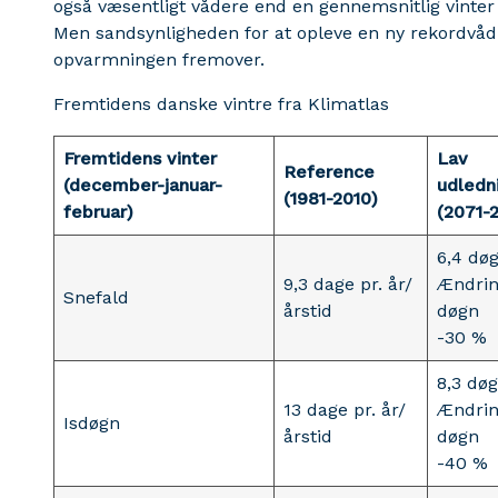
også væsentligt vådere end en gennemsnitlig vinter 
Men sandsynligheden for at opleve en ny rekordvåd v
opvarmningen fremover.
Fremtidens danske vintre fra Klimatlas
Fremtidens vinter
Lav
Reference
(december-januar-
udledn
(1981-2010)
februar)
(2071-
6,4 dø
9,3 dage pr. år/
Ændrin
Snefald
årstid
døgn
-30 %
8,3 dø
13 dage pr. år/
Ændrin
Isdøgn
årstid
døgn
-40 %