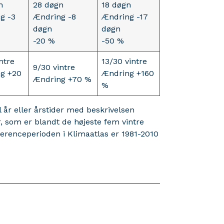
n
28 døgn
18 døgn
g -3
Ændring -8
Ændring -17
døgn
døgn
-20 %
-50 %
ntre
13/30 vintre
9/30 vintre
g +20
Ændring +160
Ændring +70 %
%
el år eller årstider med beskrivelsen
 som er blandt de højeste fem vintre
erenceperioden i Klimaatlas er 1981-2010