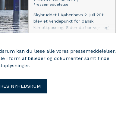
2.7.2026 09:00:00 CEST
|
Pressemeddelelse
Skybruddet i København 2. juli 2011
blev et vendepunkt for dansk
klimatilpasning. Siden da har vejr- og
klimaforskning gjort os klogere på
den ekstreme nedbør i Danmark, og i
dag giver DMI’s Klimaatlas
edsrum kan du læse alle vores pressemeddelelser,
kommunerne et fælles grundlag for
ale i form af billeder og dokumenter samt finde
at planlægge efter flere og kraftigere
toplysninger.
skybrud
ORES NYHEDSRUM