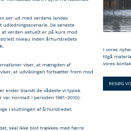
 den ser ud med verdens landes
t udledningsscenarie. De seneste
 at verden aktuelt er på kurs mod
ustrielt niveau inden århundredets
k.
I vores nyh
tilgå materi
vores kontak
ervationer viser, at mængden af
 viser, at udviklingen fortsætter frem mod
BESØG V
er ender blandt de vådeste vi typisk
r var normalt i perioden 1981–2010):
ige i slutningen af århundredet.
det, skal ikke blot trækkes med færre