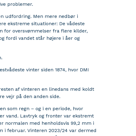
ive problemer.
v en udfordring. Men mere nedbør i
ere ekstreme situationer: De vådeste
en for oversvømmelser fra flere kilder,
g fordi vandet står højere i åer og
.
æstvådeste vinter siden 1874, hvor DMI
resten af vinteren en linedans med koldt
re vejr på den anden side.
en som regn – og i en periode, hvor
r vand. Lavtryk og fronter var ekstremt
over normalen med henholdsvis 99,2 mm i
 i februar. Vinteren 2023/24 var dermed