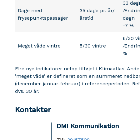
33 døg
Dage med
35 dage pr. år/
Ændrin
frysepunktspassager
årstid
døgn
-7 %
6/30 vi
Meget våde vintre
5/30 vintre
Ændrin
%
Fire nye indikatorer netop tilføjet i Klimaatlas. And
’meget våde’ er defineret som en summeret nedbør,
(december-januar-februar) i referenceperioden. Ref
dvs. 30 år.
Kontakter
DMI Kommunikation
Tlf:
39157509