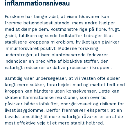
inflammationsniveau
Forskere har længe vidst, at visse fødevarer kan
fremme betændelsestilstande, mens andre hjælper
med at dæmpe dem. Kostmønstre rige på fibre, frugt,
grønt, fuldkorn og sunde fedtstoffer bidrager til at
stabilisere kroppens mikrobiom, hvilket igen påvirker
immunforsvaret positivt. Moderne forskning
understreger, at især plantebaserede fødevarer
indeholder en bred vifte af bioaktive stoffer, der
naturligt reducerer oxidative processer i kroppen.
Samtidig viser undersøgelser, at vi i Vesten ofte spiser
langt mere sukker, forarbejdet mad og mættet fedt end
kroppen kan håndtere uden konsekvenser. Dette kan
skabe inflammatoriske reaktioner, som over tid
påvirker både stofskiftet, energiniveauet og risikoen for
livsstilssygdomme. Derfor fremhæver eksperter, at en
bevidst omstilling til mere naturlige råvarer er en af de
mest effektive veje til et mere stabilt helbred.