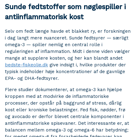
Sunde fedtstoffer som nøglespiller i
antiinflammatorisk kost
Selv om fedt længe havde et blakket ry, er forskningen
i dag langt mere nuanceret. Sunde fedtsyrer — særligt
omega-3 — spiller nemlig en central rolle i
reguleringen af inflammation. Midt i denne viden vælger
mange at supplere kosten, og her kan blandt andet
bedste-fiskeolie.dk
give indsigt i, hvilke produkter der
typisk indeholder høje koncentrationer af de gavnlige
EPA- og DHA-fedtsyrer.
Flere studier dokumenterer, at omega-3 kan hjælpe
kroppen med at modvirke de inflammatoriske
processer, der opstår på baggrund af stress, dårlig
kost eller kroniske belastninger. Fed fisk, nødder, frø
og avocado er derfor blevet centrale komponenter i
antiinflammatoriske spisevaner. Det interessante er, at
balancen mellem omega-3 og omega-6 har betydning;
for meget omega-6 fra forarbejdede fødevarer kan