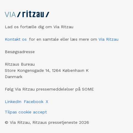
håndværkere er det ofte selv betalte take away. Her
oplever man samtidig en tydelig ubalance mellem en
lavere betalt lærling og en højere betalt svend. For en
lærling kan daglige frokost udgifter være et reelt
Lad os fortælle dig om Via Ritzau
økonomisk pres. Det er en ubalance, som virksomheden
bevidst har valgt at gøre noget ved. Inden kørsel
Kontakt os
for en samtale eller læs mere om
Via Ritzau
gennemgås opgaverne sammen, og der er altid en
erfare
Besøgsadresse
Ritzaus Bureau
Store Kongensgade 14, 1264 København K
Danmark
Følg Via Ritzau pressemeddelelser på SOME
LinkedIn
Facebook
X
Tilpas cookie accept
©
Via Ritzau, Ritzaus pressetjeneste
2026