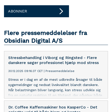
ABONNER
Flere pressemeddelelser fra
Obsidian Digital A/S
Stressbehandling i Viborg og Ringsted - Flere
danskere søger professionel hjælp mod stress
30.12.2025 09:16:37 CET
|
Pressemeddelelse
Stress er i dag en af de mest udbredte årsager til både
sygemeldinger og nedsat livskvalitet blandt danskere.
Når belastningen bliver langvarig, kan stress udvikle sig
fra en naturlig reaktion til en tilstand, der påvirker både
krop, tanker og følelser. Derfor vælger flere og flere at
søge professionel hjælp, hvor der arbejdes med både
Dr. Coffee Kaffemaskiner hos KasperCo - Det
symptomer og de bagvedliggende årsager. Hos Kimose