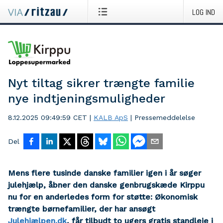
LOG IND
Nyt tiltag sikrer trængte familie
nye indtjeningsmuligheder
8.12.2025 09:49:59 CET
|
KALB ApS
|
Pressemeddelelse
Del
Mens flere tusinde danske familier igen i år søger
julehjælp, åbner den danske genbrugskæde Kirppu
nu for en anderledes form for støtte: Økonomisk
trængte børnefamilier, der har ansøgt
Julehjælpen.dk
, får tilbudt to ugers gratis standleje i