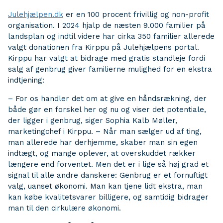
Julehjælpen.dk
er en 100 procent frivillig og non-profit
organisation. I 2024 hjalp de næsten 9.000 familier på
landsplan og indtil videre har cirka 350 familier allerede
valgt donationen fra Kirppu på Julehjælpens portal.
Kirppu har valgt at bidrage med gratis standleje fordi
salg af genbrug giver familierne mulighed for en ekstra
indtjening:
– For os handler det om at give en håndsrækning, der
både gør en forskel her og nu og viser det potentiale,
der ligger i genbrug, siger Sophia Kalb Møller,
marketingchef i Kirppu. – Når man sælger ud af ting,
man allerede har derhjemme, skaber man sin egen
indtægt, og mange oplever, at overskuddet rækker
længere end forventet. Men det er i lige så høj grad et
signal til alle andre danskere: Genbrug er et fornuftigt
valg, uanset økonomi. Man kan tjene lidt ekstra, man
kan købe kvalitetsvarer billigere, og samtidig bidrager
man til den cirkulære økonomi.