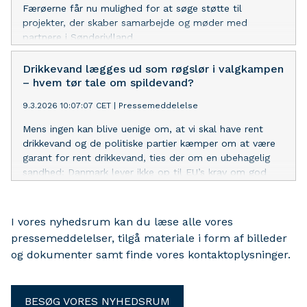
Færøerne får nu mulighed for at søge støtte til
projekter, der skaber samarbejde og møder med
partnere i Sønderjylland.
Drikkevand lægges ud som røgslør i valgkampen
– hvem tør tale om spildevand?
9.3.2026 10:07:07 CET
|
Pressemeddelelse
Mens ingen kan blive uenige om, at vi skal have rent
drikkevand og de politiske partier kæmper om at være
garant for rent drikkevand, ties der om en ubehagelig
sandhed: Danmark lever ikke op til EU’s krav om god
kemisk tilstand i vores fjorde.
I vores nyhedsrum kan du læse alle vores
pressemeddelelser, tilgå materiale i form af billeder
og dokumenter samt finde vores kontaktoplysninger.
BESØG VORES NYHEDSRUM