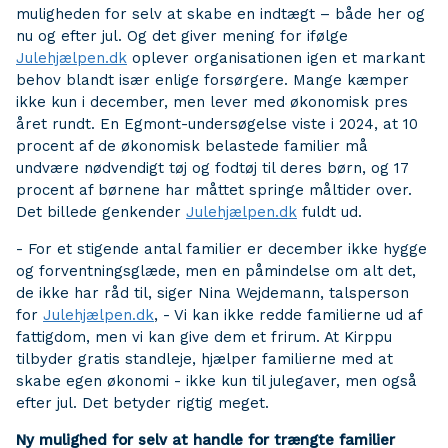
muligheden for selv at skabe en indtægt – både her og
nu og efter jul. Og det giver mening for ifølge
Julehjælpen.dk
oplever organisationen igen et markant
behov blandt især enlige forsørgere. Mange kæmper
ikke kun i december, men lever med økonomisk pres
året rundt. En Egmont-undersøgelse viste i 2024, at 10
procent af de økonomisk belastede familier må
undvære nødvendigt tøj og fodtøj til deres børn, og 17
procent af børnene har måttet springe måltider over.
Det billede genkender
Julehjælpen.dk
fuldt ud.
- For et stigende antal familier er december ikke hygge
og forventningsglæde, men en påmindelse om alt det,
de ikke har råd til, siger Nina Wejdemann, talsperson
for
Julehjælpen.dk
, - Vi kan ikke redde familierne ud af
fattigdom, men vi kan give dem et frirum. At Kirppu
tilbyder gratis standleje, hjælper familierne med at
skabe egen økonomi - ikke kun til julegaver, men også
efter jul. Det betyder rigtig meget.
Ny mulighed for selv at handle for trængte familier