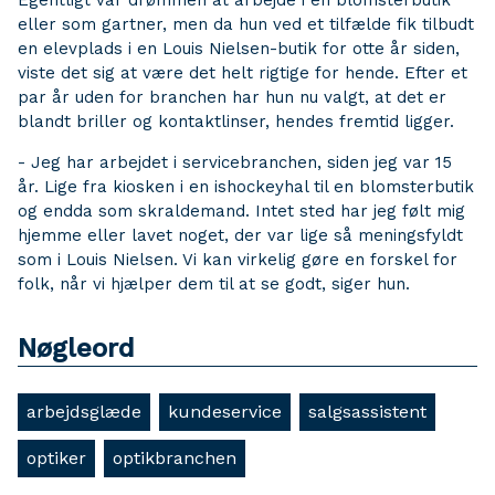
Egentligt var drømmen at arbejde i en blomsterbutik
eller som gartner, men da hun ved et tilfælde fik tilbudt
en elevplads i en Louis Nielsen-butik for otte år siden,
viste det sig at være det helt rigtige for hende. Efter et
par år uden for branchen har hun nu valgt, at det er
blandt briller og kontaktlinser, hendes fremtid ligger.
- Jeg har arbejdet i servicebranchen, siden jeg var 15
år. Lige fra kiosken i en ishockeyhal til en blomsterbutik
og endda som skraldemand. Intet sted har jeg følt mig
hjemme eller lavet noget, der var lige så meningsfyldt
som i Louis Nielsen. Vi kan virkelig gøre en forskel for
folk, når vi hjælper dem til at se godt, siger hun.
Nøgleord
arbejdsglæde
kundeservice
salgsassistent
optiker
optikbranchen