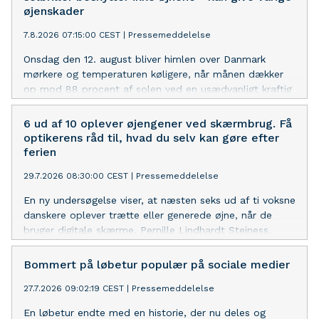
øjenskader
7.8.2026 07:15:00 CEST
|
Pressemeddelelse
Onsdag den 12. august bliver himlen over Danmark
mørkere og temperaturen køligere, når månen dækker
op mod 88 procent af solen ved en usædvanligt kraftig
delvis solformørkelse. Louis Nielsen rådgiver nu
danskerne om, at almindelige solbriller ikke yder
6 ud af 10 oplever øjengener ved skærmbrug. Få
tilstrækkelig beskyttelse, hvis man kigger direkte på
optikerens råd til, hvad du selv kan gøre efter
fænomenet. Særligt børn er i risiko, hvis de ikke er
ferien
forberedt på, hvordan de skal se sikkert på
29.7.2026 08:30:00 CEST
|
Pressemeddelelse
solformørkelsen
En ny undersøgelse viser, at næsten seks ud af ti voksne
danskere oplever trætte eller generede øjne, når de
bruger digitale skærme. Pernille Lindhardt Steiness,
optisk fagekspert hos Louis Nielsen, rådgiver om,
hvordan nye vaner efter sommerferien kan forebygge
Bommert på løbetur populær på sociale medier
generne
27.7.2026 09:02:19 CEST
|
Pressemeddelelse
En løbetur endte med en historie, der nu deles og