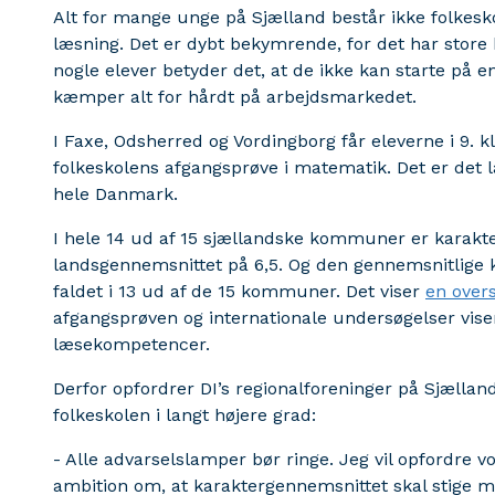
Alt for mange unge på Sjælland består ikke folkes
læsning. Det er dybt bekymrende, for det har store
nogle elever betyder det, at de ikke kan starte på
kæmper alt for hårdt på arbejdsmarkedet.
I Faxe, Odsherred og Vordingborg får eleverne i 9. kl
folkeskolens afgangsprøve i matematik. Det er det 
hele Danmark.
I hele 14 ud af 15 sjællandske kommuner er karak
landsgennemsnittet på 6,5. Og den gennemsnitlige ka
faldet i 13 ud af de 15 kommuner. Det viser
en overs
afgangsprøven og internationale undersøgelser viser
læsekompetencer.
Derfor opfordrer DI’s regionalforeninger på Sjælland
folkeskolen i langt højere grad:
- Alle advarselslamper bør ringe. Jeg vil opfordre vor
ambition om, at karaktergennemsnittet skal stige m