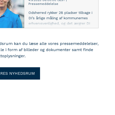
4.9.2025 06:00:00 CEST
|
Pressemeddelelse
DI Vestsjælland, der ser flere gode
tiltag fra kommunens side.
Odsherred rykker 28 pladser tilbage i
DI’s årlige måling af kommunernes
erhvervsvenlighed, og det ærgrer DI
Vestsjælland. De lokale virksomheder
efterlyser blandt andet en større
indsats i kommunen for at skaffe
edsrum kan du læse alle vores pressemeddelelser,
mere arbejdskraft.
ale i form af billeder og dokumenter samt finde
toplysninger.
ORES NYHEDSRUM