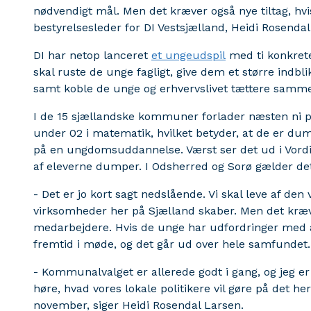
nødvendigt mål. Men det kræver også nye tiltag, hvis v
bestyrelsesleder for DI Vestsjælland, Heidi Rosendal
DI har netop lanceret
et ungeudspil
med ti konkrete 
skal ruste de unge fagligt, give dem et større indb
samt koble de unge og erhvervslivet tættere samm
I de 15 sjællandske kommuner forlader næsten ni p
under 02 i matematik, hvilket betyder, at de er du
på en ungdomsuddannelse. Værst ser det ud i Vordi
af eleverne dumper. I Odsherred og Sorø gælder det
- Det er jo kort sagt nedslående. Vi skal leve af de
virksomheder her på Sjælland skaber. Men det kræve
medarbejdere. Hvis de unge har udfordringer med at
fremtid i møde, og det går ud over hele samfundet.
- Kommunalvalget er allerede godt i gang, og jeg er 
høre, hvad vores lokale politikere vil gøre på det he
november, siger Heidi Rosendal Larsen.