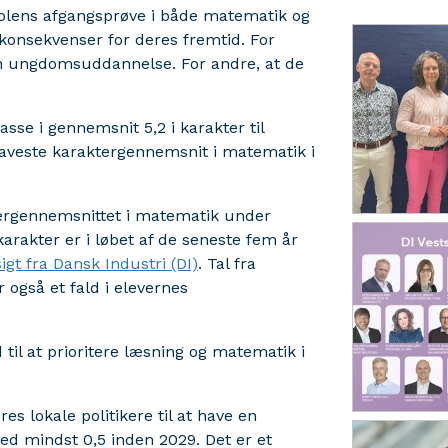
kolens afgangsprøve i både matematik og
 konsekvenser for deres fremtid. For
 en ungdomsuddannelse. For andre, at de
asse i gennemsnit 5,2 i karakter til
laveste karaktergennemsnit i matematik i
tergennemsnittet i matematik under
rakter er i løbet af de seneste fem år
igt fra Dansk Industri (DI)
. Tal fra
 også et fald i elevernes
 til at prioritere læsning og matematik i
es lokale politikere til at have en
ed mindst 0,5 inden 2029. Det er et