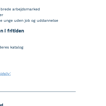
et brede arbejdsmarked
er
 de unge uden job og uddannelse
 i fritiden
deres katalog
dsliv'.
nd