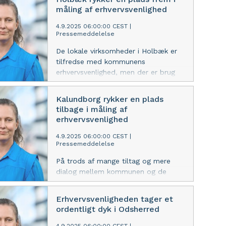
Rosendal Larsen, der driver
måling af erhvervsvenlighed
virksomheden Plus 7 ApS i Holbæk,
fortsætter som bestyrelsesleder
4.9.2025 06:00:00 CEST
|
Pressemeddelelse
De lokale virksomheder i Holbæk er
tilfredse med kommunens
erhvervsvenlighed, men der er brug
for en udbygning af fjernvarmenettet,
mere grøn energi og skybruds- og
Kalundborg rykker en plads
kystsikring. Lad os samarbejde om at
tilbage i måling af
rykke endnu længere frem, lyder
erhvervsvenlighed
opfordringen fra DI Vestsjælland
4.9.2025 06:00:00 CEST
|
Pressemeddelelse
På trods af mange tiltag og mere
dialog mellem kommunen og de
lokale virksomheder, rykker
Kalundborg en plads tilbage i DI’s
Erhvervsvenligheden tager et
årlige måling af kommunernes
ordentligt dyk i Odsherred
erhvervsvenlighed. Det tager tid at
vende en supertanker, lyder det fra