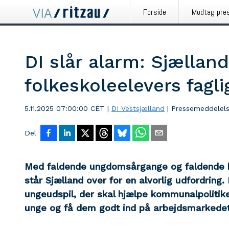
Forside
Modtag pre
DI slår alarm: Sjællan
folkeskoleelevers faglig
5.11.2025 07:00:00 CET
|
DI Vestsjælland
|
Pressemeddelel
Del
Med faldende ungdomsårgange og faldende k
står Sjælland over for en alvorlig udfordring
ungeudspil, der skal hjælpe kommunalpolitik
unge og få dem godt ind på arbejdsmarkedet