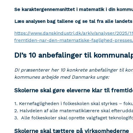
Se karaktergennemsnittet i matematik i din kom
Læs analysen bag tallene og se tal fra alle landet
https://www.danskindustri.dk/arkiv/analyser/2025/1
fremtiden-nar-den-matematiske-faglighed-presses
DI’s 10 anbefalinger til kommunal
DI præsenterer her 10 konkrete anbefalinger til k
kommunes arbejde med Danmarks unge:
Skolerne skal gøre eleverne klar til fremti
1. Kernefagligheden i folkeskolen skal styrkes – f
2. Halvdelen af alle matematiklærere skal efterudda
3. Alle folkeskoler skal oprette valgfaget teknologif
Skolerne skal tættere på virksomhederne