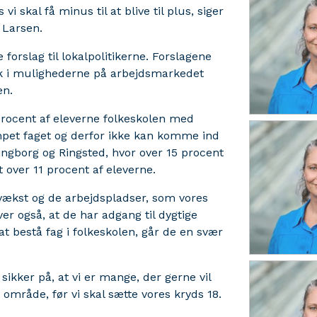
i skal få minus til at blive til plus, siger
 Larsen.
forslag til lokalpolitikerne. Forslagene
lik i mulighederne på arbejdsmarkedet
en.
rocent af eleverne folkeskolen med
mpet faget og derfor ikke kan komme ind
ngborg og Ringsted, hvor over 15 procent
 over 11 procent af eleverne.
n vækst og de arbejdspladser, som vores
r også, at de har adgang til dygtige
 bestå fag i folkeskolen, går de en svær
sikker på, at vi er mange, der gerne vil
r område, før vi skal sætte vores kryds 18.