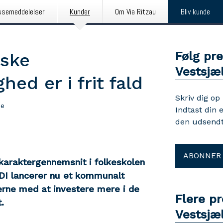
ssemeddelelser
Kunder
Om Via Ritzau
Bliv kunde
Følg pr
dske
Vestsjæ
hed er i frit fald
Skriv dig op
se
Indtast din 
den udsendt
ABONNER
araktergennemsnit i folkeskolen
. DI lancerer nu et kommunalt
erne med at investere mere i de
Flere p
.
Vestsjæ