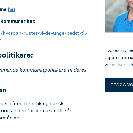
mune
her
s kommuner her:
1/hvordan-ruster-vi-de-unge-bedst-til-
/
I vores nyh
politikere:
tilgå materi
vores kontak
ommende kommunalpolitikere til deres
BESØG V
den
okuser på matematik og dansk
nnes inden for de næste fire år
orståelse