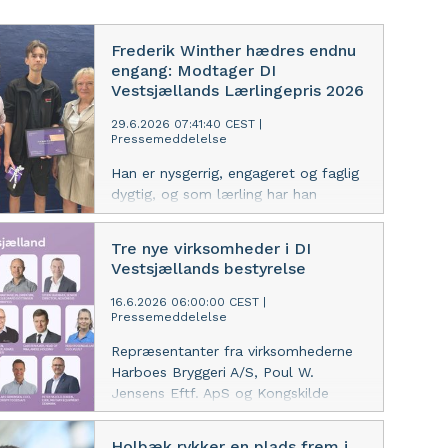
Frederik Winther hædres endnu
engang: Modtager DI
Vestsjællands Lærlingepris 2026
29.6.2026 07:41:40 CEST
|
Pressemeddelelse
Han er nysgerrig, engageret og faglig
dygtig, og som lærling har han
allerede været til flere konkurrencer i
udlandet. Industritekniker Frederik
Tre nye virksomheder i DI
Winther fra Poul Johansen Maskiner
Vestsjællands bestyrelse
A/S i Fårevejle vinder DI
Vestsjællands Lærlingepris 2026. Han
16.6.2026 06:00:00 CEST
|
Pressemeddelelse
kan dermed skrive endnu en
hædersbevisning til sit CV
Repræsentanter fra virksomhederne
Harboes Bryggeri A/S, Poul W.
Jensens Eftf. ApS og Kongskilde
Industries A/S er blevet valgt ind i DI
Vestsjællands bestyrelse. Heidi
Holbæk rykker en plads frem i