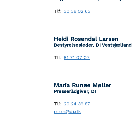
Tlf:
30 36 02 65
Heidi Rosendal Larsen
Bestyrelsesleder, DI Vestsjælland
Tlf:
81 71 07 07
Maria Runøe Møller
Presserådgiver, DI
Tlf:
20 24 39 87
mrm@di.dk