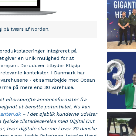
g på tværs af Norden.
 produktplaceringer integreret på
et giver en unik mulighed for at
rejsen. Derudover tilbyder Elkjøp
relevante kontekster. I Danmark har
å varehusene - et samarbejde med Ocean
 skærme på mere end 30 varehuse.
est efterspurgte annonceformater fra
 begyndt at benytte potentialet. Nu kan
ganten.dk
– i det øjeblik kunderne udviser
n fysiske tilstedeværelse med Digital Out
, hvor digitale skærme i over 30 danske
rne,
siger Jackie Palsgreen, Interim Head