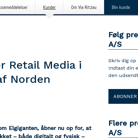
ssemeddelelser
Kunder
Om Via Ritzau
Bliv kunde
Følg pr
A/S
Skriv dig op
r Retail Media i
Indtast din 
den udsendt
af Norden
ABONNER
Flere p
m Elgiganten, åbner nu op for, at
A/S
kket – både digitalt og fysisk –