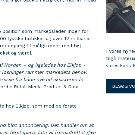
ke position som markedsleder inden for
0 fysiske butikker og over 12 millioner
rer adgang til målgrupper med høj
I vores nyh
ækst og værdi.
tilgå materi
af Norden – og ligeledes hos Elkjøp -
vores kontak
es løsninger rammer markedets behov.
resse fra både nye og eksisterende
BESØG V
ordic Retail Media Product & Data
de hos Elkjøp, som med de første
end blot annoncering. Det handler om at
res førstepartsdata vil fremadrettet give