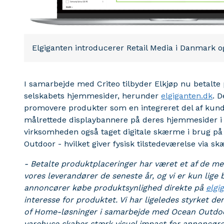
Elgiganten introducerer Retail Media i Danmark o
I samarbejde med Criteo tilbyder Elkjøp nu betalte
selskabets hjemmesider, herunder
elgiganten.dk
. D
promovere produkter som en integreret del af kunde
målrettede displaybannere på deres hjemmesider i 
virksomheden også taget digitale skærme i brug p
Outdoor - hvilket giver fysisk tilstedeværelse via
- Betalte produktplaceringer har været et af de m
vores leverandører de seneste år, og vi er kun lige
annoncører købe produktsynlighed direkte på
elgi
interesse for produktet. Vi har ligeledes styrket de
of Home-løsninger i samarbejde med Ocean Outdoor
varehuse skaber stærk visuel impact for annoncøre