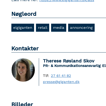
Nøgleord
elgiganten
retail
media
annoncering
Kontakter
Therese Røsland Skov
PR- & Kommunikationsansvarlig El
Tlf:
27 61 41 82
presse@giganten.dk
Billeder