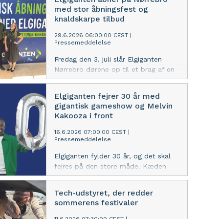
der sjældent får opmærksomhed,
med stor åbningsfest og
men som fylder langt mere, end
knaldskarpe tilbud
mange tror.
29.6.2026 06:00:00 CEST
|
Pressemeddelelse
Fredag den 3. juli slår Elgiganten
Nørrebro dørene op til et brag af en
åbning af det nye varehus i Nørrebro
Bycenter. Kunderne kan se frem til en
Elgiganten fejrer 30 år med
festlig weekend med stærke
gigantisk gameshow og Melvin
åbningstilbud, god stemning og
Kakooza i front
aktiviteter.
16.6.2026 07:00:00 CEST
|
Pressemeddelelse
Elgiganten fylder 30 år, og det skal
fejres på den store måde. Kæden
lancerer sin hidtil største kampagne
nogensinde. Et landsdækkende
Tech-udstyret, der redder
gameshow udviklet i samarbejde med
sommerens festivaler
Melvin Kakooza, hvor hele Danmark
inviteres med til festen.