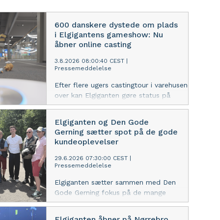
600 danskere dystede om plads
i Elgigantens gameshow: Nu
åbner online casting
3.8.2026 08:00:40 CEST
|
Pressemeddelelse
Efter flere ugers castingtour i varehusene landet
over kan Elgiganten gøre status på
interessen for det store jubilæums-
gameshow, der kulminerer med en 30
Elgiganten og Den Gode
timer lang finale og en hovedpræmie
Gerning sætter spot på de gode
til en værdi af op til 500.000 kroner.
kundeoplevelser
29.6.2026 07:30:00 CEST
|
Pressemeddelelse
Elgiganten sætter sammen med Den
Gode Gerning fokus på de mange
positive møder mellem kunder og
medarbejdere i hverdagen. Historier,
Elgiganten åbner på Nørrebro