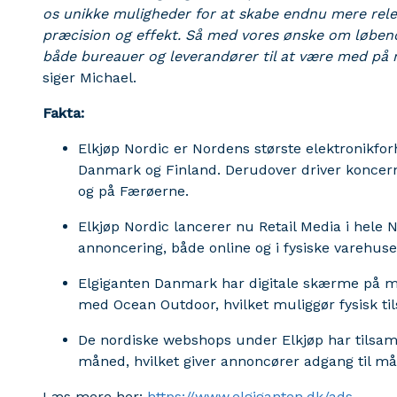
os unikke muligheder for at skabe endnu mere rel
præcision og effekt. Så med vores ønske om løbende 
både bureauer og leverandører til at være med på
siger Michael.
Fakta:
Elkjøp Nordic er Nordens største elektronikfor
Danmark og Finland. Derudover driver koncerne
og på Færøerne.
Elkjøp Nordic lancerer nu Retail Media i hele N
annoncering, både online og i fysiske varehus
Elgiganten Danmark har digitale skærme på m
med Ocean Outdoor, hvilket muliggør fysisk til
De nordiske webshops under Elkjøp har tilsa
måned, hvilket giver annoncører adgang til m
Læs mere her:
https://www.elgiganten.dk/ads