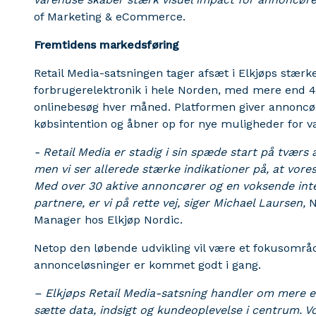
of Marketing & eCommerce.
Fremtidens markedsføring
Retail Media-satsningen tager afsæt i Elkjøps stær
forbrugerelektronik i hele Norden, med mere end 40
onlinebesøg hver måned. Platformen giver annoncø
købsintention og åbner op for nye muligheder for v
- Retail Media er stadig i sin spæde start på tværs 
men vi ser allerede stærke indikationer på, at vor
Med over 30 aktive annoncører og en voksende inte
partnere, er vi på rette vej, siger Michael Laursen,
N
Manager hos Elkjøp Nordic.
Netop den løbende udvikling vil være et fokusområ
annonceløsninger er kommet godt i gang.
– Elkjøps Retail Media-satsning handler om mere 
sætte data, indsigt og kundeoplevelse i centrum. Vo