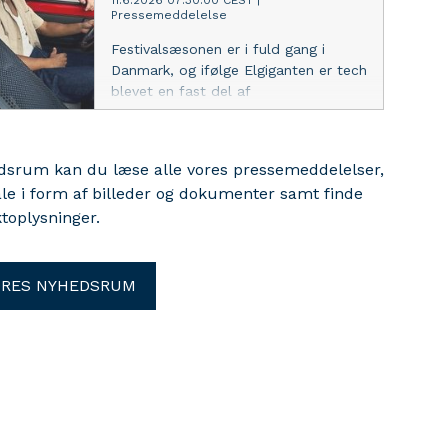
11.6.2026 07:30:00 CEST
|
Pressemeddelelse
Festivalsæsonen er i fuld gang i
Danmark, og ifølge Elgiganten er tech
blevet en fast del af
festivaloplevelsen. Det gælder bl.a.
Soundboks Mix, som i 2026 er en af
Elgigantens mest solgte højttalere.
edsrum kan du læse alle vores pressemeddelelser,
Med udgangspunkt i de seneste data
ale i form af billeder og dokumenter samt finde
har Elgiganten samlet en række af
toplysninger.
sommerens must-haves, der hitter
blandt festivalgæster.
ORES NYHEDSRUM