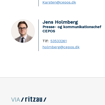
Karsten@cepos.dk
Jens Holmberg
Presse- og kommunikationschef
CEPOS
Tlf:
53533261
holmberg@cepos.dk