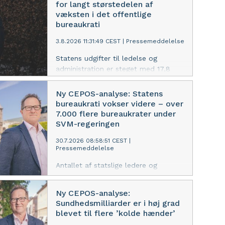
for langt størstedelen af
væksten i det offentlige
bureaukrati
3.8.2026 11:31:49 CEST
|
Pressemeddelelse
Statens udgifter til ledelse og
administration er steget med 17,8
mia. kr. siden 2011 og udgør næsten
tre fjerdedele af den samlede vækst i
Ny CEPOS-analyse: Statens
det offentlige bureaukrati. Der er et
bureaukrati vokser videre – over
betydeligt potentiale for at frigøre
7.000 flere bureaukrater under
ressourcer til velfærd eller
SVM-regeringen
skattelettelser, viser ny CEPOS-
30.7.2026 08:58:51 CEST
|
analyse
Pressemeddelelse
Antallet af statslige ledere og
administrative medarbejdere er
steget med 7.029 siden SVM-
Ny CEPOS-analyse:
regeringen tiltrådte, viser ny analyse
Sundhedsmilliarder er i høj grad
fra CEPOS. Udviklingen går stik imod
blevet til flere ’kolde hænder’
regeringens egne ambitioner om