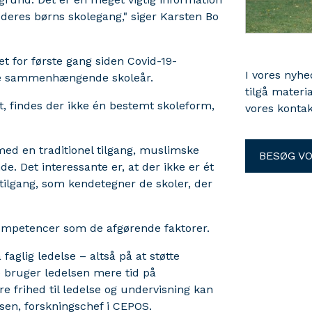
 deres børns skolegang," siger Karsten Bo
et for første gang siden Covid-19-
I vores nyh
tre sammenhængende skoleår.
tilgå materi
t, findes der ikke én bestemt skoleform,
vores kontak
 med en traditionel tilgang, muslimske
BESØG V
e. Det interessante er, at der ikke er ét
tilgang, som kendetegner de skoler, der
ompetencer som de afgørende faktorer.
faglig ledelse – altså på at støtte
e bruger ledelsen mere tid på
re frihed til ledelse og undervisning kan
rsen, forskningschef i CEPOS.