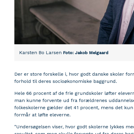
Karsten Bo Larsen
Foto: Jakob Melgaard
Der er store forskelle i, hvor godt danske skoler for
forhold til deres socioøkonomiske baggrund.
Hele 66 procent af de frie grundskoler løfter elever
man kunne forvente ud fra forældrenes uddannelse
folkeskolerne gælder det 41 procent, mens det kun e
formår at løfte eleverne.
"Undersøgelsen viser, hvor godt skolerne lykkes med 
resultat, som man skulle forvente ud fra deres bag