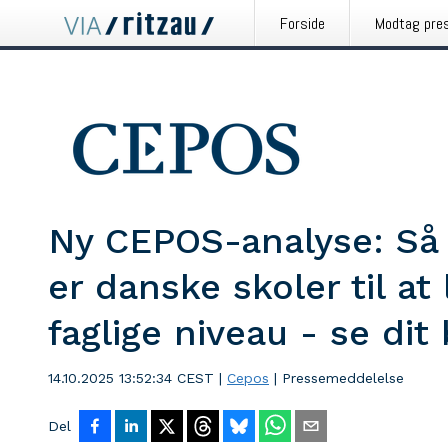
Forside
Modtag pre
Ny CEPOS-analyse: Så g
er danske skoler til at
faglige niveau - se dit
14.10.2025 13:52:34 CEST
|
Cepos
|
Pressemeddelelse
Del