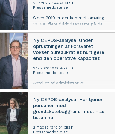
afbureaukratisering, og CEPOS
29.7.2026 11:44:47 CEST
|
Pressemeddelelse
efterlyser bindende mål for at
begrænse væksten i
Siden 2019 er der kommet omkring
statsadministrationen
10.000 flere fuldtidsansatte på de
offentlige sygehuse. Næsten
halvdelen af væksten er sket blandt
Ny CEPOS-analyse: Under
medarbejdere uden umiddelbart
oprustningen af Forsvaret
patientrettede opgaver, viser en ny
vokser bureaukratiet hurtigere
analyse fra CEPOS
end den operative kapacitet
27.7.2026 10:30:48 CEST
|
Pressemeddelelse
Antallet af administrative
medarbejdere stiger markant under
Danmarks militære oprustning. En ny
Ny CEPOS-analyse: Her tjener
analyse fra CEPOS peger på behovet
personer med
for tættere politisk opfølgning
grundskolebaggrund mest - se
listen her
21.7.2026 13:15:34 CEST
|
Pressemeddelelse