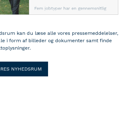
Fem jobtyper har en gennemsnitlig
månedsløn på over 60.000 kr. for
personer med grundskolen som
højeste uddannelse, viser ny CEPOS-
edsrum kan du læse alle vores pressemeddelelser,
analyse. Det ligger langt over den
ale i form af billeder og dokumenter samt finde
gennemsnitlige løn på 45.000 kr. om
måneden
toplysninger.
ORES NYHEDSRUM