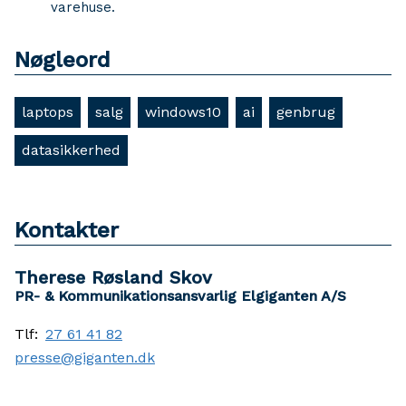
varehuse.
Nøgleord
laptops
salg
windows10
ai
genbrug
datasikkerhed
Kontakter
Therese Røsland Skov
PR- & Kommunikationsansvarlig Elgiganten A/S
Tlf:
27 61 41 82
presse@giganten.dk