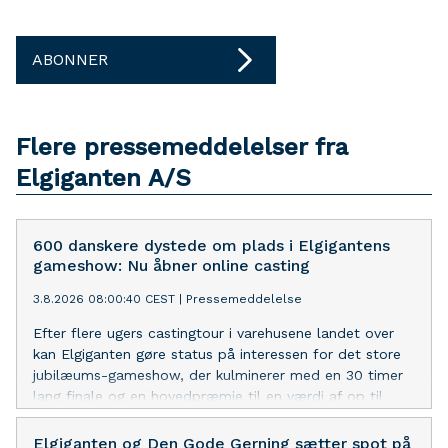
ABONNER
Flere pressemeddelelser fra
Elgiganten A/S
600 danskere dystede om plads i Elgigantens
gameshow: Nu åbner online casting
3.8.2026 08:00:40 CEST
|
Pressemeddelelse
Efter flere ugers castingtour i varehusene landet over
kan Elgiganten gøre status på interessen for det store
jubilæums-gameshow, der kulminerer med en 30 timer
lang finale og en hovedpræmie til en værdi af op til
500.000 kroner.
Elgiganten og Den Gode Gerning sætter spot på