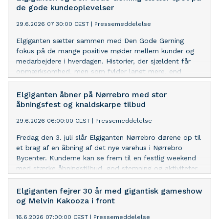
de gode kundeoplevelser
29.6.2026 07:30:00 CEST
|
Pressemeddelelse
Elgiganten sætter sammen med Den Gode Gerning
fokus på de mange positive møder mellem kunder og
medarbejdere i hverdagen. Historier, der sjældent får
opmærksomhed, men som fylder langt mere, end
mange tror.
Elgiganten åbner på Nørrebro med stor
åbningsfest og knaldskarpe tilbud
29.6.2026 06:00:00 CEST
|
Pressemeddelelse
Fredag den 3. juli slår Elgiganten Nørrebro dørene op til
et brag af en åbning af det nye varehus i Nørrebro
Bycenter. Kunderne kan se frem til en festlig weekend
med stærke åbningstilbud, god stemning og aktiviteter.
Elgiganten fejrer 30 år med gigantisk gameshow
og Melvin Kakooza i front
16.6.2026 07:00:00 CEST
|
Pressemeddelelse