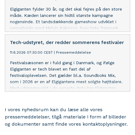
Elgiganten fylder 30 år, og det skal fejres på den store
måde. Kæden lancerer sin hidtil største kampagne
nogensinde. Et landsdækkende gameshow udviklet i
samarbejde med Melvin Kakooza, hvor hele Danmark
inviteres med til festen.
Tech-udstyret, der redder sommerens festivaler
11.6.2026 07:30:00 CEST
|
Pressemeddelelse
Festivalsæsonen er i fuld gang i Danmark, og ifølge
Elgiganten er tech blevet en fast del af
festivaloplevelsen. Det gælder bl.a. Soundboks Mix,
som i 2026 er en af Elgigantens mest solgte højttalere.
Med udgangspunkt i de seneste data har Elgiganten
samlet en række af sommerens must-haves, der hitter
blandt festivalgæster.
I vores nyhedsrum kan du læse alle vores
pressemeddelelser, tilgå materiale i form af billeder
og dokumenter samt finde vores kontaktoplysninger.