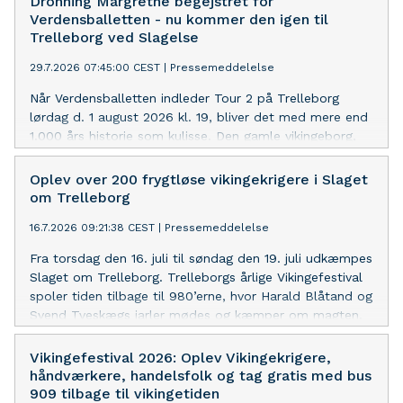
Dronning Margrethe begejstret for
Verdensballetten - nu kommer den igen til
Trelleborg ved Slagelse
29.7.2026 07:45:00 CEST
|
Pressemeddelelse
Når Verdensballetten indleder Tour 2 på Trelleborg
lørdag d. 1 august 2026 kl. 19, bliver det med mere end
1.000 års historie som kulisse. Den gamle vikingeborg,
der blev UNESCO Verdensarv for få år siden, danner
rammen om en sommeraften med ballet, opera og
Oplev over 200 frygtløse vikingekrigere i Slaget
levende musik – og netop her venter en finale, som ikke
om Trelleborg
kan opleves ved nogen af årets øvrige forestillinger.
16.7.2026 09:21:38 CEST
|
Pressemeddelelse
Fra torsdag den 16. juli til søndag den 19. juli udkæmpes
Slaget om Trelleborg. Trelleborgs årlige Vikingefestival
spoler tiden tilbage til 980’erne, hvor Harald Blåtand og
Svend Tveskægs jarler mødes og kæmper om magten.
Den stærkeste hær og de stærkeste vikingekrigere
vinder ’Slaget om Trelleborg’.
Vikingefestival 2026: Oplev Vikingekrigere,
håndværkere, handelsfolk og tag gratis med bus
909 tilbage til vikingetiden