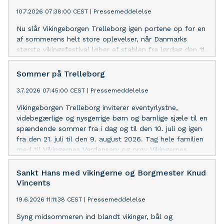
10.7.2026 07:38:00 CEST
|
Pressemeddelelse
Nu slår Vikingeborgen Trelleborg igen portene op for en
af sommerens helt store oplevelser, når Danmarks
største vikingefestival løber af stablen fra lørdag den 11.
til søndag den 19. juli. I år bliver det endnu nemmere at
deltage, man kan nemlig hoppe på buslinje 909 helt
Sommer på Trelleborg
gratis mellem Slagelse Station og festivalpladsen alle
3.7.2026 07:45:00 CEST
|
Pressemeddelelse
dage og undgå at finde p-plads.
Vikingeborgen Trelleborg inviterer eventyrlystne,
videbegærlige og nysgerrige børn og barnlige sjæle til en
spændende sommer fra i dag og til den 10. juli og igen
fra den 21. juli til den 9. august 2026. Tag hele familien
med til Vikingernes Verdensarv og prøv Vikingernes
håndværk
Sankt Hans med vikingerne og Borgmester Knud
Vincents
19.6.2026 11:11:38 CEST
|
Pressemeddelelse
Syng midsommeren ind blandt vikinger, bål og