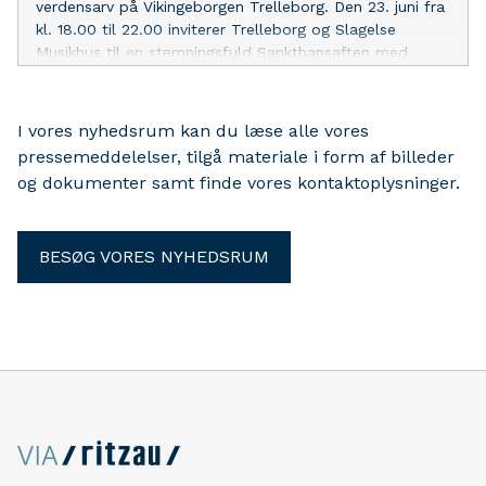
verdensarv på Vikingeborgen Trelleborg. Den 23. juni fra
kl. 18.00 til 22.00 inviterer Trelleborg og Slagelse
Musikhus til en stemningsfuld Sankthansaften med
båltale ved Borgmester Knud Vincents, koncert af
Sorten Muld og fællesskab under åben himmel.
I vores nyhedsrum kan du læse alle vores
pressemeddelelser, tilgå materiale i form af billeder
og dokumenter samt finde vores kontaktoplysninger.
BESØG VORES NYHEDSRUM