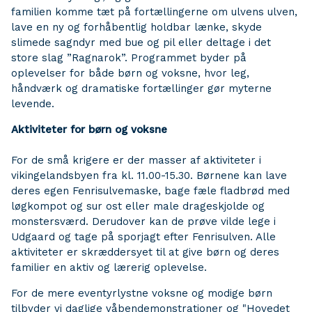
familien komme tæt på fortællingerne om ulvens ulven,
lave en ny og forhåbentlig holdbar lænke, skyde
slimede sagndyr med bue og pil eller deltage i det
store slag ”Ragnarok”. Programmet byder på
oplevelser for både børn og voksne, hvor leg,
håndværk og dramatiske fortællinger gør myterne
levende.
Aktiviteter for børn og voksne
For de små krigere er der masser af aktiviteter i
vikingelandsbyen fra kl. 11.00-15.30. Børnene kan lave
deres egen Fenrisulvemaske, bage fæle fladbrød med
løgkompot og sur ost eller male drageskjolde og
monstersværd. Derudover kan de prøve vilde lege i
Udgaard og tage på sporjagt efter Fenrisulven. Alle
aktiviteter er skræddersyet til at give børn og deres
familier en aktiv og lærerig oplevelse.
For de mere eventyrlystne voksne og modige børn
tilbyder vi daglige våbendemonstrationer og "Hovedet