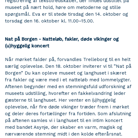
registrering af tekstilredskaber, der findes udstillet på
museet på nært hold, høre om metoderne og stille
spørgsmål. Eva er til stede tirsdag den 14. oktober og
torsdag den 16. oktober kl. 11.00–15.00.
Nat på Borgen - Natteløb, fakler, døde vikinger og
(u)hyggelig koncert
Når mørket falder på, forvandles Trelleborg til en helt
særlig oplevelse. Den 18. oktober inviterer vi til ”Nat på
Borgen” Du kan opleve museet og langhuset i skæret
fra fakler og være med i et natteløb med lommelygter.
Aftenen begynder med en stemningsfuld udforskning af
museets udstilling, hvorefter en fakkelvandring leder
gæsterne til langhuset. Her venter en (u)hyggelig
oplevelse, når fire døde vikinger træder frem i mørket
og deler deres fortællinger fra fortiden. Som afslutning
på aftenen samles vi i langhuset til en intim koncert
med bandet Asynje, der skaber en varm, magisk og
nærværende stemning midt i den kolde efterårsnat.