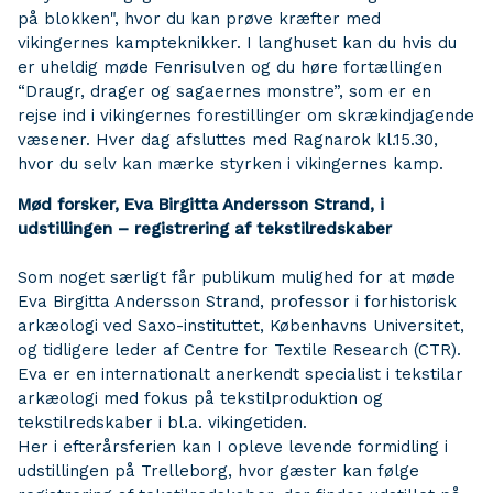
på blokken", hvor du kan prøve kræfter med
vikingernes kampteknikker. I langhuset kan du hvis du
er uheldig møde Fenrisulven og du høre fortællingen
“Draugr, drager og sagaernes monstre”, som er en
rejse ind i vikingernes forestillinger om skrækindjagende
væsener. Hver dag afsluttes med Ragnarok kl.15.30,
hvor du selv kan mærke styrken i vikingernes kamp.
Mød forsker, Eva Birgitta Andersson Strand, i
udstillingen – registrering af tekstilredskaber
Som noget særligt får publikum mulighed for at møde
Eva Birgitta Andersson Strand, professor i forhistorisk
arkæologi ved Saxo-instituttet, Københavns Universitet,
og tidligere leder af Centre for Textile Research (CTR).
Eva er en internationalt anerkendt specialist i tekstilar
arkæologi med fokus på tekstilproduktion og
tekstilredskaber i bl.a. vikingetiden.
Her i efterårsferien kan I opleve levende formidling i
udstillingen på Trelleborg, hvor gæster kan følge