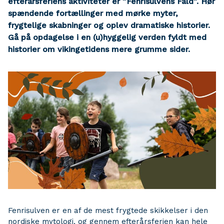
efterårsferiens aktiviteter er ”Fenrisulvens Fald”. Hør
spændende fortællinger med mørke myter,
frygtelige skabninger og oplev dramatiske historier.
Gå på opdagelse i en (u)hyggelig verden fyldt med
historier om vikingetidens mere grumme sider.
Fenrisulven er en af de mest frygtede skikkelser i den
nordiske mytologi, og gennem efterårsferien kan hele