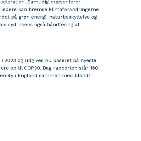
acceleration. Samtidig præsenterer
ns ledere kan bremse klimaforandringerne
det på grøn energi, naturbeskyttelse og -
bale syd, mens også håndtering af
 i 2023 og udgives nu baseret på nyeste
dere op til COP30. Bag rapporten står 160
iversity i England sammen med blandt