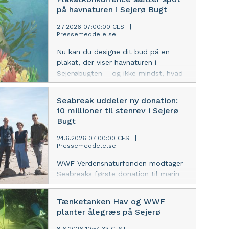
år allerede 30. juli. Det skader
på havnaturen i Sejerø Bugt
økosystemer, truer dyr og planter,
forværrer klimaforandringer og øger den
2.7.2026 07:00:00 CEST
|
Pressemeddelelse
globale ressourceknaphed. Danmark
har ét af verdens højeste aftryk på
Nu kan du designe dit bud på en
naturen, og derfor opfordrer WWF
plakat, der viser havnaturen i
regeringen til at inkludere et mål om
Sejerøbugten – og ikke mindst, hvad
at reducere det danske fodaftryk i
den kan blive til i fremtiden. WWF
den kommende natur- og
Verdensnaturfonden står bag en
Seabreak uddeler ny donation:
biodiversitetslov.
plakatkonkurrence, der ved hjælp af
10 millioner til stenrev i Sejerø
kreative fortællinger skal gøre
Bugt
naturen under overfladen synlig for
befolkningen.
24.6.2026 07:00:00 CEST
|
Pressemeddelelse
WWF Verdensnaturfonden modtager
Seabreaks første donation til marin
naturgenopretning, der går til at
etablere stenrev i Sejerø Bugt.
Tænketanken Hav og WWF
Revene er en vigtig opskalering af det
planter ålegræs på Sejerø
samlede marine
naturgenopretningsprojekt Sejerø