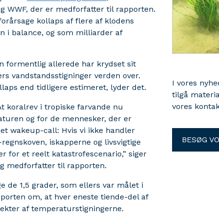
og WWF, der er medforfatter til rapporten.
rårsage kollaps af flere af klodens
 i balance, og som milliarder af
n formentlig allerede har krydset sit
ters vandstandsstigninger verden over.
I vores nyh
aps end tidligere estimeret, lyder det.
tilgå materi
vores kontak
t koralrev i tropiske farvande nu
naturen og for de mennesker, der er
et wakeup-call: Hvis vi ikke handler
BESØG V
regnskoven, iskapperne og livsvigtige
for et reelt katastrofescenario,” siger
g medforfatter til rapporten.
e de 1,5 grader, som ellers var målet i
pporten om, at hver eneste tiende-del af
ffekter af temperaturstigningerne.