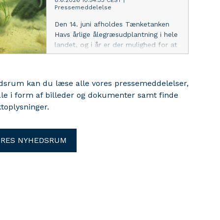
8.6.2026 10:54:33 CEST
|
Pressemeddelelse
Seascape, som WWF står bag
sammen med en række partnere.
Den 14. juni afholdes Tænketanken
Havs årlige ålegræsudplantning i hele
landet, og i år er der mulighed for at
give havnaturen en hjælpende hånd
på Sejerø, hvor WWF
Verdensnaturfonden og Syddansk
edsrum kan du læse alle vores pressemeddelelser,
Universitet også deltager med
ale i form af billeder og dokumenter samt finde
familievenlige aktiviteter.
toplysninger.
ORES NYHEDSRUM