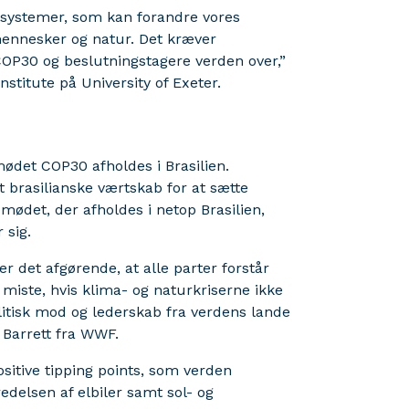
s systemer, som kan forandre vores
nnesker og natur. Det kræver
 COP30 og beslutningstagere verden over,”
nstitute på University of Exeter.
det COP30 afholdes i Brasilien.
brasilianske værtskab for at sætte
ødet, der afholdes i netop Brasilien,
r sig.
er det afgørende, at alle parter forstår
t miste, hvis klima- og naturkriserne ikke
litisk mod og lederskab fra verdens lande
e Barrett fra WWF.
sitive tipping points, som verden
edelsen af elbiler samt sol- og