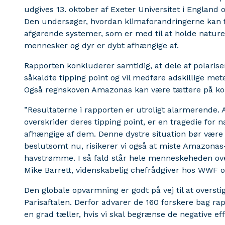
udgives 13. oktober af Exeter Universitet i England 
Den undersøger, hvordan klimaforandringerne kan fo
afgørende systemer, som er med til at holde naturen
mennesker og dyr er dybt afhængige af.
Rapporten konkluderer samtidig, at dele af polarise
såkaldte tipping point og vil medføre adskillige me
Også regnskoven Amazonas kan være tættere på koll
”Resultaterne i rapporten er utroligt alarmerende. A
overskrider deres tipping point, er en tragedie for 
afhængige af dem. Denne dystre situation bør være 
beslutsomt nu, risikerer vi også at miste Amazonas-
havstrømme. I så fald står hele menneskeheden over 
Mike Barrett, videnskabelig chefrådgiver hos WWF o
Den globale opvarmning er godt på vej til at overstig
Parisaftalen. Derfor advarer de 160 forskere bag ra
en grad tæller, hvis vi skal begrænse de negative e