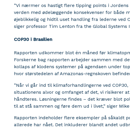
”Vi nærmer os hastigt flere tipping points i Jorden
verden med ødelæggende konsekvenser for både me
øjeblikkelig og hidtil uset handling fra lederne ved
siger professor Tim Lenton fra the Global Systems I
COP30 i Brasilien
Rapporten udkommer blot én måned før klimatopmø
Forskerne bag rapporten arbejder sammen med det 
kollaps af klodens systemer på agendaen under topm
hvor størstedelen af Amazonas-regnskoven befinde
”Når vi går ind til klimaforhandlingerne ved COP30, 
situationens alvor og omfanget af det, vi risikerer a
håndteres. Løsningerne findes – det kræver blot po
til at stå sammen og føre dem ud i livet,” siger Mik
Rapporten indeholder flere eksempler på såkaldt po
allerede har nået. Det inkluderer blandt andet udbr