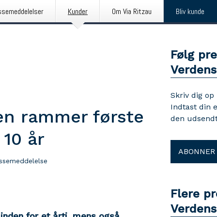
ssemeddelelser
Kunder
Om Via Ritzau
Bliv kunde
Følg pr
Verdens
Skriv dig op
Indtast din 
en rammer første
den udsendt
 10 år
ABONNER
ssemeddelelse
Flere p
Verdens
inden for et årti, mens også