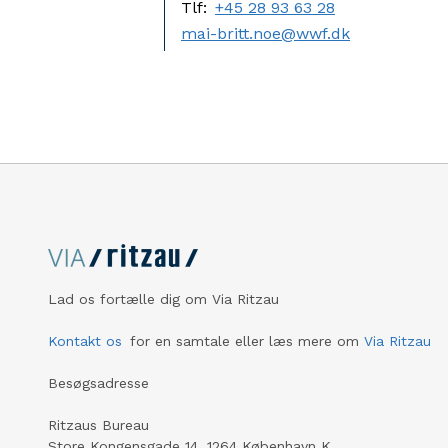
Tlf:
+45 28 93 63 28
mai-britt.noe@wwf.dk
Lad os fortælle dig om Via Ritzau
Kontakt os
for en samtale eller læs mere om
Via Ritzau
Besøgsadresse
Ritzaus Bureau
Store Kongensgade 14, 1264 København K