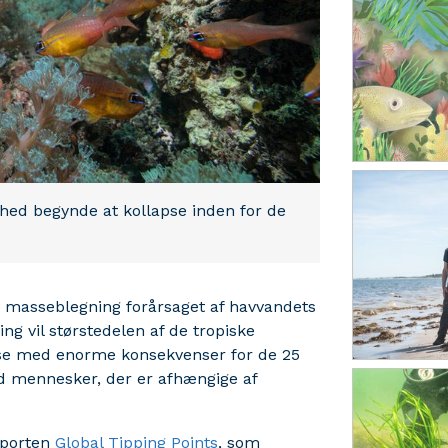
hed begynde at kollapse inden for de
iv masseblegning forårsaget af havvandets
ng vil størstedelen af de tropiske
pse med enorme konsekvenser for de 25
rd mennesker, der er afhængige af
pporten
Global Tipping Points
, som