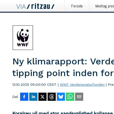
Forside
Modtag pre
Ny klimarapport: Verd
tipping point inden for
13.10.2025 05:00:00 CEST
|
WWF Verdensnaturfonden
|
Pre
Del
Koralrev vil med stor sandsynlighed kollapse 