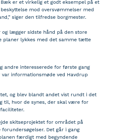
Bæk er et virkelig et godt eksempel på et
og beskyttelse mod oversvømmelser med
and,” siger den tilfredse borgmester.
r og lægger sidste hånd på den store
e planer lykkes med det samme tætte
g andre interesserede for første gang
der var informationsmøde ved Havdrup
et, og blev blandt andet vist rundt i det
 til, hvor de synes, der skal være for
faciliteter.
ejde skitseprojektet for området på
forundersøgelser. Det går i gang
r planen færdigt med begyndende