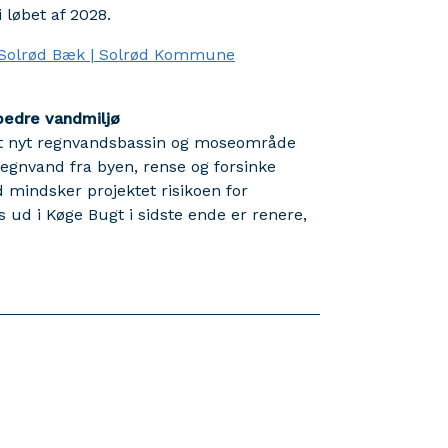
i løbet af 2028.
 Solrød Bæk | Solrød Kommune
bedre vandmiljø
et nyt regnvandsbassin og moseområde
egnvand fra byen, rense og forsinke
 mindsker projektet risikoen for
 ud i Køge Bugt i sidste ende er renere,