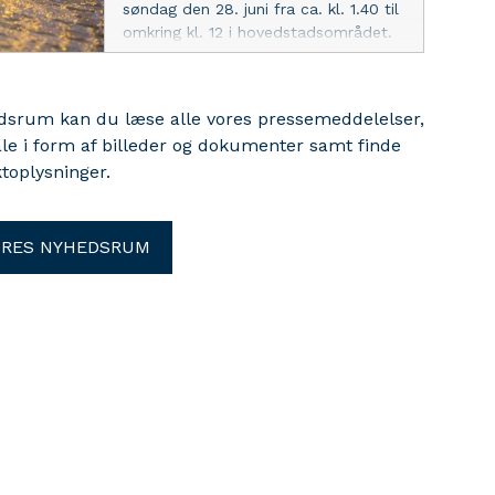
søndag den 28. juni fra ca. kl. 1.40 til
omkring kl. 12 i hovedstadsområdet.
HOFOR, Hovedstadsområdets
Forsyningsselskab, opfordrer til
ekstra opmærksomhed, da veje kan
edsrum kan du læse alle vores pressemeddelelser,
blive oversvømmet og kloakdæksler
ale i form af billeder og dokumenter samt finde
kan løsne sig. Undgå desuden kontakt
toplysninger.
med spildevand og undgå at bade i
havnebade og ved bynære strande.
ORES NYHEDSRUM