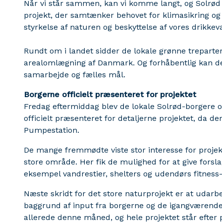
Når vi står sammen, kan vi komme langt, og Solrød 
projekt, der samtænker behovet for klimasikring 
styrkelse af naturen og beskyttelse af vores drikkev
Rundt om i landet sidder de lokale grønne treparte
arealomlægning af Danmark. Og forhåbentlig kan d
samarbejde og fælles mål.
Borgerne officielt præsenteret for projektet
Fredag eftermiddag blev de lokale Solrød-borgere o
officielt præsenteret for detaljerne projektet, da 
Pumpestation.
De mange fremmødte viste stor interesse for projekt
store område. Her fik de mulighed for at give forslag
eksempel vandrestier, shelters og udendørs fitness-
Næste skridt for det store naturprojekt er at udarb
baggrund af input fra borgerne og de igangværende 
allerede denne måned, og hele projektet står efte