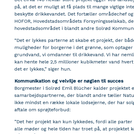
på, at det er muligt at få plads til mange vigtige i
beskytte drikkevandet. Det fortæller områdechef og
HOFOR, Hovedstadsområdets Forsyningsselskab, der 
hovedstadsområdet i blandt andre Solrød Kommun
“Det er lykkes parterne at skabe et projekt, der båd
muligheder for borgerne i det grønne, som optager
grundvand, vi omdanner til drikkevand. Vi har neml
kan hente hele 2,5 millioner kubikmeter vand hvert 
det er lykkes,” siger hun.
Kommunikation og velvilje er nøglen til succes
Borgmester i Solrød Emil Blücher kalder projektet e
samarbejdspartnerne, der blandt andre tæller Nat
ikke mindst en række lokale lodsejerne, der har solgt
aftale om sprøjteforbud:
”Det her projekt kan kun lykkedes, fordi alle parter ha
alle møder og hele tiden har troet på, at projekte