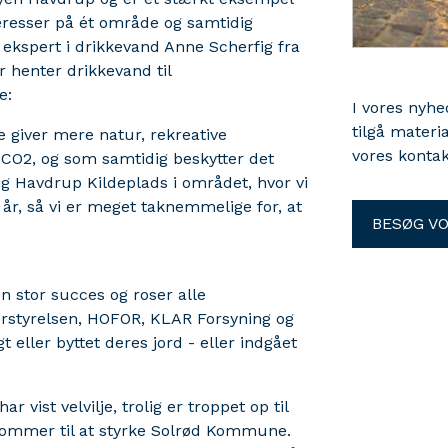
nteresser på ét område og samtidig
 ekspert i drikkevand Anne Scherfig fra
henter drikkevand til
e:
I vores nyh
tilgå materi
e giver mere natur, rekreative
vores kontak
 CO2, og som samtidig beskytter det
ig Havdrup Kildeplads i området, hvor vi
år, så vi er meget taknemmelige for, at
BESØG V
n stor succes og roser alle
urstyrelsen, HOFOR, KLAR Forsyning og
 eller byttet deres jord - eller indgået
r vist velvilje, trolig er troppet op til
t kommer til at styrke Solrød Kommune.