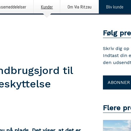
ssemeddelelser
Kunder
Om Via Ritzau
Bliv kunde
Følg pr
Skriv dig op
Indtast din 
den udsendt
ndbrugsjord til
eskyttelse
ABONNER
Flere p
u på plads. Det viser, at det er