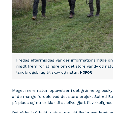
Fredag eftermiddag var der informationsmøde om 
mødt frem for at høre om det store vand- og nat
landbrugsbrug til skov og natur.
HOFOR
Meget mere natur, oplevelser i det grønne og beskyt
af de mange fordele ved det store projekt Solrød B
på plads og nu er klar til at blive gjort til virkelighe
Det cirka 140 hektar store projekt ligger ved land