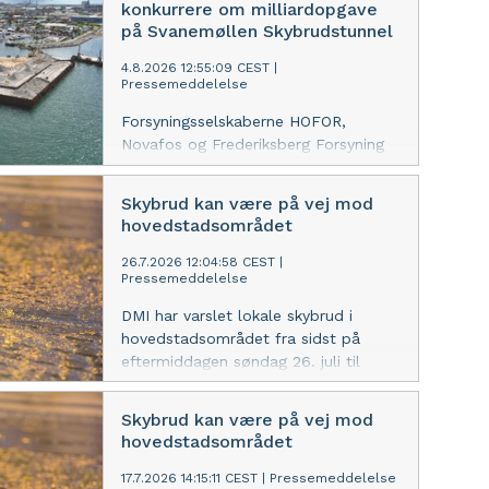
konkurrere om milliardopgave
på Svanemøllen Skybrudstunnel
4.8.2026 12:55:09 CEST
|
Pressemeddelelse
Forsyningsselskaberne HOFOR,
Novafos og Frederiksberg Forsyning
har nu udpeget de tre internationale
konsortier, som er blevet
Skybrud kan være på vej mod
prækvalificeret til at byde på
hovedstadsområdet
opgaven med at bore og anlægge
Danmarks største skybrudstunnel i
26.7.2026 12:04:58 CEST
|
Pressemeddelelse
det nordlige hovedstadsområde.
DMI har varslet lokale skybrud i
hovedstadsområdet fra sidst på
eftermiddagen søndag 26. juli til
mandag morgen. HOFOR,
Hovedstadsområdets
Skybrud kan være på vej mod
Forsyningsselskab, opfordrer til
hovedstadsområdet
ekstra opmærksomhed, da veje kan
blive oversvømmet og kloakdæksler
17.7.2026 14:15:11 CEST
|
Pressemeddelelse