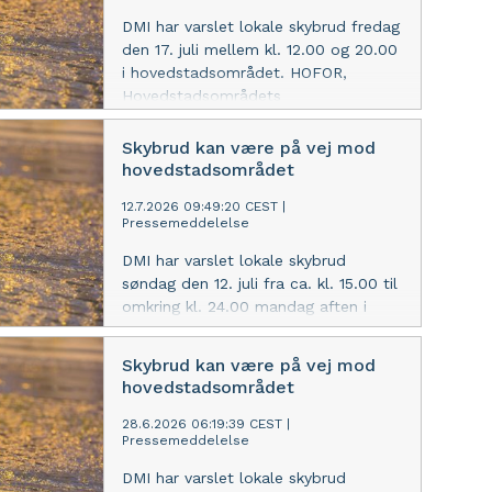
kan løsne sig. Undgå desuden kontakt
DMI har varslet lokale skybrud fredag
med spildevand og undgå at bade i
den 17. juli mellem kl. 12.00 og 20.00
havnebade og ved bynære strande.
i hovedstadsområdet. HOFOR,
Hovedstadsområdets
Forsyningsselskab, opfordrer til
ekstra opmærksomhed, da veje kan
Skybrud kan være på vej mod
blive oversvømmet og kloakdæksler
hovedstadsområdet
kan løsne sig. Undgå desuden kontakt
12.7.2026 09:49:20 CEST
|
med spildevand og undgå at bade i
Pressemeddelelse
havnebade og ved bynære strande.
DMI har varslet lokale skybrud
søndag den 12. juli fra ca. kl. 15.00 til
omkring kl. 24.00 mandag aften i
hovedstadsområdet. HOFOR,
Hovedstadsområdets
Skybrud kan være på vej mod
Forsyningsselskab, opfordrer til
hovedstadsområdet
ekstra opmærksomhed, da veje kan
blive oversvømmet og kloakdæksler
28.6.2026 06:19:39 CEST
|
Pressemeddelelse
kan løsne sig. Undgå desuden kontakt
med spildevand og undgå at bade i
DMI har varslet lokale skybrud
havnebade og ved bynære strande.