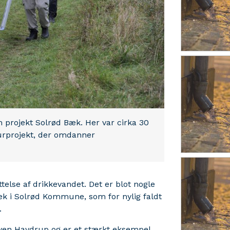
projekt Solrød Bæk. Her var cirka 30
urprojekt, der omdanner
telse af drikkevandet. Det er blot nogle
æk i Solrød Kommune, som for nylig faldt
d.
sbyen Havdrup og er et stærkt eksempel