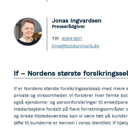
Jonas Ingvardsen
Presserådgiver
Tlf:
40941601
jmw@topdanmark.dk
If – Nordens største forsikringsse
If er Nordens største forsikringsselskab med mere 
private og virksomheder. Vi forsikrer hver femte boli
også ejendoms- og personforsikringer til enkeltpers
medarbejdere fordelt på flere forretningsområder o
og brede tilstedeværelse kan vi være tæt på kunderne
løfte til kunderne er kernen i vores identitet: If hjæ