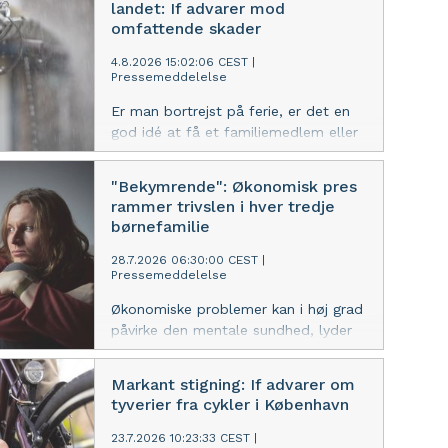
landet: If advarer mod
omfattende skader
4.8.2026 15:02:06 CEST
|
Pressemeddelelse
Er man bortrejst på ferie, er det en
god idé at få et familiemedlem eller
en nabo til at holde øje med huset,
lyder rådet fra If.
"Bekymrende": Økonomisk pres
rammer trivslen i hver tredje
børnefamilie
28.7.2026 06:30:00 CEST
|
Pressemeddelelse
Økonomiske problemer kan i høj grad
påvirke den mentale sundhed, lyder
vurderingen fra Dansk
Sundhedssikring, som er ejet af If.
Markant stigning: If advarer om
tyverier fra cykler i København
23.7.2026 10:23:33 CEST
|