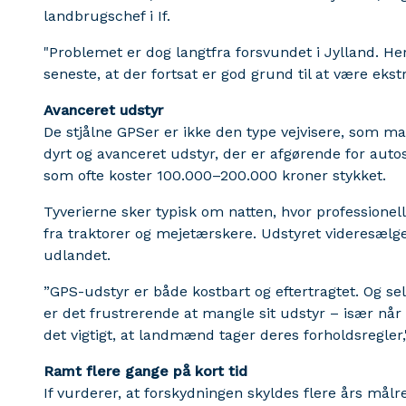
landbrugschef i If.
"Problemet er dog langtfra forsvundet i Jylland. Her
seneste, at der fortsat er god grund til at være ek
Avanceret udstyr
De stjålne GPSer er ikke den type vejvisere, som ma
dyrt og avanceret udstyr, der er afgørende for aut
som ofte koster 100.000–200.000 kroner stykket.
Tyverierne sker typisk om natten, hvor professionell
fra traktorer og mejetærskere. Udstyret videresælge
udlandet.
”GPS-udstyr er både kostbart og eftertragtet. Og sel
er det frustrerende at mangle sit udstyr – især når
det vigtigt, at landmænd tager deres forholdsregler,
Ramt flere gange på kort tid
If vurderer, at forskydningen skyldes flere års målret