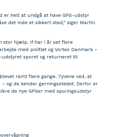
råd er helt at undgå at have GPS-udstyr
se det inde et sikkert sted,” siger Martin
stor hjælp. If har i år set flere
arbejde med politiet og Vortex Danmark –
S-udstyret sporet og returneret til
blevet ramt flere gange. Tyvene ved, at
– og de kender gerningsstedet. Derfor er
t sikre de nye GPSer med sporingsudstyr
eoovervågning