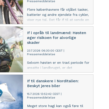
Pressemeddelelse
Flere københavnere får stjålet tasker,
batterier og andre ejendele fra cykler,
viser nye tal. Det får If til at sende en
opfordring til cyklister i landets
hovedstad.
If i opråb til landmænd: Høsten
øger risikoen for alvorlige
skader
23.7.2026 06:30:00 CEST
|
Pressemeddelelse
Selvom høsten er en travl periode for
ansatte i landbruget, er det
afgørende at prioritere sikkerheden,
lyder det fra forsikringsselskabet If.
If til danskere i Norditalien:
Beskyt jeres biler
15.7.2026 13:52:42 CEST
|
Pressemeddelelse
Meget store hagl kan også føre til