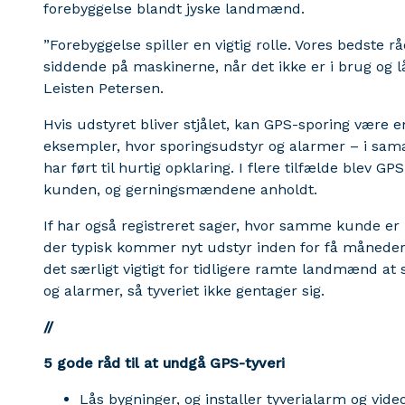
forebyggelse blandt jyske landmænd.
”Forebyggelse spiller en vigtig rolle. Vores bedste 
siddende på maskinerne, når det ikke er i brug og lå
Leisten Petersen.
Hvis udstyret bliver stjålet, kan GPS-sporing være en 
eksempler, hvor sporingsudstyr og alarmer – i sam
har ført til hurtig opklaring. I flere tilfælde blev GP
kunden, og gerningsmændene anholdt.
If har også registreret sager, hvor samme kunde er 
der typisk kommer nyt udstyr inden for få måneder 
det særligt vigtigt for tidligere ramte landmænd a
og alarmer, så tyveriet ikke gentager sig.
//
5 gode råd til at undgå GPS-tyveri
Lås bygninger, og installer tyverialarm og vid