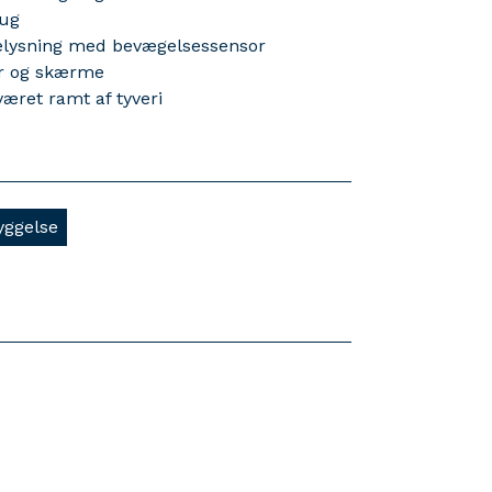
rug
belysning med bevægelsessensor
er og skærme
æret ramt af tyveri
yggelse