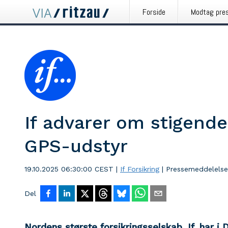
Forside
Modtag pre
If advarer om stigende 
GPS-udstyr
19.10.2025 06:30:00 CEST
|
If Forsikring
|
Pressemeddelelse
Del
Nordens største forsikringsselskab, If, har i