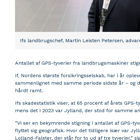
Ifs landbrugschef, Martin Leisten Petersen, adva
Antallet af GPS-tyverier fra landbrugsmaskiner sti
If, Nordens største forsikringsselskab, har i år ople
sammenlignet med samme periode sidste år – og de
hårdt ramt.
Ifs skadestatistik viser, at 65 procent af årets GPS-
mens det i 2023 var Jylland, der stod for samme an
”Vi ser en bekymrende stigning i antallet af GPS-tyve
flyttet sig geografisk. Hvor det tidligere især var Jy
Lolland-Falster, der står for to ud af tre tyverier,” 