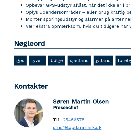
Opbevar GPS-udstyr aflåst, når det ikke er i b
Oplys udendørsområder – eller brug kraftig 
Monter sporingsudstyr og alarmer på antenn
Vær ekstra opmærksom, hvis du tidligere har v
Nøgleord
gps
tyveri
bølge
sjælland
jylland
foreb
Kontakter
Søren Martin Olsen
Pressechef
Tlf:
25456575
smo@topdanmark.dk