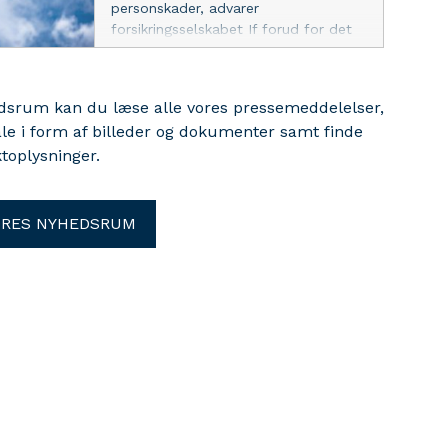
personskader, advarer
forsikringsselskabet If forud for det
varslede uvejr i Norditalien.
edsrum kan du læse alle vores pressemeddelelser,
ale i form af billeder og dokumenter samt finde
toplysninger.
ORES NYHEDSRUM