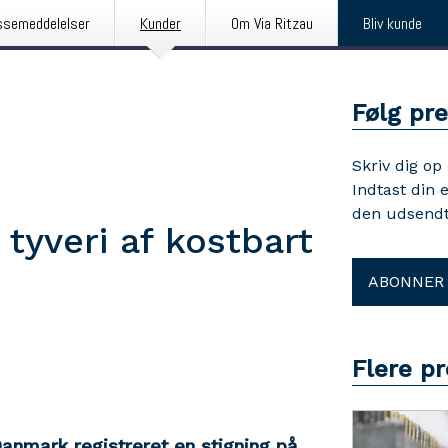
ssemeddelelser
Kunder
Om Via Ritzau
Bliv kunde
Følg pre
Skriv dig op
Indtast din 
den udsendt
tyveri af kostbart
ABONNER
Flere pr
 Danmark registreret en stigning på