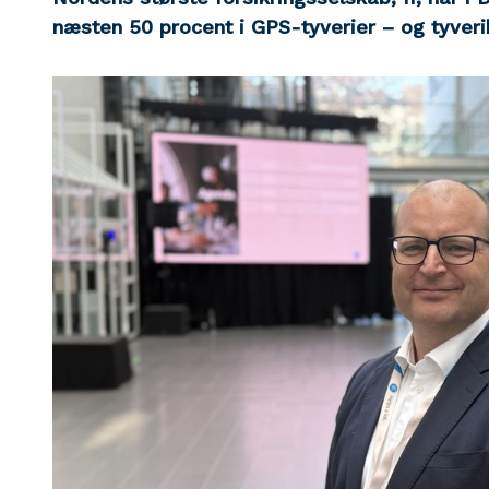
næsten 50 procent i GPS-tyverier – og tyveri