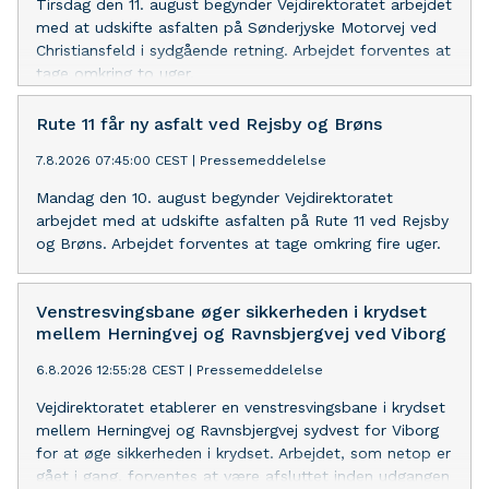
Tirsdag den 11. august begynder Vejdirektoratet arbejdet
med at udskifte asfalten på Sønderjyske Motorvej ved
Christiansfeld i sydgående retning. Arbejdet forventes at
tage omkring to uger.
Rute 11 får ny asfalt ved Rejsby og Brøns
7.8.2026 07:45:00 CEST
|
Pressemeddelelse
Mandag den 10. august begynder Vejdirektoratet
arbejdet med at udskifte asfalten på Rute 11 ved Rejsby
og Brøns. Arbejdet forventes at tage omkring fire uger.
Venstresvingsbane øger sikkerheden i krydset
mellem Herningvej og Ravnsbjergvej ved Viborg
6.8.2026 12:55:28 CEST
|
Pressemeddelelse
Vejdirektoratet etablerer en venstresvingsbane i krydset
mellem Herningvej og Ravnsbjergvej sydvest for Viborg
for at øge sikkerheden i krydset. Arbejdet, som netop er
gået i gang, forventes at være afsluttet inden udgangen