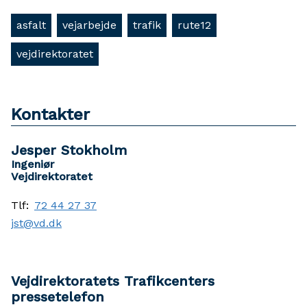
asfalt
vejarbejde
trafik
rute12
vejdirektoratet
Kontakter
Jesper Stokholm
Ingeniør
Vejdirektoratet
Tlf:
72 44 27 37
jst@vd.dk
Vejdirektoratets Trafikcenters
pressetelefon