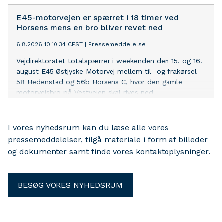
af oktober i år.
E45-motorvejen er spærret i 18 timer ved
Horsens mens en bro bliver revet ned
6.8.2026 10:10:34 CEST
|
Pressemeddelelse
Vejdirektoratet totalspærrer i weekenden den 15. og 16.
august E45 Østjyske Motorvej mellem til- og frakørsel
58 Hedensted og 56b Horsens C, hvor den gamle
motorvejsbro på Vestvejen skal rives ned.
I vores nyhedsrum kan du læse alle vores
pressemeddelelser, tilgå materiale i form af billeder
og dokumenter samt finde vores kontaktoplysninger.
BESØG VORES NYHEDSRUM