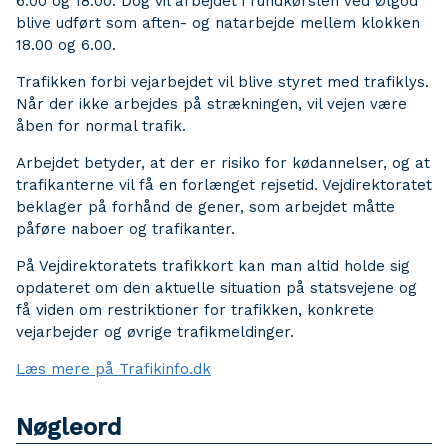
6.00 og 18.00. Dog vil arbejdet i rundkørslen ved Ølgod
blive udført som aften- og natarbejde mellem klokken
18.00 og 6.00.
Trafikken forbi vejarbejdet vil blive styret med trafiklys.
Når der ikke arbejdes på strækningen, vil vejen være
åben for normal trafik.
Arbejdet betyder, at der er risiko for kødannelser, og at
trafikanterne vil få en forlænget rejsetid. Vejdirektoratet
beklager på forhånd de gener, som arbejdet måtte
påføre naboer og trafikanter.
På Vejdirektoratets trafikkort kan man altid holde sig
opdateret om den aktuelle situation på statsvejene og
få viden om restriktioner for trafikken, konkrete
vejarbejder og øvrige trafikmeldinger.
Læs mere på Trafikinfo.dk
Nøgleord