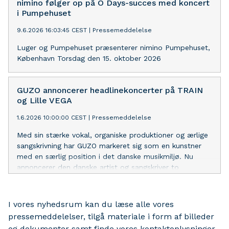
nimino følger op på O Days-succes med koncert
i Pumpehuset
9.6.2026 16:03:45 CEST
|
Pressemeddelelse
Luger og Pumpehuset præsenterer nimino Pumpehuset,
København Torsdag den 15. oktober 2026
GUZO annoncerer headlinekoncerter på TRAIN
og Lille VEGA
1.6.2026 10:00:00 CEST
|
Pressemeddelelse
Med sin stærke vokal, organiske produktioner og ærlige
sangskrivning har GUZO markeret sig som en kunstner
med en særlig position i det danske musikmiljø. Nu
annoncerer den danske artist og sangskriver to
headlinekoncerter på TRAIN i Aarhus og Lille VEGA i
København.
I vores nyhedsrum kan du læse alle vores
pressemeddelelser, tilgå materiale i form af billeder
og dokumenter samt finde vores kontaktoplysninger.