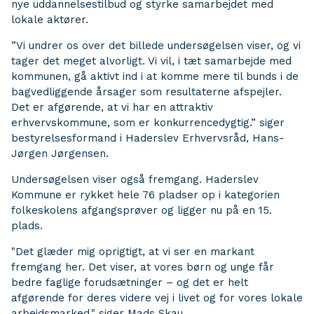
nye uddannelsestilbud og styrke samarbejdet med
lokale aktører.
”Vi undrer os over det billede undersøgelsen viser, og vi
tager det meget alvorligt. Vi vil, i tæt samarbejde med
kommunen, gå aktivt ind i at komme mere til bunds i de
bagvedliggende årsager som resultaterne afspejler.
Det er afgørende, at vi har en attraktiv
erhvervskommune, som er konkurrencedygtig.” siger
bestyrelsesformand i Haderslev Erhvervsråd, Hans-
Jørgen Jørgensen.
Undersøgelsen viser også fremgang. Haderslev
Kommune er rykket hele 76 pladser op i kategorien
folkeskolens afgangsprøver og ligger nu på en 15.
plads.
"Det glæder mig oprigtigt, at vi ser en markant
fremgang her. Det viser, at vores børn og unge får
bedre faglige forudsætninger – og det er helt
afgørende for deres videre vej i livet og for vores lokale
arbejdsmarked," siger Mads Skau.