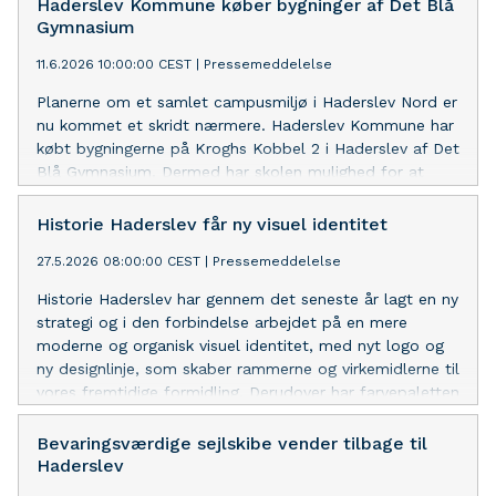
Haderslev Kommune køber bygninger af Det Blå
Gymnasium
11.6.2026 10:00:00 CEST
|
Pressemeddelelse
Planerne om et samlet campusmiljø i Haderslev Nord er
nu kommet et skridt nærmere. Haderslev Kommune har
købt bygningerne på Kroghs Kobbel 2 i Haderslev af Det
Blå Gymnasium. Dermed har skolen mulighed for at
flytte sine aktiviteter sammen med Haderslev
Katedralskole på Christiansfeldvej.
Historie Haderslev får ny visuel identitet
27.5.2026 08:00:00 CEST
|
Pressemeddelelse
Historie Haderslev har gennem det seneste år lagt en ny
strategi og i den forbindelse arbejdet på en mere
moderne og organisk visuel identitet, med nyt logo og
ny designlinje, som skaber rammerne og virkemidlerne til
vores fremtidige formidling. Derudover har farvepaletten
fået et frisk pust, og den visuelle formidling er blevet
mere fængende og iøjnefaldende.
Bevaringsværdige sejlskibe vender tilbage til
Haderslev