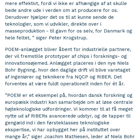
mere effektivt, fordi vi ikke er afhængige af at skulle
bede andre ude i verden om at producere for os.
Derudover hjælper det os til at kunne sende de
teknologier, som vi udvikler, direkte over i
masseproduktion - til gavn for os selv, for Danmark og
hele feltet, ” siger Peter Krogstrup.
POEM-anlægget bliver åbent for industrielle partnere,
der vil fremstille prototyper af chips i forsknings- og
innovationsøjemed. Anlægget placeres i den nye Niels
Bohr Bygning, hvor den daglige drift vil blive varetaget
af ingeniører og teknikere fra NQCP og RIBER. Det
forventes at være fuldt operationelt inden for ét år.
”POEM er et eksempel på, hvordan dansk forskning og
europæisk industri kan samarbejde om at løse centrale
højteknologiske udfordringer. Vi kommer til at få meget
nytte ud af RIBERs avancerede udstyr, og de tapper til
gengæld ind i den førsteklasses teknologiske
ekspertise, vi har opbygget her på instituttet over
mange år,” siger Joachim Mathiesen, leder af Niels Bohr