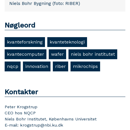
Niels Bohr Bygning (foto: RIBER)
Nøgleord
kvanteforskning
kvanteteknologi
kvantecomputer
wafer
niels bohr institutet
nqcp
innovation
riber
mikrochips
Kontakter
Peter Krogstrup
CEO hos NQCP
Niels Bohr Institutet, Københavns Universitet
E-mail: krogstrup@nbi.ku.dk