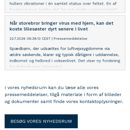
hullers vibrationer i én samlet status over feltet. En af
forskerne bag, kalder det ”et nyt stadie i astronomien”.
Når storebror bringer virus med hjem, kan det
koste lillesøster dyrt senere i livet
22.7.2026 06:38:13 CEST
|
Pressemeddelelse
Spædbørn, der udsættes for luftvejssygdomme via
ældre søskende, klarer sig typisk dårligere i uddannelse,
indkomst og helbred i voksenlivet. Det viser ny forskning
fra Københavns Universitet.
I vores nyhedsrum kan du læse alle vores
pressemeddelelser, tilgå materiale i form af billeder
og dokumenter samt finde vores kontaktoplysninger.
BESØG VORES NYHEDSRUM