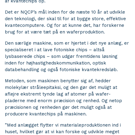
af kvantechips op.
Det er NQCP’s mål inden for de næste 10 år at udvikle
den teknologi, der skal til for at bygge store, effektive
kvantecomputere. Og for at kunne det, har forskerne
brug for at være tæt på en waferproduktion.
Den særlige maskine, som er hjertet i det nye anlæg, er
specialiseret i at lave fotoniske chips – altså
lysbaserede chips – som udgør fremtidens løsning
inden for højhastighedskommunikation, optisk
databehandling og også fotoniske kvantekredsløb.
Metoden, som maskinen benytter sig af, hedder
molekylær stråleepitaksi, og den gør det muligt at
aflejre ekstremt tynde lag af atomer på wafer-
pladerne med enorm præcision og renhed. Og netop
præcisionen og renheden gør det muligt også at
producere kvantechips på maskinen.
”Med anlægget flytter vi materialeproduktionen ind i
huset, hvilket gør at vi kan forske og udvikle meget