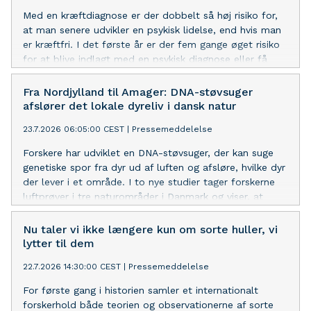
Med en kræftdiagnose er der dobbelt så høj risiko for,
at man senere udvikler en psykisk lidelse, end hvis man
er kræftfri. I det første år er der fem gange øget risiko
for at blive indlagt med en psykisk diagnose eller få
udskrevet medicin til behandling af sådanne sygdomme.
Fra Nordjylland til Amager: DNA-støvsuger
afslører det lokale dyreliv i dansk natur
23.7.2026 06:05:00 CEST
|
Pressemeddelelse
Forskere har udviklet en DNA-støvsuger, der kan suge
genetiske spor fra dyr ud af luften og afsløre, hvilke dyr
der lever i et område. I to nye studier tager forskerne
luftprøver i tre naturområder i Danmark og viser, at
metoden kan bruges til at kortlægge det lokale dyreliv.
Dermed rykker de et stort skridt tættere på bedre
Nu taler vi ikke længere kun om sorte huller, vi
overvågning af biodiversitet ved hjælp af DNA fra luft.
lytter til dem
22.7.2026 14:30:00 CEST
|
Pressemeddelelse
For første gang i historien samler et internationalt
forskerhold både teorien og observationerne af sorte