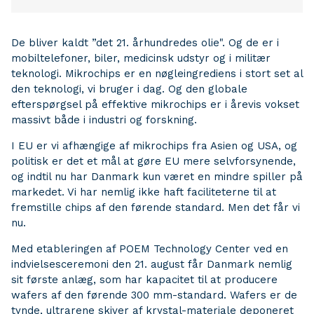
De bliver kaldt ”det 21. århundredes olie". Og de er i
mobiltelefoner, biler, medicinsk udstyr og i militær
teknologi. Mikrochips er en nøgleingrediens i stort set al
den teknologi, vi bruger i dag. Og den globale
efterspørgsel på effektive mikrochips er i årevis vokset
massivt både i industri og forskning.
I EU er vi afhængige af mikrochips fra Asien og USA, og
politisk er det et mål at gøre EU mere selvforsynende,
og indtil nu har Danmark kun været en mindre spiller på
markedet. Vi har nemlig ikke haft faciliteterne til at
fremstille chips af den førende standard. Men det får vi
nu.
Med etableringen af POEM Technology Center ved en
indvielsesceremoni den 21. august får Danmark nemlig
sit første anlæg, som har kapacitet til at producere
wafers af den førende 300 mm-standard. Wafers er de
tynde, ultrarene skiver af krystal-materiale deponeret