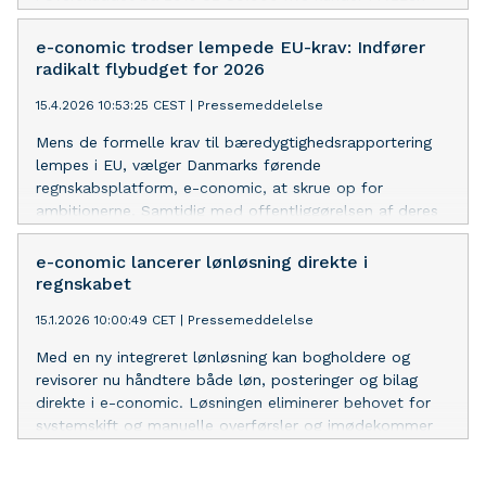
bruger selskabet nu sit momentum til at fremtidssikre
de danske SMV’er gennem AI og øget databeskyttelse.
e-conomic trodser lempede EU-krav: Indfører
radikalt flybudget for 2026
15.4.2026 10:53:25 CEST
|
Pressemeddelelse
Mens de formelle krav til bæredygtighedsrapportering
lempes i EU, vælger Danmarks førende
regnskabsplatform, e-conomic, at skrue op for
ambitionerne. Samtidig med offentliggørelsen af deres
femte ESG-rapport introducerer virksomheden et
benhårdt budget på antallet af flyrejser for at knække
e-conomic lancerer lønløsning direkte i
CO2-kurven.
regnskabet
15.1.2026 10:00:49 CET
|
Pressemeddelelse
Med en ny integreret lønløsning kan bogholdere og
revisorer nu håndtere både løn, posteringer og bilag
direkte i e-conomic. Løsningen eliminerer behovet for
systemskift og manuelle overførsler og imødekommer
et mangeårigt ønske om mindre dobbeltarbejde og
bedre overblik.