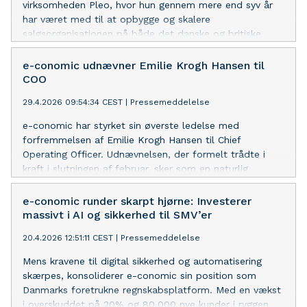
virksomheden Pleo, hvor hun gennem mere end syv år
har været med til at opbygge og skalere
salgsorganisationen på både det danske og britiske
marked.
e-conomic udnævner Emilie Krogh Hansen til
COO
29.4.2026 09:54:34 CEST
|
Pressemeddelelse
e-conomic har styrket sin øverste ledelse med
forfremmelsen af Emilie Krogh Hansen til Chief
Operating Officer. Udnævnelsen, der formelt trådte i
kraft i slutningen af februar, sker som en naturlig
konsekvens af virksomhedens vækst og et øget behov
for at binde de strategiske prioriteter tættere sammen
e-conomic runder skarpt hjørne: Investerer
med den daglige eksekvering på tværs af
massivt i AI og sikkerhed til SMV’er
organisationen.
20.4.2026 12:51:11 CEST
|
Pressemeddelelse
Mens kravene til digital sikkerhed og automatisering
skærpes, konsoliderer e-conomic sin position som
Danmarks foretrukne regnskabsplatform. Med en vækst
i overskuddet på 20% og 80.000 nye kunder i ryggen