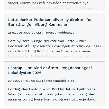
Viborg Kommunes mål om både at tiltrække nye
virksomheder og skabe vækst hos dem, der allerede er
en del af det lokale erhvervsliv.
Lotte Junker Pedersen bliver ny direktør for
Børn & Unge i Viborg Kommune
25.6.2026 10:00:00 CEST
|
Pressemeddelelse
Som ny Børn & Unge-direktør skal Lotte Junker
Pedersen stå i spidsen for udviklingen af børn- og unge-
området i Viborg Kommune med fokus på stærke
fællesskaber, tidlige indsatser og sammenhængende
løsninger - både i Børn & Unge og på tværs af hele
kommunen.
Låstrup – Nr. Rind er Årets Længdespringer i
Lokaldysten 2026
20.6.2026 17:30:00 CEST
|
Pressemeddelelse
Lørdag blev Låstrup – Nr. Rind hyldet på Hjultorvet i
Viborg som vinder af Lokaldysten, mens Ulbjerg blev
nummer to, og Hvam kom ind på en flot tredjeplads.