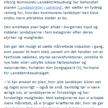
Viborg Kommunes Landdistriktsudvalg har behandlet
planen
’Landdistrikter i udvikling’
, der sætter en tydelig
retning for, hvordan kommunens landsbyer kan blive
endnu mere attraktive steder at bo.
Den ambitiøse plan tager afsæt i borgernes input og
inddeler landsbyerne i fem kategorier efter deres
styrker og muligheder.
Det gør det muligt at sætte målrettede indsatser i gang,
som passer til hvert sted, uanset om det handler om at
fastholde væksten, styrke servicefunktioner, omstille til
nye tider eller udnytte lokale fællesskaber og
naturværdier, fortæller Kim Dongsgaard (V), formand
for Landdistriktsudvalget:
– Vi har ønsket en plan, hvor alle landsbyer bliver set
og taget alvorligt – også de små. Samtidig tør vi være
ærlige om, at landsbyerne er forskellige og har
forskellige muligheder. Med kategorierne kan vi arbejde
mere målrettet, så vi bruger kræfterne dér, hvor de gør