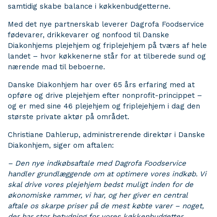
samtidig skabe balance i køkkenbudgetterne.
Med det nye partnerskab leverer Dagrofa Foodservice
fødevarer, drikkevarer og nonfood til Danske
Diakonhjems plejehjem og friplejehjem på tværs af hele
landet – hvor køkkenerne står for at tilberede sund og
nærende mad til beboerne.
Danske Diakonhjem har over 65 års erfaring med at
opføre og drive plejehjem efter nonprofit-princippet –
og er med sine 46 plejehjem og friplejehjem i dag den
største private aktør på området.
Christiane Dahlerup, administrerende direktør i Danske
Diakonhjem, siger om aftalen:
– Den nye indkøbsaftale med Dagrofa Foodservice
handler grundlæggende om at optimere vores indkøb. Vi
skal drive vores plejehjem bedst muligt inden for de
økonomiske rammer, vi har, og her giver en central
aftale os skarpe priser på de mest købte varer – noget,
der har stor betydning for vores køkkenbudgetter.