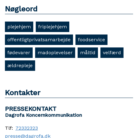
Nøgleord
plejehjem
friplejehjem
offentligtprivatsamarbejde
foodservice
fødevarer
madoplevelser
måltid
velfærd
ældrepleje
Kontakter
PRESSEKONTAKT
Dagrofa Koncernkommunikation
Tlf:
72332323
presse@dagrofa.dk