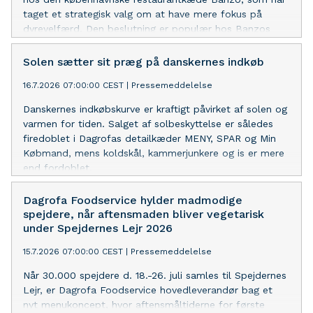
taget et strategisk valg om at have mere fokus på
dyrevelfærd. Den beslutning er populær hos Banzos
gæster og salget af retter med oksekød er denne
sommer steget med næsten 10%.
Solen sætter sit præg på danskernes indkøb
16.7.2026 07:00:00 CEST
|
Pressemeddelelse
Danskernes indkøbskurve er kraftigt påvirket af solen og
varmen for tiden. Salget af solbeskyttelse er således
firedoblet i Dagrofas detailkæder MENY, SPAR og Min
Købmand, mens koldskål, kammerjunkere og is er mere
end fordoblet.
Dagrofa Foodservice hylder madmodige
spejdere, når aftensmaden bliver vegetarisk
under Spejdernes Lejr 2026
15.7.2026 07:00:00 CEST
|
Pressemeddelelse
Når 30.000 spejdere d. 18.-26. juli samles til Spejdernes
Lejr, er Dagrofa Foodservice hovedleverandør bag et
nyt menukoncept, hvor aftensmåltiderne for første