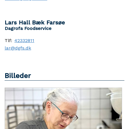
Lars Hall Bæk Farsøe
Dagrofa Foodservice
Tlf:
42332811
lar@dgfs.dk
Billeder