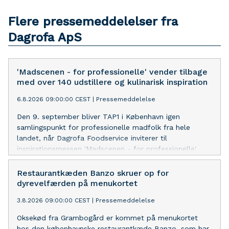
Flere pressemeddelelser fra
Dagrofa ApS
'Madscenen - for professionelle' vender tilbage
med over 140 udstillere og kulinarisk inspiration
6.8.2026 09:00:00 CEST
|
Pressemeddelelse
Den 9. september bliver TAP1 i København igen
samlingspunkt for professionelle madfolk fra hele
landet, når Dagrofa Foodservice inviterer til
inspirationsmessen 'Madscenen - for professionelle'.
Med mere end 140 udstillere, smagsoplevelser, et
omfattende program af masterclasses og et særligt
Restaurantkæden Banzo skruer op for
fokus på økologi med Aarstiderne i en central rolle er
dyrevelfærden på menukortet
der lagt op til en dag fyldt med inspiration og ny viden
3.8.2026 09:00:00 CEST
|
Pressemeddelelse
for den danske foodservicebranche.
Oksekød fra Grambogård er kommet på menukortet
hos den københavnske restaurantkæde Banzo, som har