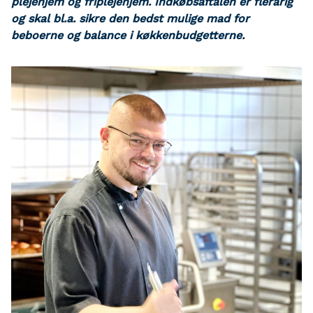
plejehjem og friplejehjem. Indkøbsaftalen er flerårig
og skal bl.a. sikre den bedst mulige mad for
beboerne og balance i køkkenbudgetterne.