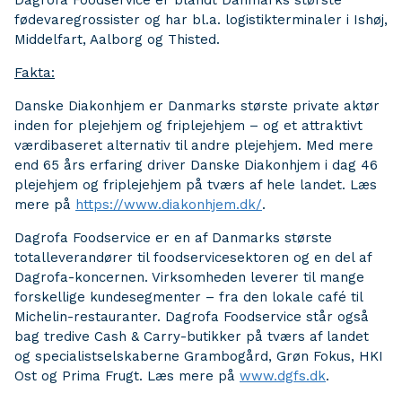
Dagrofa Foodservice er blandt Danmarks største
fødevaregrossister og har bl.a. logistikterminaler i Ishøj,
Middelfart, Aalborg og Thisted.
Fakta:
Danske Diakonhjem er Danmarks største private aktør
inden for plejehjem og friplejehjem – og et attraktivt
værdibaseret alternativ til andre plejehjem. Med mere
end 65 års erfaring driver Danske Diakonhjem i dag 46
plejehjem og friplejehjem på tværs af hele landet. Læs
mere på
https://www.diakonhjem.dk/
.
Dagrofa Foodservice er en af Danmarks største
totalleverandører til foodservicesektoren og en del af
Dagrofa-koncernen. Virksomheden leverer til mange
forskellige kundesegmenter – fra den lokale café til
Michelin-restauranter. Dagrofa Foodservice står også
bag tredive Cash & Carry-butikker på tværs af landet
og specialistselskaberne Grambogård, Grøn Fokus, HKI
Ost og Prima Frugt. Læs mere på
www.dgfs.dk
.