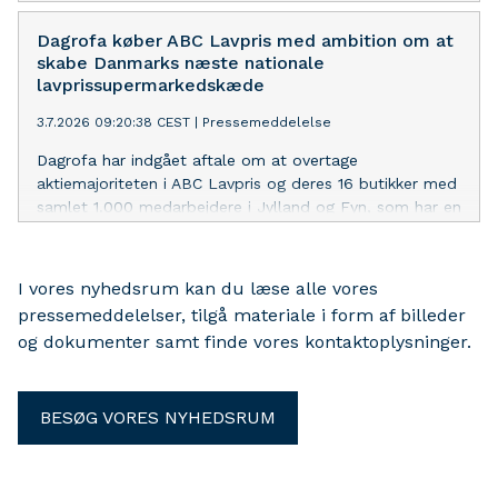
gang er 100% vegetariske. Til formålet har Dagrofa
Foodservice udviklet et særligt diplom for MadMod og
Dagrofa køber ABC Lavpris med ambition om at
en tilhørende pin, som gruppeledere kan give til
skabe Danmarks næste nationale
spejdere, der viser mod og nysgerrighed ved måltiderne.
lavprissupermarkedskæde
3.7.2026 09:20:38 CEST
|
Pressemeddelelse
Dagrofa har indgået aftale om at overtage
aktiemajoriteten i ABC Lavpris og deres 16 butikker med
samlet 1.000 medarbejdere i Jylland og Fyn, som har en
årlig milliardomsætning. Med opkøbet tager Dagrofa et
strategisk skridt ind i lavprissupermarkedsegmentet og
får samtidig en ny vækstplatform, der på sigt skal
I vores nyhedsrum kan du læse alle vores
udvikles til en landsdækkende
pressemeddelelser, tilgå materiale i form af billeder
lavprissupermarkedskæde.
og dokumenter samt finde vores kontaktoplysninger.
BESØG VORES NYHEDSRUM