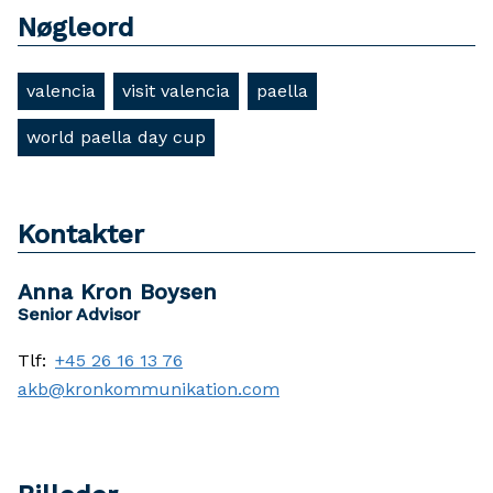
Nøgleord
valencia
visit valencia
paella
world paella day cup
Kontakter
Anna Kron Boysen
Senior Advisor
Tlf:
+45 26 16 13 76
akb@kronkommunikation.com