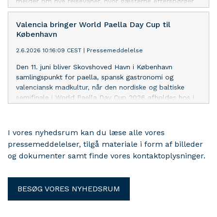
melder om nye rejsevaner, hvor gæsterne efterspørger
mere fleksibilitet uden at gå på kompromis med
komfort, kvalitet og ansvarlighed.
Valencia bringer World Paella Day Cup til
København
2.6.2026 10:16:09 CEST
|
Pressemeddelelse
Den 11. juni bliver Skovshoved Havn i København
samlingspunkt for paella, spansk gastronomi og
valenciansk madkultur, når den nordiske og baltiske
semifinale i World Paella Day Cup 2026 afholdes hos i
Skovshoved havn. Kokke fra Danmark, Sverige, Finland,
Estland, Letland og Litauen dyster om en plads i den
internationale finale i Valencia den 20. september.
I vores nyhedsrum kan du læse alle vores
pressemeddelelser, tilgå materiale i form af billeder
og dokumenter samt finde vores kontaktoplysninger.
BESØG VORES NYHEDSRUM