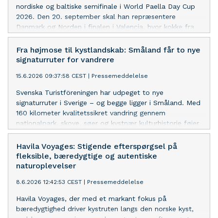
nordiske og baltiske semifinale i World Paella Day Cup
2026. Den 20. september skal han repræsentere
Danmark og Norden i finalen i Valencia, hvor kokke fra
hele verden dyster om at lave den bedste paella i
rettens fødeby.
Fra højmose til kystlandskab: Småland får to nye
signaturruter for vandrere
15.6.2026 09:37:58 CEST
|
Pressemeddelelse
Svenska Turistföreningen har udpeget to nye
signaturruter i Sverige – og begge ligger i Småland. Med
160 kilometer kvalitetssikret vandring gennem
nationalpark, skove, søer og kystnær kulturhistorie føjer
regionen nye muligheder til et outdoor-udbud, der også
tæller bynær natur i Kalmar, guidede
Havila Voyages: Stigende efterspørgsel på
nationalparkvandringer, gravelcykling og glamping med
fleksible, bæredygtige og autentiske
udsigt over Vättern.
naturoplevelser
8.6.2026 12:42:53 CEST
|
Pressemeddelelse
Havila Voyages, der med et markant fokus på
bæredygtighed driver kystruten langs den norske kyst,