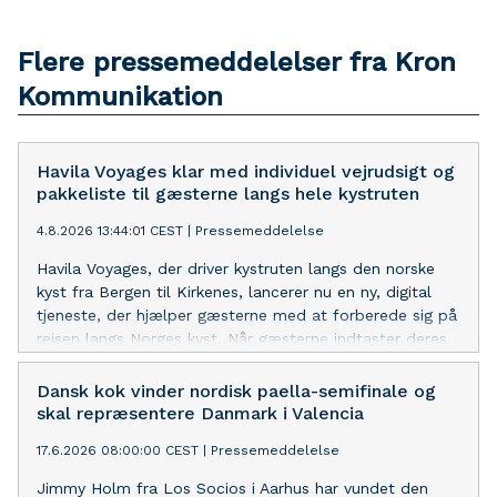
Flere pressemeddelelser fra Kron
Kommunikation
Havila Voyages klar med individuel vejrudsigt og
pakkeliste til gæsterne langs hele kystruten
4.8.2026 13:44:01 CEST
|
Pressemeddelelse
Havila Voyages, der driver kystruten langs den norske
kyst fra Bergen til Kirkenes, lancerer nu en ny, digital
tjeneste, der hjælper gæsterne med at forberede sig på
rejsen langs Norges kyst. Når gæsterne indtaster deres
rejsedetaljer, kan de se vejrudsigten ved hver af rutens
34 havne præcis den dag, skibet anløber. Tjenesten
Dansk kok vinder nordisk paella-semifinale og
indeholder også en personlig pakkeliste.
skal repræsentere Danmark i Valencia
17.6.2026 08:00:00 CEST
|
Pressemeddelelse
Jimmy Holm fra Los Socios i Aarhus har vundet den