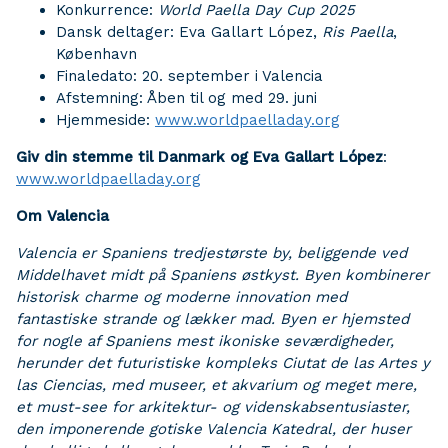
Konkurrence:
World Paella Day Cup 2025
Dansk deltager: Eva Gallart López,
Ris Paella
,
København
Finaledato: 20. september i Valencia
Afstemning: Åben til og med 29. juni
Hjemmeside:
www.worldpaelladay.org
Giv din stemme til Danmark og Eva Gallart López
:
www.worldpaelladay.org
Om Valencia
Valencia er Spaniens tredjestørste by, beliggende ved
Middelhavet midt på Spaniens østkyst. Byen kombinerer
historisk charme og moderne innovation med
fantastiske strande og lækker mad. Byen er hjemsted
for nogle af Spaniens mest ikoniske seværdigheder,
herunder det futuristiske kompleks Ciutat de las Artes y
las Ciencias, med museer, et akvarium og meget mere,
et must-see for arkitektur- og videnskabsentusiaster,
den imponerende gotiske Valencia Katedral, der huser