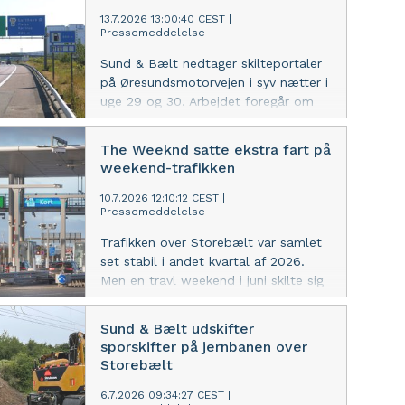
13.7.2026 13:00:40 CEST
|
Pressemeddelelse
Sund & Bælt nedtager skilteportaler
på Øresundsmotorvejen i syv nætter i
uge 29 og 30. Arbejdet foregår om
natten for at begrænse generne, men
trafikanter skal forvente kortvarige
The Weeknd satte ekstra fart på
spærringer og risiko for kø, mens
weekend-trafikken
skiltene tages ned.
10.7.2026 12:10:12 CEST
|
Pressemeddelelse
Trafikken over Storebælt var samlet
set stabil i andet kvartal af 2026.
Men en travl weekend i juni skilte sig
ud, da både The Weeknd i Parken og
Heartland Festival på Fyn sendte
Sund & Bælt udskifter
flere biler over broen.
sporskifter på jernbanen over
Storebælt
6.7.2026 09:34:27 CEST
|