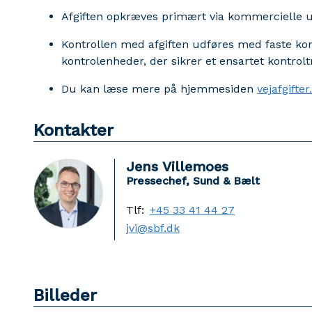
Afgiften opkræves primært via kommercielle ud
Kontrollen med afgiften udføres med faste ko
kontrolenheder, der sikrer et ensartet kontrolt
Du kan læse mere på hjemmesiden
vejafgifter
Kontakter
Jens Villemoes
Pressechef, Sund & Bælt
Tlf:
+45 33 41 44 27
jvi@sbf.dk
Billeder