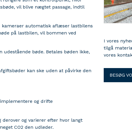
bøde, vil blive nægtet passage, indtil
ts kameraer automatisk aflæser lastbilens
bøde på lastbilen, vil bommen ved
I vores nyh
tilgå materi
en udestående bøde. Betales bøden ikke,
vores kontak
jafgiftsbøder kan ske uden at påvirke den
BESØG V
 implementere og drifte
og derover og varierer efter hvor langt
r meget CO2 den udleder.