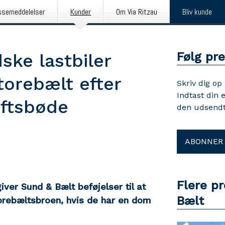
ssemeddelelser
Kunder
Om Via Ritzau
Bliv kunde
Følg pr
dske lastbiler
orebælt efter
Skriv dig op
Indtast din 
iftsbøde
den udsendt
ABONNER
Flere p
giver Sund & Bælt beføjelser til at
Bælt
orebæltsbroen, hvis de har en dom