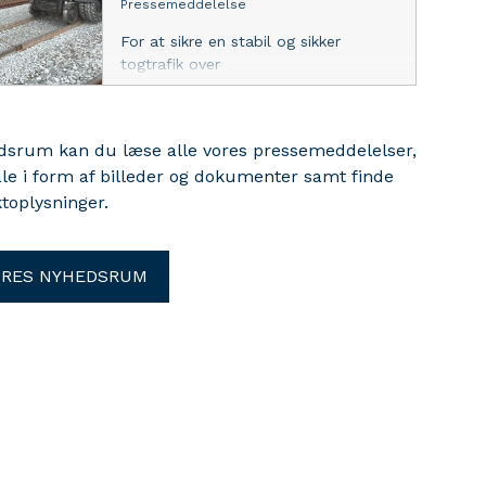
Pressemeddelelse
For at sikre en stabil og sikker
togtrafik over
Storebælt opgraderer Sund & Bælt i
juli jernbanen mellem Korsør og
Nyborg. Arbejdet omfatter udskiftning
edsrum kan du læse alle vores pressemeddelelser,
af otte sporskifter og betyder, at
ale i form af billeder og dokumenter samt finde
togtrafikken over Storebælt bliver
toplysninger.
erstattet af togbusser, mens arbejdet
står på.
ORES NYHEDSRUM