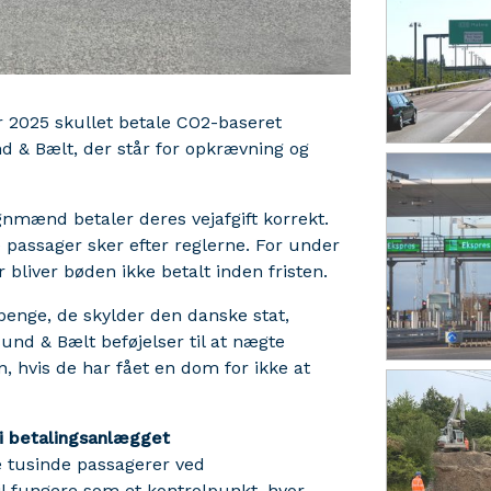
ar 2025 skullet betale CO2-baseret
und & Bælt, der står for opkrævning og
nmænd betaler deres vejafgift korrekt.
de passager sker efter reglerne. For under
bliver bøden ikke betalt inden fristen.
enge, de skylder den danske stat,
Sund & Bælt beføjelser til at nægte
, hvis de har fået en dom for ikke at
i betalingsanlægget
 tusinde passagerer ved
l fungere som et kontrolpunkt, hvor