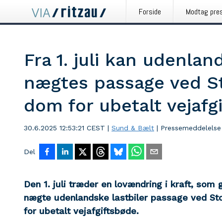
Forside
Modtag pre
Fra 1. juli kan udenlan
nægtes passage ved St
dom for ubetalt vejafg
30.6.2025 12:53:21 CEST
|
Sund & Bælt
|
Pressemeddelelse
Del
Den 1. juli træder en lovændring i kraft, som 
nægte udenlandske lastbiler passage ved St
for ubetalt vejafgiftsbøde.