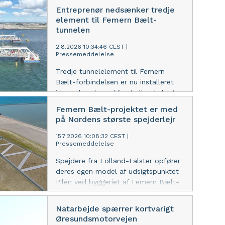
Entreprenør nedsænker tredje
element til Femern Bælt-
tunnelen
2.8.2026 10:34:46 CEST
|
Pressemeddelelse
Tredje tunnelelement til Femern
Bælt-forbindelsen er nu installeret
i tunnelrenden ud for Lollands kyst.
Femern Bælt-projektet er med
på Nordens største spejderlejr
15.7.2026 10:08:32 CEST
|
Pressemeddelelse
Spejdere fra Lolland-Falster opfører
deres egen model af udsigtspunktet
Pilen ved byggeriet af Femern Bælt-
tunnelen, når Spejdernes Lejr samler
over 33.000 deltagere fra hele
Natarbejde spærrer kortvarigt
Norden i Hedeland fra 18. til 26. juli.
Øresundsmotorvejen