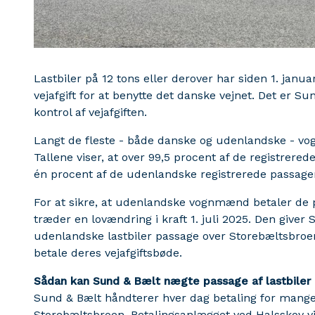
Lastbiler på 12 tons eller derover har siden 1. janu
vejafgift for at benytte det danske vejnet. Det er S
kontrol af vejafgiften.
Langt de fleste - både danske og udenlandske - vog
Tallene viser, at over 99,5 procent af de registrere
én procent af de udenlandske registrerede passager 
For at sikre, at udenlandske vognmænd betaler de p
træder en lovændring i kraft 1. juli 2025. Den giver 
udenlandske lastbiler passage over Storebæltsbroen
betale deres vejafgiftsbøde.
Sådan kan Sund & Bælt nægte passage af lastbiler 
Sund & Bælt håndterer hver dag betaling for mange
Storebæltsbroen. Betalingsanlægget ved Halsskov vi