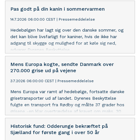
Pas godt på din kanin i sommervarmen
14.7.2026 06:00:00 CEST
|
Pressemeddelelse
Hedebølgen har lagt sig over den danske sommer, og
det kan blive livsfarligt for kaniner, hvis de ikke har
adgang til skygge og mulighed for at køle sig ned,
advarer Dyrenes Beskyttelse.
Mens Europa kogte, sendte Danmark over
270.000 grise ud på vejene
3.7.2026 06:00:00 CEST
|
Pressemeddelelse
Mens Europa var ramt af hedebølge, fortsatte danske
grisetransporter ud af landet. Dyrenes Beskyttelse
fulgte en transport fra Rødby og målte 37 grader hos
grisene -en klar overtrædelse af kravet om maks. 30
grader. Nu opfordrer organisationen til at de danske
myndigheder ændrer deres godkendelsespraksis og reelt
Historisk fund: Odderunge bekræftet på
håndhæver EU’s minimumskrav for dyretransporter.
Sjælland for første gang i over 50 år