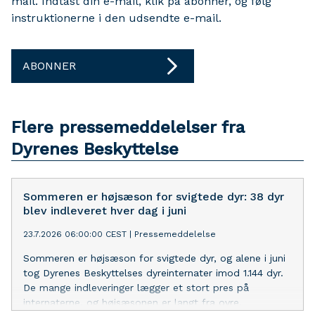
mail. Indtast din e-mail, klik på abonner, og følg
instruktionerne i den udsendte e-mail.
ABONNER
Flere pressemeddelelser fra
Dyrenes Beskyttelse
Sommeren er højsæson for svigtede dyr: 38 dyr
blev indleveret hver dag i juni
23.7.2026 06:00:00 CEST
|
Pressemeddelelse
Sommeren er højsæson for svigtede dyr, og alene i juni
tog Dyrenes Beskyttelses dyreinternater imod 1.144 dyr.
De mange indleveringer lægger et stort pres på
internaterne, og højsæsonen er langt fra ovre.