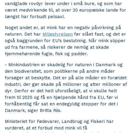
vandglade rovdyr lever under i små bure, og som har
været medvirkende til, at over 20 europæiske lande for
længst har forbudt pelsavl.
Noget andet er, at mink har en negativ påvirkning på
naturen. Det har
Miljøstyrelsen
før slået fast, og det er
også baggrunden for EU’s beslutning. Når mink slipper
ud fra farmene, så risikerer de nemlig at skade
hjemmehørende fugle, fisk og padder.
- Minkindustrien er skadelig for naturen i Danmark og
den biodiversitet, som politikerne på andre måder
forsøger at beskytte. Det er på alle måder en forældet
industri, der gør skade på millioner og atter millioner af
dyr. Derfor er det helt uforståeligt, at vi skulle helt
frem til 2025 og få en hjælpende hånd fra EU, før vi
forhåbentlig får sat en endegyldig stopper for det i
Danmark, siger Britta Riis.
Ministeriet for Fødevarer, Landbrug og Fiskeri har
vurderet, at et forbud mod mink vil få