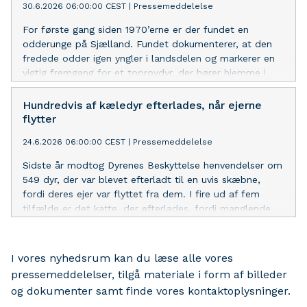
30.6.2026 06:00:00 CEST
|
Pressemeddelelse
For første gang siden 1970’erne er der fundet en
odderunge på Sjælland. Fundet dokumenterer, at den
fredede odder igen yngler i landsdelen og markerer en
vigtig fremgang for et toprovdyr, der hører hjemme i
den danske natur.
Hundredvis af kæledyr efterlades, når ejerne
flytter
24.6.2026 06:00:00 CEST
|
Pressemeddelelse
Sidste år modtog Dyrenes Beskyttelse henvendelser om
549 dyr, der var blevet efterladt til en uvis skæbne,
fordi deres ejer var flyttet fra dem. I fire ud af fem
tilfælde er det katte, der efterlades, fordi manglende
regler om mærkning har gjort det umuligt at spore
ejeren.
I vores nyhedsrum kan du læse alle vores
pressemeddelelser, tilgå materiale i form af billeder
og dokumenter samt finde vores kontaktoplysninger.