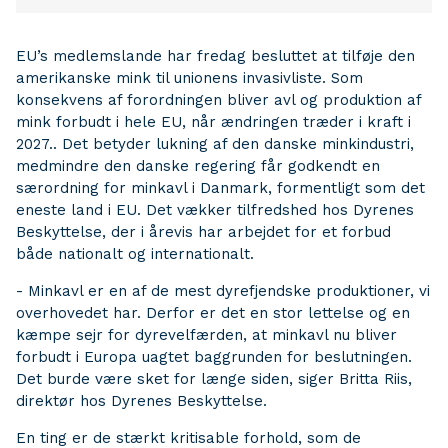
EU’s medlemslande har fredag besluttet at tilføje den
amerikanske mink til unionens invasivliste. Som
konsekvens af forordningen bliver avl og produktion af
mink forbudt i hele EU, når ændringen træder i kraft i
2027.. Det betyder lukning af den danske minkindustri,
medmindre den danske regering får godkendt en
særordning for minkavl i Danmark, formentligt som det
eneste land i EU. Det vækker tilfredshed hos Dyrenes
Beskyttelse, der i årevis har arbejdet for et forbud
både nationalt og internationalt.
- Minkavl er en af de mest dyrefjendske produktioner, vi
overhovedet har. Derfor er det en stor lettelse og en
kæmpe sejr for dyrevelfærden, at minkavl nu bliver
forbudt i Europa uagtet baggrunden for beslutningen.
Det burde være sket for længe siden, siger Britta Riis,
direktør hos Dyrenes Beskyttelse.
En ting er de stærkt kritisable forhold, som de