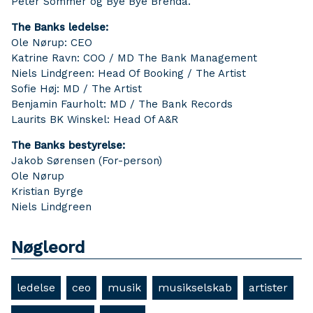
Peter Sommer og Bye Bye Brenda.
The Banks ledelse:
Ole Nørup: CEO
Katrine Ravn: COO / MD The Bank Management
Niels Lindgreen: Head Of Booking / The Artist
Sofie Høj: MD / The Artist
Benjamin Faurholt: MD / The Bank Records
Laurits BK Winskel: Head Of A&R
The Banks bestyrelse:
Jakob Sørensen (For-person)
Ole Nørup
Kristian Byrge
Niels Lindgreen
Nøgleord
ledelse
ceo
musik
musikselskab
artister