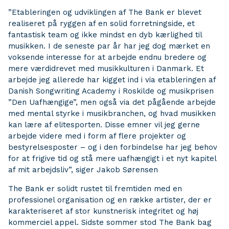
”Etableringen og udviklingen af The Bank er blevet
realiseret på ryggen af en solid forretningside, et
fantastisk team og ikke mindst en dyb kærlighed til
musikken. I de seneste par år har jeg dog mærket en
voksende interesse for at arbejde endnu bredere og
mere værdidrevet med musikkulturen i Danmark. Et
arbejde jeg allerede har kigget ind i via etableringen af
Danish Songwriting Academy i Roskilde og musikprisen
”Den Uafhængige”, men også via det pågående arbejde
med mental styrke i musikbranchen, og hvad musikken
kan lære af elitesporten. Disse emner vil jeg gerne
arbejde videre med i form af flere projekter og
bestyrelsesposter – og i den forbindelse har jeg behov
for at frigive tid og stå mere uafhængigt i et nyt kapitel
af mit arbejdsliv”, siger Jakob Sørensen
The Bank er solidt rustet til fremtiden med en
professionel organisation og en række artister, der er
karakteriseret af stor kunstnerisk integritet og høj
kommerciel appel. Sidste sommer stod The Bank bag