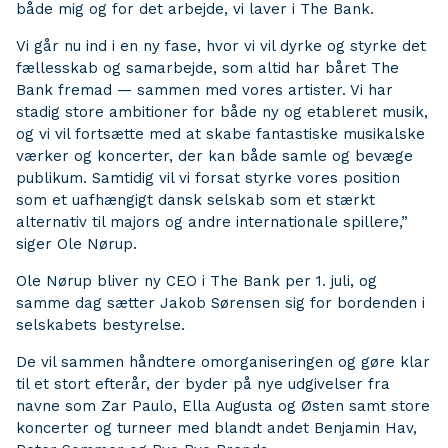
både mig og for det arbejde, vi laver i The Bank.
Vi går nu ind i en ny fase, hvor vi vil dyrke og styrke det
fællesskab og samarbejde, som altid har båret The
Bank fremad — sammen med vores artister. Vi har
stadig store ambitioner for både ny og etableret musik,
og vi vil fortsætte med at skabe fantastiske musikalske
værker og koncerter, der kan både samle og bevæge
publikum. Samtidig vil vi forsat styrke vores position
som et uafhængigt dansk selskab som et stærkt
alternativ til majors og andre internationale spillere,”
siger Ole Nørup.
Ole Nørup bliver ny CEO i The Bank per 1. juli, og
samme dag sætter Jakob Sørensen sig for bordenden i
selskabets bestyrelse.
De vil sammen håndtere omorganiseringen og gøre klar
til et stort efterår, der byder på nye udgivelser fra
navne som Zar Paulo, Ella Augusta og Østen samt store
koncerter og turneer med blandt andet Benjamin Hav,