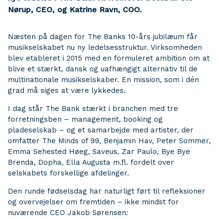
Nørup, CEO, og Katrine Ravn, COO.
Næsten på dagen for The Banks 10-års jubilæum får
musikselskabet nu ny ledelsesstruktur. Virksomheden
blev etableret i 2015 med en formuleret ambition om at
blive et stærkt, dansk og uafhængigt alternativ til de
multinationale musikselskaber. En mission, som i dén
grad må siges at være lykkedes.
I dag står The Bank stærkt i branchen med tre
forretningsben – management, booking og
pladeselskab – og et samarbejde med artister, der
omfatter The Minds of 99, Benjamin Hav, Peter Sommer,
Emma Sehested Høeg, Saveus, Zar Paulo, Bye Bye
Brenda, Dopha, Ella Augusta m.fl. fordelt over
selskabets forskellige afdelinger.
Den runde fødselsdag har naturligt ført til refleksioner
og overvejelser om fremtiden – ikke mindst for
nuværende CEO Jakob Sørensen: