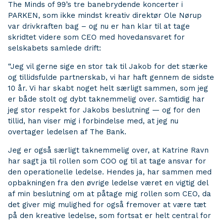
The Minds of 99’s tre banebrydende koncerter i
PARKEN, som ikke mindst kreativ direktør Ole Nørup
var drivkraften bag – og nu er han klar til at tage
skridtet videre som CEO med hovedansvaret for
selskabets samlede drift:
“Jeg vil gerne sige en stor tak til Jakob for det stærke
og tillidsfulde partnerskab, vi har haft gennem de sidste
10 år. Vi har skabt noget helt særligt sammen, som jeg
er både stolt og dybt taknemmelig over. Samtidig har
jeg stor respekt for Jakobs beslutning — og for den
tillid, han viser mig i forbindelse med, at jeg nu
overtager ledelsen af The Bank.
Jeg er også særligt taknemmelig over, at Katrine Ravn
har sagt ja til rollen som COO og til at tage ansvar for
den operationelle ledelse. Hendes ja, har sammen med
opbakningen fra den øvrige ledelse været en vigtig del
af min beslutning om at påtage mig rollen som CEO, da
det giver mig mulighed for også fremover at være tæt
på den kreative ledelse, som fortsat er helt central for