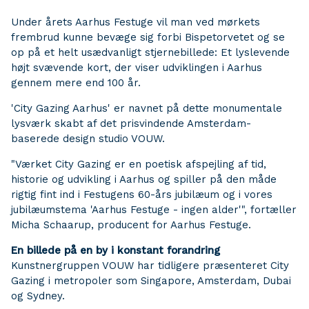
Under årets Aarhus Festuge vil man ved mørkets
frembrud kunne bevæge sig forbi Bispetorvetet og se
op på et helt usædvanligt stjernebillede: Et lyslevende
højt svævende kort, der viser udviklingen i Aarhus
gennem mere end 100 år.
'City Gazing Aarhus' er navnet på dette monumentale
lysværk skabt af det prisvindende Amsterdam-
baserede design studio VOUW.
"Værket City Gazing er en poetisk afspejling af tid,
historie og udvikling i Aarhus og spiller på den måde
rigtig fint ind i Festugens 60-års jubilæum og i vores
jubilæumstema 'Aarhus Festuge - ingen alder'", fortæller
Micha Schaarup, producent for Aarhus Festuge.
En billede på en by i konstant forandring
Kunstnergruppen VOUW har tidligere præsenteret City
Gazing i metropoler som Singapore, Amsterdam, Dubai
og Sydney.