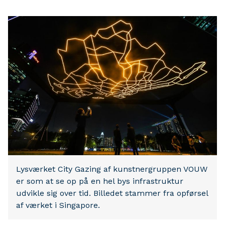
Lysværket City Gazing af kunstnergruppen VOUW
er som at se op på en hel bys infrastruktur
udvikle sig over tid. Billedet stammer fra opførsel
af værket i Singapore.