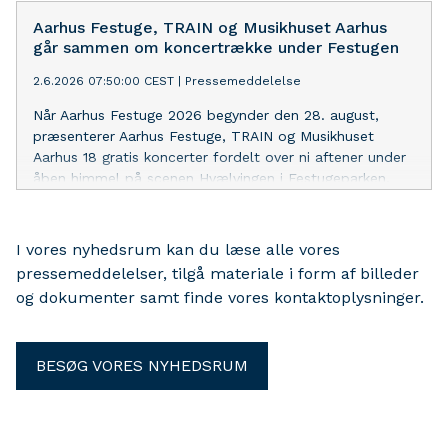
artister inden for komik, magi og akrobatik indtager
scenen i Hermans.
Aarhus Festuge, TRAIN og Musikhuset Aarhus
går sammen om koncertrække under Festugen
2.6.2026 07:50:00 CEST
|
Pressemeddelelse
Når Aarhus Festuge 2026 begynder den 28. august,
præsenterer Aarhus Festuge, TRAIN og Musikhuset
Aarhus 18 gratis koncerter fordelt over ni aftener under
åben himmel på scenen Hvælvingen i Festugeparken.
I vores nyhedsrum kan du læse alle vores
pressemeddelelser, tilgå materiale i form af billeder
og dokumenter samt finde vores kontaktoplysninger.
BESØG VORES NYHEDSRUM