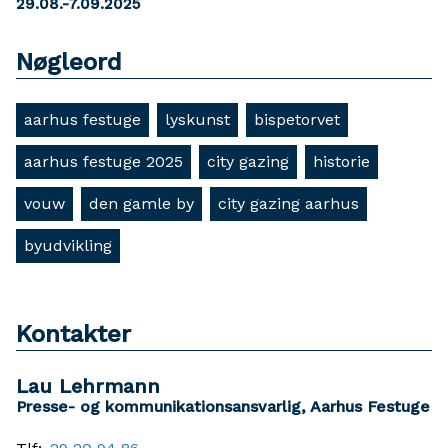
29.08.-7.09.2025
Nøgleord
aarhus festuge
lyskunst
bispetorvet
aarhus festuge 2025
city gazing
historie
vouw
den gamle by
city gazing aarhus
byudvikling
Kontakter
Lau Lehrmann
Presse- og kommunikationsansvarlig, Aarhus Festuge