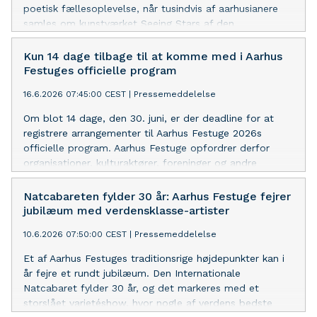
poetisk fællesoplevelse, når tusindvis af aarhusianere
samles om kunstværket Seeing Stars af den
internationalt anerkendte hollandske kunstner Daan
Roosegaarde.
Kun 14 dage tilbage til at komme med i Aarhus
Festuges officielle program
16.6.2026 07:45:00 CEST
|
Pressemeddelelse
Om blot 14 dage, den 30. juni, er der deadline for at
registrere arrangementer til Aarhus Festuge 2026s
officielle program. Aarhus Festuge opfordrer derfor
organisationer, kulturaktører, foreninger og andre
arrangører til at komme med i årets program.
Natcabareten fylder 30 år: Aarhus Festuge fejrer
jubilæum med verdensklasse-artister
10.6.2026 07:50:00 CEST
|
Pressemeddelelse
Et af Aarhus Festuges traditionsrige højdepunkter kan i
år fejre et rundt jubilæum. Den Internationale
Natcabaret fylder 30 år, og det markeres med et
storslået varietéshow, hvor nogle af verdens bedste