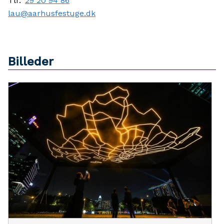
Tlf:
29 20 94 86
lau@aarhusfestuge.dk
Billeder