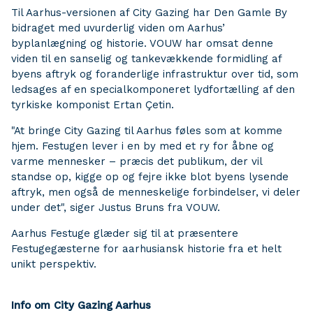
Til Aarhus-versionen af City Gazing har Den Gamle By
bidraget med uvurderlig viden om Aarhus’
byplanlægning og historie. VOUW har omsat denne
viden til en sanselig og tankevækkende formidling af
byens aftryk og foranderlige infrastruktur over tid, som
ledsages af en specialkomponeret lydfortælling af den
tyrkiske komponist Ertan Çetin.
"At bringe City Gazing til Aarhus føles som at komme
hjem. Festugen lever i en by med et ry for åbne og
varme mennesker – præcis det publikum, der vil
standse op, kigge op og fejre ikke blot byens lysende
aftryk, men også de menneskelige forbindelser, vi deler
under det", siger Justus Bruns fra VOUW.
Aarhus Festuge glæder sig til at præsentere
Festugegæsterne for aarhusiansk historie fra et helt
unikt perspektiv.
Info om City Gazing Aarhus