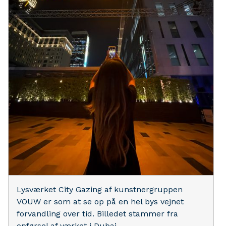
Lysværket City Gazing af kunstnergruppen
VOUW er som at se op på en hel bys vejnet
forvandling over tid. Billedet stammer fra
opførsel af værket i Dubai.