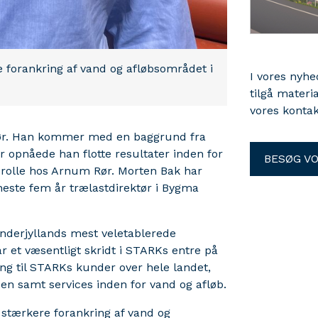
 forankring af vand og afløbsområdet i
I vores nyh
tilgå materi
vores kontak
 Rør. Han kommer med en baggrund fra
r opnåede han flotte resultater inden for
BESØG V
e rolle hos Arnum Rør. Morten Bak har
este fem år trælastdirektør i Bygma
nderjyllands mest veletablerede
ar et væsentligt skridt i STARKs entre på
ng til STARKs kunder over hele landet,
den samt services inden for vand og afløb.
 stærkere forankring af vand og