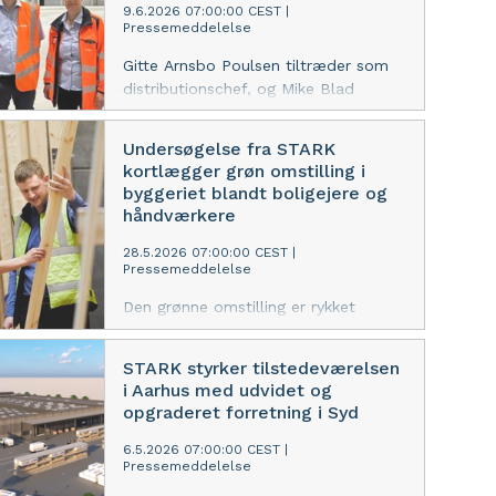
er præcertificeret til DGNB Guld.
9.6.2026 07:00:00 CEST
|
Pressemeddelelse
Gitte Arnsbo Poulsen tiltræder som
distributionschef, og Mike Blad
Frigast-Schou bliver ny lagerchef, når
STARK åbner dørene til et nationalt
Undersøgelse fra STARK
distributionscenter, som skal
kortlægger grøn omstilling i
sikre en friktionsfri leveringsoplevelse
byggeriet blandt boligejere og
til landets håndværkere.
håndværkere
28.5.2026 07:00:00 CEST
|
Pressemeddelelse
Den grønne omstilling er rykket
tættere på byggeprojekterne rundt
omkring i landet. Det viser STARKs
STARK styrker tilstedeværelsen
undersøgelse KlimaPuls 2025/2026,
i Aarhus med udvidet og
hvor både boligejere og håndværkere
opgraderet forretning i Syd
forholder sig til klimaaftryk i
byggematerialer og løsninger.
6.5.2026 07:00:00 CEST
|
Pressemeddelelse