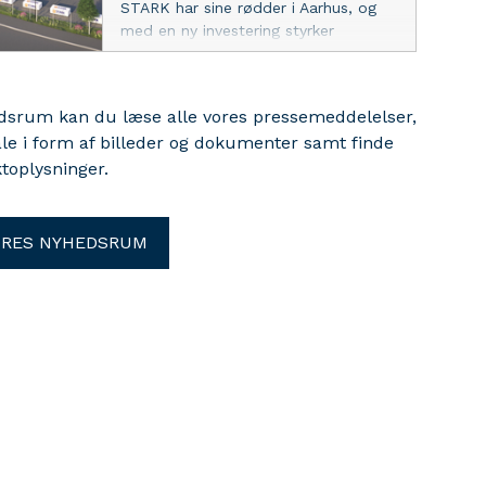
STARK har sine rødder i Aarhus, og
med en ny investering styrker
virksomheden nu sin tilstedeværelse i
byen, 130 år efter grundlæggelsen. En
gennemgribende ombygning og
edsrum kan du læse alle vores pressemeddelelser,
udvidelse af forretningen i Viby skal
ale i form af billeder og dokumenter samt finde
skabe en ny, moderne forretning i
toplysninger.
Aarhus Syd til glæde for byens
håndværkere.
ORES NYHEDSRUM