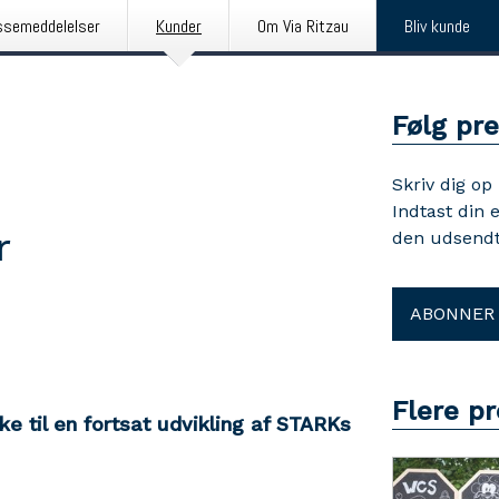
ssemeddelelser
Kunder
Om Via Ritzau
Bliv kunde
Følg pr
Skriv dig op
Indtast din 
r
den udsendt
ABONNER
Flere p
ke til en fortsat udvikling af STARKs