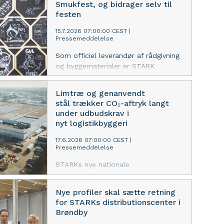
Smukfest, og bidrager selv til
festen
15.7.2026 07:00:00 CEST
|
Pressemeddelelse
Som officiel leverandør af rådgivning
og byggematerialer er STARK
allerede nu med til at gøre klar til
Danmarks smukkeste festival - lige
Limtræ og genanvendt
fra håndværksmæssige løsninger til
stål trækker CO₂-aftryk langt
hyldesten af de frivillige, der bygger
under udbudskrav i
festen op i Skanderborgs bøgeskov.
nyt logistikbyggeri
17.6.2026 07:00:00 CEST
|
Pressemeddelelse
STARKs nye nationale
distributionscenter i Brøndby bygges
med et CO₂-aftryk på kun 5,8 kg pr.
Nye profiler skal sætte retning
m². Limtræ, genanvendt stål og
for STARKs distributionscenter i
sedumtag bidrager til at reducerer
Brøndby
bygningens klimapåvirkning. Byggeriet