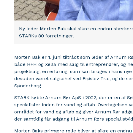
Ny leder Morten Bak skal sikre en endnu stærkere
STARKs 80 forretninger.
Morten Bak er 1. juni tiltrådt som leder af Arnum
både H+H og Xella med salg til entreprenører, og he
projektsalg, en erfaring, som kan bruges i hans ny
desuden været salgschef ved Frøslev Træ, og de sen
Sønderborg.
STARK købte Arnum Rør ApS i 2022, der er en af Sø
specialister inden for vand og afløb. Overtagelsen v
området for vand og afløb og giver Arnum Rør adga
der samtidig får adgang til Arnum Rørs specialistvi
Morten Baks primære rolle bliver at sikre en endnu