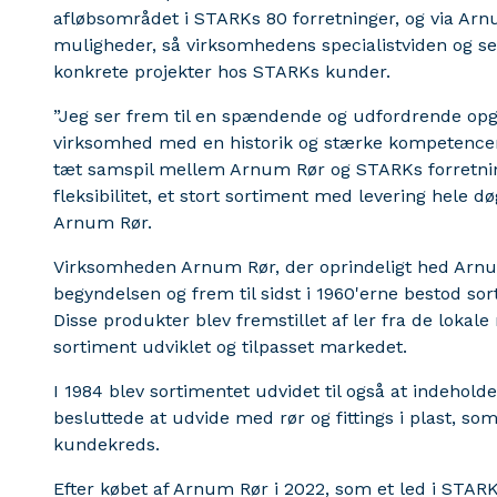
afløbsområdet i STARKs 80 forretninger, og via Arn
muligheder, så virksomhedens specialistviden og serv
konkrete projekter hos STARKs kunder.
”Jeg ser frem til en spændende og udfordrende op
virksomhed med en historik og stærke kompetencer i
tæt samspil mellem Arnum Rør og STARKs forretning
fleksibilitet, et stort sortiment med levering hele d
Arnum Rør.
Virksomheden Arnum Rør, der oprindeligt hed Arnum
begyndelsen og frem til sidst i 1960'erne bestod so
Disse produkter blev fremstillet af ler fra de lokale
sortiment udviklet og tilpasset markedet.
I 1984 blev sortimentet udvidet til også at indehol
besluttede at udvide med rør og fittings i plast, s
kundekreds.
Efter købet af Arnum Rør i 2022, som et led i STAR