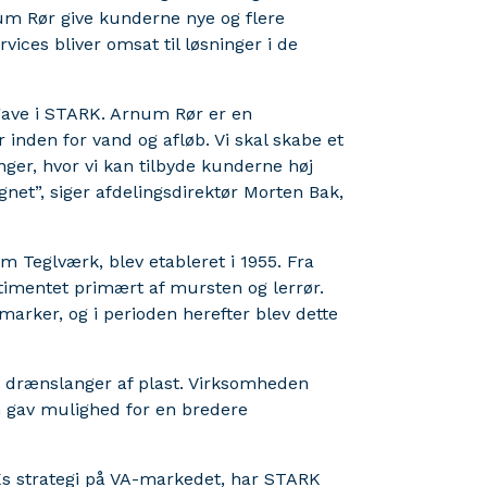
um Rør give kunderne nye og flere
ices bliver omsat til løsninger i de
gave i STARK. Arnum Rør er en
nden for vand og afløb. Vi skal skabe et
er, hvor vi kan tilbyde kunderne høj
øgnet”, siger afdelingsdirektør Morten Bak,
 Teglværk, blev etableret i 1955. Fra
rtimentet primært af mursten og lerrør.
 marker, og i perioden herefter blev dette
de drænslanger af plast. Virksomheden
om gav mulighed for en bredere
Ks strategi på VA-markedet, har STARK