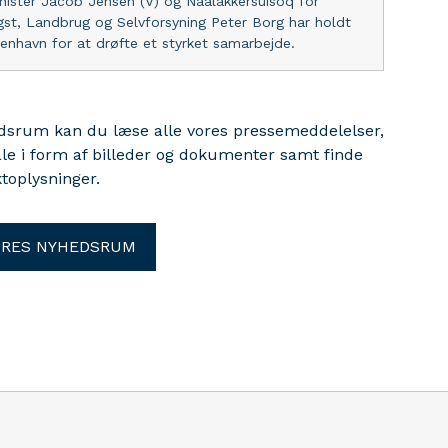
ister Jacob Jensen (V) og Naalakkersuisoq for
ngst, Landbrug og Selvforsyning Peter Borg har holdt
nhavn for at drøfte et styrket samarbejde.
edsrum kan du læse alle vores pressemeddelelser,
ale i form af billeder og dokumenter samt finde
toplysninger.
ORES NYHEDSRUM