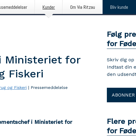
ssemeddelelser
Kunder
Om Via Ritzau
Bliv kunde
Følg pre
for Føde
Ministeriet for
Skriv dig op
Indtast din 
 Fiskeri
den udsendt
rug og Fiskeri
|
Pressemeddelelse
ABONNER
Flere pr
entschef i Ministeriet for
for Føde