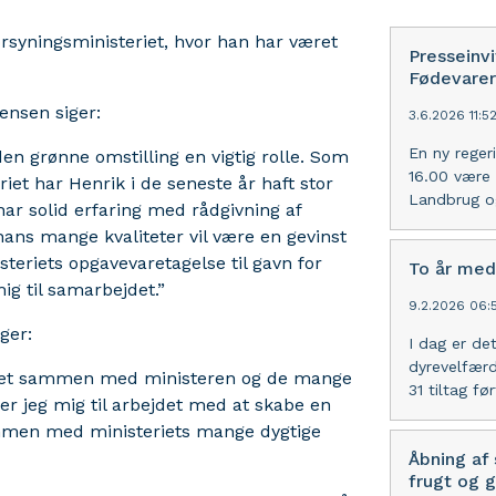
rsyningsministeriet, hvor han har været
Presseinvi
Fødevarer
ensen siger:
3.6.2026 11:5
En ny regeri
den grønne omstilling en vigtig rolle. Som
16.00 være 
iet har Henrik i de seneste år haft stor
Landbrug og
ar solid erfaring med rådgivning af
t hans mange kvaliteter vil være en gevinst
steriets opgavevaretagelse til gavn for
To år med
g til samarbejdet.”
9.2.2026 06:
ger:
I dag er de
dyrevelfærd
jde tæt sammen med ministeren og de mange
31 tiltag fø
r jeg mig til arbejdet med at skabe en
mmen med ministeriets mange dygtige
Åbning af 
frugt og g