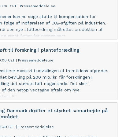
30:00 CET
|
Pressemeddelelse
nerier kan nu søge støtte til kompensation for
m følge af indførelsen af CO₂-afgiften på industrien.
ordi den nye støtteordning målrettet produktion af
 og grønt åbner for ansøgninger.
løft til forskning i planteforædling
00:00 CET
|
Pressemeddelelse
esterer massivt i udviklingen af fremtidens afgrøder.
et bevilling på 200 mio. kr. får forskningen i
ling det største løft nogensinde. Det sker i
e af den netop vedtagne aftale om nye
ker i EU.
og Danmark drøfter et styrket samarbejde på
området
09:49 CET
|
Pressemeddelelse