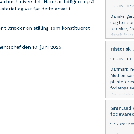
arhus Universitet. Han har tidligere også
6.2.2026 07:
steriet og var før dette ansat i
Danske gart
udgifter so
 tiltræder en stilling som konstitueret
Det sker, f
dansk frugt
entschef den 10. juni 2025.
Historisk 
19.1.2026 11:
Danmark inv
Med en saml
planteforæd
forlængels
genomteknik
Grønland 
fødevare
15.1.2026 12: