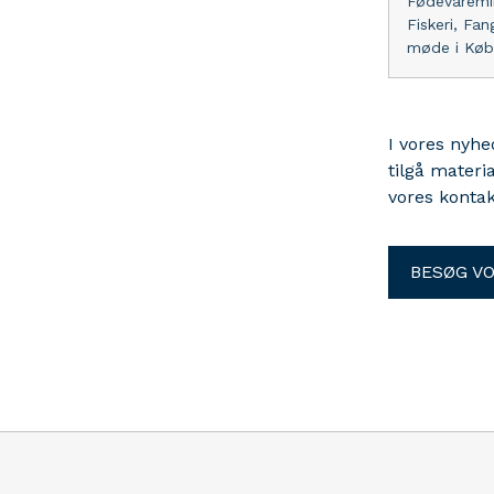
Fødevaremin
Fiskeri, Fa
møde i Købe
I vores nyh
tilgå materi
vores kontak
BESØG V