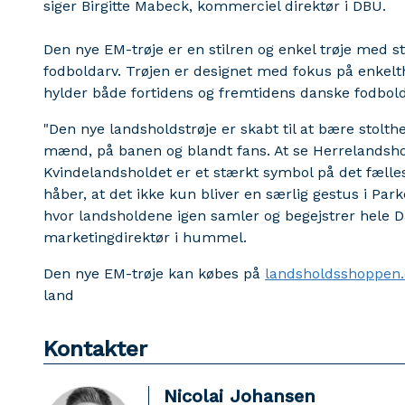
siger Birgitte Mabeck, kommerciel direktør i DBU.
Den nye EM-trøje er en stilren og enkel trøje med s
fodboldarv. Trøjen er designet med fokus på enkelth
hylder både fortidens og fremtidens danske fodbold
"Den nye landsholdstrøje er skabt til at bære stolt
mænd, på banen og blandt fans. At se Herrelandshol
Kvindelandsholdet er et stærkt symbol på det fælle
håber, at det ikke kun bliver en særlig gestus i Pa
hvor landsholdene igen samler og begejstrer hele 
marketingdirektør i hummel.
Den nye EM-trøje kan købes på
landsholdsshoppen
land
Kontakter
Nicolai Johansen