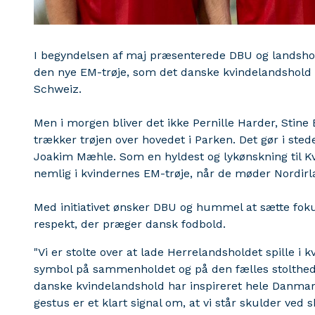
I begyndelsen af maj præsenterede DBU og landsh
den nye EM-trøje, som det danske kvindelandshold
Schweiz.
Men i morgen bliver det ikke Pernille Harder, Stine 
trækker trøjen over hovedet i Parken. Det gør i st
Joakim Mæhle. Som en hyldest og lykønskning til Kv
nemlig i kvindernes EM-trøje, når de møder Nordi
Med initiativet ønsker DBU og hummel at sætte fok
respekt, der præger dansk fodbold.
"Vi er stolte over at lade Herrelandsholdet spille i 
symbol på sammenholdet og på den fælles stolthed, 
danske kvindelandshold har inspireret hele Danma
gestus er et klart signal om, at vi står skulder ved 