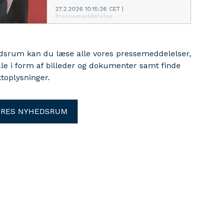
27.2.2026 10:15:26 CET
|
Pressemeddelelse
Support Greenland is joining forces
with Danish brand hummel to launch
edsrum kan du læse alle vores pressemeddelelser,
a series of official t-shirts. Behind
ale i form af billeder og dokumenter samt finde
the Support Greenland initiative is
Uagut, the National Organization of
toplysninger.
Greenlanders in Denmark in a
partnership with Amnesty
International Denmark and ActionAid
ORES NYHEDSRUM
Denmark. The initiative is built on a
clear message: the right to determine
Greenland’s future belongs to the
Greenlandic people.