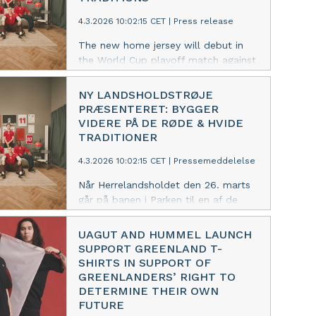
4.3.2026 10:02:15 CET
|
Press release
The new home jersey will debut in
the World Cup playoff match against
North Macedonia and will be worn
over the next two years.
NY LANDSHOLDSTRØJE
PRÆSENTERET: BYGGER
VIDERE PÅ DE RØDE & HVIDE
TRADITIONER
4.3.2026 10:02:15 CET
|
Pressemeddelelse
Når Herrelandsholdet den 26. marts
går på banen i Parken til en af de
vigtigste kampe i mange år, bliver det
iført en ny landsholdstrøje.
UAGUT AND HUMMEL LAUNCH
SUPPORT GREENLAND T-
SHIRTS IN SUPPORT OF
GREENLANDERS’ RIGHT TO
DETERMINE THEIR OWN
FUTURE