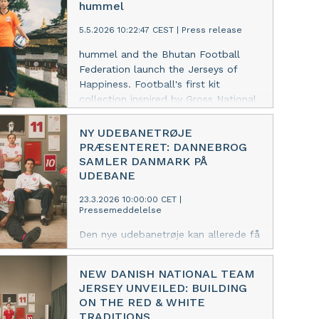
hummel
5.5.2026 10:22:47 CEST
|
Press release
hummel and the Bhutan Football
Federation launch the Jerseys of
Happiness. Football's first kit
collection inspired by Gross National
Happiness
NY UDEBANETRØJE
PRÆSENTERET: DANNEBROG
SAMLER DANMARK PÅ
UDEBANE
23.3.2026 10:00:00 CET
|
Pressemeddelelse
Den nye udebanetrøje kan allerede få
debut d. 31. marts mod enten Irland
eller Tjekkiet og skal bæres af
NEW DANISH NATIONAL TEAM
Herrelandsholdet de kommende to
JERSEY UNVEILED: BUILDING
år.
ON THE RED & WHITE
TRADITIONS