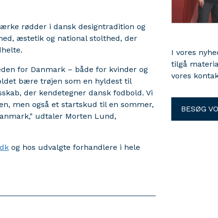
tærke rødder i dansk designtradition og
ed, æstetik og national stolthed, der
helte.
I vores nyh
tilgå materi
heden for Danmark – både for kvinder og
vores kontak
det bære trøjen som en hyldest til
sskab, der kendetegner dansk fodbold. Vi
rken, men også et startskud til en sommer,
BESØG V
Danmark," udtaler Morten Lund,
.dk
og hos udvalgte forhandlere i hele