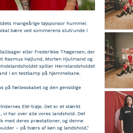
oldets mangeårige tøjsponsor hummel
 skal bære ved sommerens slutrunde i
Ballisager eller Frederikke Thøgersen, der
edet Rasmus Højlund, Morten Hjulmand og
indelandsholdet spiller Herrelandsholdet
rland i en testkamp på hjemmebane.
us på fællesskabet og den gensidige
kvindernes EM-trøje. Det er et stærkt
vi har over alle vores landshold. Det
rk med deres præstationer, og denne
skulder – på tværs af køn og landshold,"