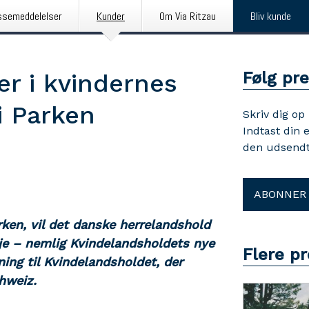
ssemeddelelser
Kunder
Om Via Ritzau
Bliv kunde
Følg pr
er i kvindernes
i Parken
Skriv dig op
Indtast din 
den udsendt
ABONNER
ken, vil det danske herrelandshold
øje – nemlig Kvindelandsholdets nye
Flere p
ning til Kvindelandsholdet, der
hweiz.