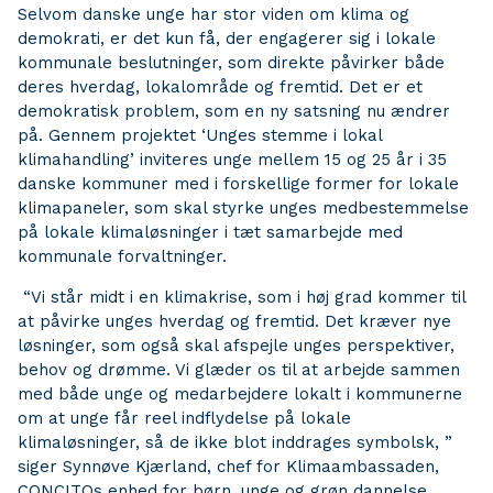
Selvom danske unge har stor viden om klima og
demokrati, er det kun få, der engagerer sig i lokale
kommunale beslutninger, som direkte påvirker både
deres hverdag, lokalområde og fremtid. Det er et
demokratisk problem, som en ny satsning nu ændrer
på. Gennem projektet ‘Unges stemme i lokal
klimahandling’ inviteres unge mellem 15 og 25 år i 35
danske kommuner med i forskellige former for lokale
klimapaneler, som skal styrke unges medbestemmelse
på lokale klimaløsninger i tæt samarbejde med
kommunale forvaltninger.
“Vi står midt i en klimakrise, som i høj grad kommer til
at påvirke unges hverdag og fremtid. Det kræver nye
løsninger, som også skal afspejle unges perspektiver,
behov og drømme. Vi glæder os til at arbejde sammen
med både unge og medarbejdere lokalt i kommunerne
om at unge får reel indflydelse på lokale
klimaløsninger, så de ikke blot inddrages symbolsk, ”
siger Synnøve Kjærland, chef for Klimaambassaden,
CONCITOs enhed for børn, unge og grøn dannelse.