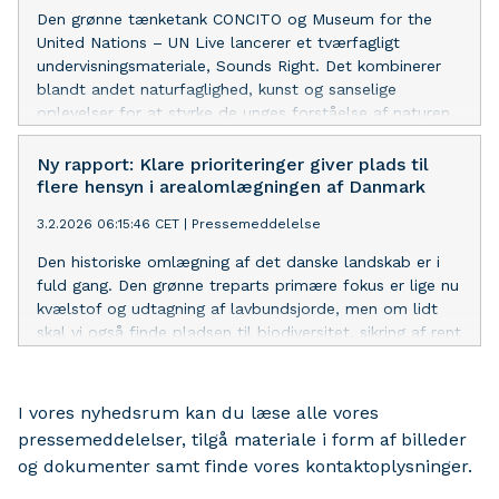
Den grønne tænketank CONCITO og Museum for the
United Nations – UN Live lancerer et tværfagligt
undervisningsmateriale, Sounds Right. Det kombinerer
blandt andet naturfaglighed, kunst og sanselige
oplevelser for at styrke de unges forståelse af naturen
og deres engagement i den grønne omstilling.
Ny rapport: Klare prioriteringer giver plads til
flere hensyn i arealomlægningen af Danmark
3.2.2026 06:15:46 CET
|
Pressemeddelelse
Den historiske omlægning af det danske landskab er i
fuld gang. Den grønne treparts primære fokus er lige nu
kvælstof og udtagning af lavbundsjorde, men om lidt
skal vi også finde pladsen til biodiversitet, sikring af rent
drikkevand og klimarobusthed. En ny rapport fra
CONCITO foreslår et prioriteringssystem, der potentielt
kan nedbringe arealbehovet til omlægningen til det
I vores nyhedsrum kan du læse alle vores
halve, hvis vi tænker samtlige hensyn ind fra start.
pressemeddelelser, tilgå materiale i form af billeder
og dokumenter samt finde vores kontaktoplysninger.