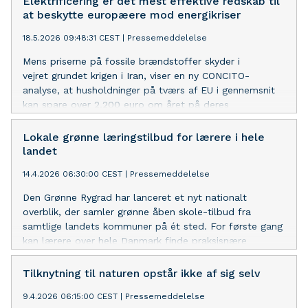
Elektrificering er det mest effektive redskab til
at beskytte europæere mod energikriser
18.5.2026 09:48:31 CEST
|
Pressemeddelelse
Mens priserne på fossile brændstoffer skyder i
vejret grundet krigen i Iran, viser en ny CONCITO-
analyse, at husholdninger på tværs af EU i gennemsnit
kan spare over 2.200 euro om året på deres
energiregninger ved at skifte til varmepumper og elbiler.
Lokale grønne læringstilbud for lærere i hele
landet
14.4.2026 06:30:00 CEST
|
Pressemeddelelse
Den Grønne Rygrad har lanceret et nyt nationalt
overblik, der samler grønne åben skole-tilbud fra
samtlige landets kommuner på ét sted. For første gang
kan lærere over hele Danmark finde praksisnære
undervisningstilbud inden for klima, natur og
bæredygtighed, hvor de kan tage deres elever med ud i
Tilknytning til naturen opstår ikke af sig selv
deres lokalområde.
9.4.2026 06:15:00 CEST
|
Pressemeddelelse