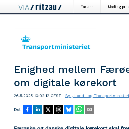
Forside
Modtag pre
Enighed mellem Færø
om digitale kørekort
26.5.2025 10:02:12 CEST
|
By-, Land- og Transportminister
Del
Færøske og danske digitale kørekort skal fr