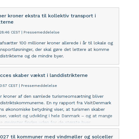
ner kroner ekstra til kollektiv transport i
kterne
:28:46 CEST
|
Pressemeddelelse
fsætter 100 millioner kroner allerede i år til lokale og
ransportløsninger, der skal gøre det lettere at komme
ddistrikterne og de mindre byer.
cces skaber vækst i landdistrikterne
43:57 CEST
|
Pressemeddelelse
er kroner af den samlede turismeomsætning bliver
ddistriktskommunerne. En ny rapport fra VisitDenmark
s økonomiske betydning viser, at turismen skaber
ser, vækst og udvikling i hele Danmark – og at mange
te gevinster findes uden for de største byer.
 2027 til kommuner med vindmøller og solceller