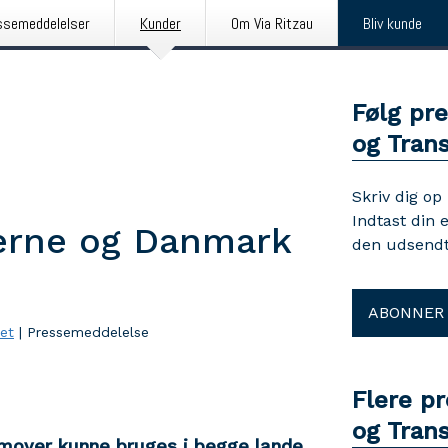
ssemeddelelser
Kunder
Om Via Ritzau
Bliv kunde
Følg pr
og Trans
Skriv dig op
Indtast din 
erne og Danmark
den udsendt
ABONNER
iet
|
Pressemeddelelse
Flere p
og Trans
emover kunne bruges i begge lande.