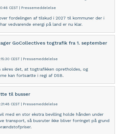
40:46 CEST
|
Pressemeddelelse
over fordelingen af tilskud i 2027 til kommuner der i
 har vedvarende energi på land er nu klar.
ager GoCollectives togtrafik fra 1. september
:15:30 CEST
|
Pressemeddelelse
 sikres det, at togtrafikken opretholdes, og
ne kan fortsætte i regi af DSB.
tte til busser
:21:48 CEST
|
Pressemeddelelse
vil med en stor ekstra bevilling holde hånden under
ve transport, så busruter ikke bliver forringet på grund
brændstofpriser.