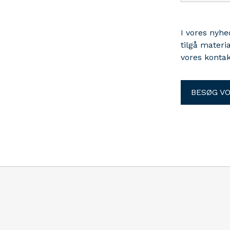
I vores nyh
tilgå materi
vores kontak
BESØG V