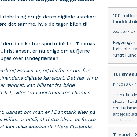
100 millio
Hirtshals og bruge deres digitale kørekort
landdistri
øre det samme, hvis de tager bilen til
23.7.2026 07
Regeringen a
og den danske transportminister, Thomas
fleksible t
Christiansen, er nu enige om at fjerne
rundt i lan
bruges over landegrænsen.
rk og Færøerne, og derfor er det for
Turismesu
hinandens digitale kørekort. Det har vi nu
er ændret, kan bilister fra både
11.7.2026 07:
 frit, siger transportminister Thomas
97 milliard
skabt i lan
om turismen
rt, uanset om man er i Danmark eller på
arbejdsplad
Håbet er også, at dette bliver et første
af de størs
rt kan blive anerkendt i flere EU-lande,
Tilskud i