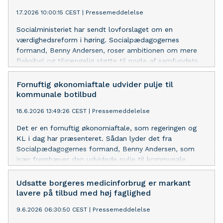
1.7.2026 10:00:15 CEST
|
Pressemeddelelse
Socialministeriet har sendt lovforslaget om en
værdighedsreform i høring. Socialpædagogernes
formand, Benny Andersen, roser ambitionen om mere
fleksibel og tilgængelig støtte til nogle af samfundets
mest udsatte borgere.
Fornuftig økonomiaftale udvider pulje til
kommunale botilbud
18.6.2026 13:49:26 CEST
|
Pressemeddelelse
Det er en fornuftig økonomiaftale, som regeringen og
KL i dag har præsenteret. Sådan lyder det fra
Socialpædagogernes formand, Benny Andersen, som
især fremhæver den udvidede pulje til kommunale
botilbud og en styrket indsats mod snyd og svigt på
private botilbud. Han ærgrer sig dog over, at aftalen
Udsatte borgeres medicinforbrug er markant
ikke adresserer store udfordringer med kvalitet og
lavere på tilbud med høj faglighed
faglighed på socialområdet.
9.6.2026 06:30:50 CEST
|
Pressemeddelelse