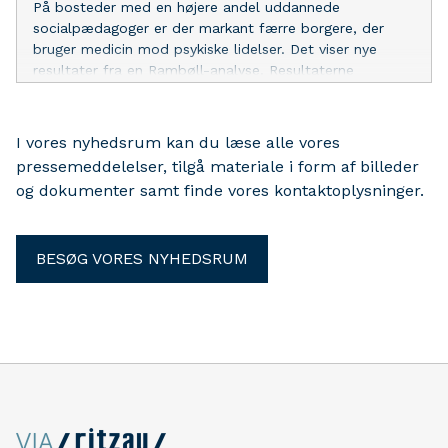
På bosteder med en højere andel uddannede
socialpædagoger er der markant færre borgere, der
bruger medicin mod psykiske lidelser. Det viser nye
resultater fra en Rambøll-analyse. Resultaterne
dokumenterer samtidig en mindre risiko for
arbejdsskader på bosteder med en højere andel
socialpædagoger.
I vores nyhedsrum kan du læse alle vores
pressemeddelelser, tilgå materiale i form af billeder
og dokumenter samt finde vores kontaktoplysninger.
BESØG VORES NYHEDSRUM