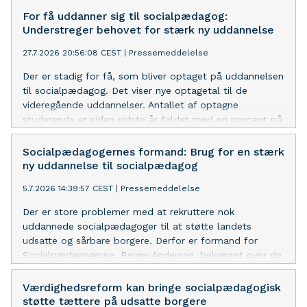
For få uddanner sig til socialpædagog:
Understreger behovet for stærk ny uddannelse
27.7.2026 20:56:08 CEST
|
Pressemeddelelse
Der er stadig for få, som bliver optaget på uddannelsen
til socialpædagog. Det viser nye optagetal til de
videregående uddannelser. Antallet af optagne
studerende er siden sidste år faldet med en procent på
pædagoguddannelsen, hvor en tredjedel af de
studerende uddanner sig til landets socialpædagogiske
Socialpædagogernes formand: Brug for en stærk
arbejdspladser.
ny uddannelse til socialpædagog
5.7.2026 14:39:57 CEST
|
Pressemeddelelse
Der er store problemer med at rekruttere nok
uddannede socialpædagoger til at støtte landets
udsatte og sårbare borgere. Derfor er formand for
Socialpædagogerne, Benny Andersen, bekymret over de
fortsat lave ansøgertal til uddannelsen.
Værdighedsreform kan bringe socialpædagogisk
støtte tættere på udsatte borgere