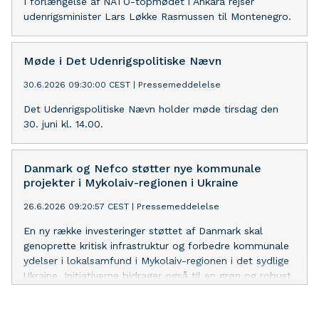
I forlængelse af NATO-topmødet i Ankara rejser
udenrigsminister Lars Løkke Rasmussen til Montenegro.
Møde i Det Udenrigspolitiske Nævn
30.6.2026 09:30:00 CEST
|
Pressemeddelelse
Det Udenrigspolitiske Nævn holder møde tirsdag den
30. juni kl. 14.00.
Danmark og Nefco støtter nye kommunale
projekter i Mykolaiv-regionen i Ukraine
26.6.2026 09:20:57 CEST
|
Pressemeddelelse
En ny række investeringer støttet af Danmark skal
genoprette kritisk infrastruktur og forbedre kommunale
ydelser i lokalsamfund i Mykolaiv-regionen i det sydlige
Ukraine. Initiativerne bidrager også til en grøn og robust
genopbygning af Ukraine.