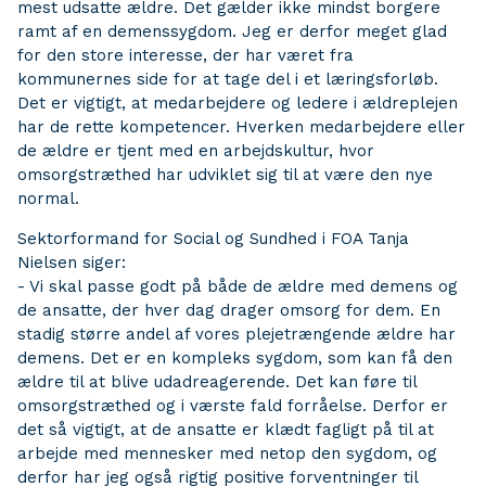
mest udsatte ældre. Det gælder ikke mindst borgere
ramt af en demenssygdom. Jeg er derfor meget glad
for den store interesse, der har været fra
kommunernes side for at tage del i et læringsforløb.
Det er vigtigt, at medarbejdere og ledere i ældreplejen
har de rette kompetencer. Hverken medarbejdere eller
de ældre er tjent med en arbejdskultur, hvor
omsorgstræthed har udviklet sig til at være den nye
normal.
Sektorformand for Social og Sundhed i FOA Tanja
Nielsen siger:
- Vi skal passe godt på både de ældre med demens og
de ansatte, der hver dag drager omsorg for dem. En
stadig større andel af vores plejetrængende ældre har
demens. Det er en kompleks sygdom, som kan få den
ældre til at blive udadreagerende. Det kan føre til
omsorgstræthed og i værste fald forråelse. Derfor er
det så vigtigt, at de ansatte er klædt fagligt på til at
arbejde med mennesker med netop den sygdom, og
derfor har jeg også rigtig positive forventninger til