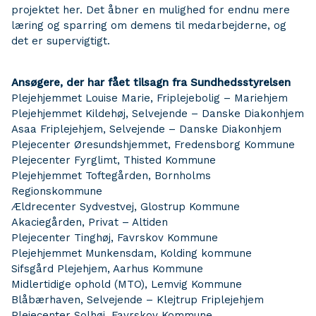
projektet her. Det åbner en mulighed for endnu mere
læring og sparring om demens til medarbejderne, og
det er supervigtigt.
Ansøgere, der har fået tilsagn fra Sundhedsstyrelsen
Plejehjemmet Louise Marie, Friplejebolig – Mariehjem
Plejehjemmet Kildehøj, Selvejende – Danske Diakonhjem
Asaa Friplejehjem, Selvejende – Danske Diakonhjem
Plejecenter Øresundshjemmet, Fredensborg Kommune
Plejecenter Fyrglimt, Thisted Kommune
Plejehjemmet Toftegården, Bornholms
Regionskommune
Ældrecenter Sydvestvej, Glostrup Kommune
Akaciegården, Privat – Altiden
Plejecenter Tinghøj, Favrskov Kommune
Plejehjemmet Munkensdam, Kolding kommune
Sifsgård Plejehjem, Aarhus Kommune
Midlertidige ophold (MTO), Lemvig Kommune
Blåbærhaven, Selvejende – Klejtrup Friplejehjem
Plejecenter Solhøj, Favrskov Kommune