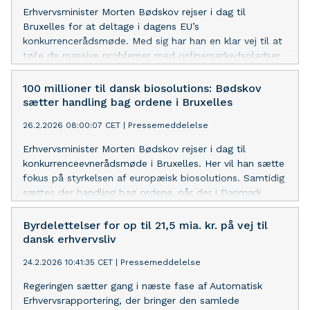
Erhvervsminister Morten Bødskov rejser i dag til
Bruxelles for at deltage i dagens EU’s
konkurrencerådsmøde. Med sig har han en klar vej til at
tøjle de massive problemer med onlinemarkedspladser
fra tredjelande, som fx Temu.
100 millioner til dansk biosolutions: Bødskov
sætter handling bag ordene i Bruxelles
26.2.2026 08:00:07 CET
|
Pressemeddelelse
Erhvervsminister Morten Bødskov rejser i dag til
konkurrenceevnerådsmøde i Bruxelles. Her vil han sætte
fokus på styrkelsen af europæisk biosolutions. Samtidig
sættes der handling bag ordene, når der i Danmark
lanceres en pulje på 100 mio. kr. til at styrke dansk
biosolutions.
Byrdelettelser for op til 21,5 mia. kr. på vej til
dansk erhvervsliv
24.2.2026 10:41:35 CET
|
Pressemeddelelse
Regeringen sætter gang i næste fase af Automatisk
Erhvervsrapportering, der bringer den samlede