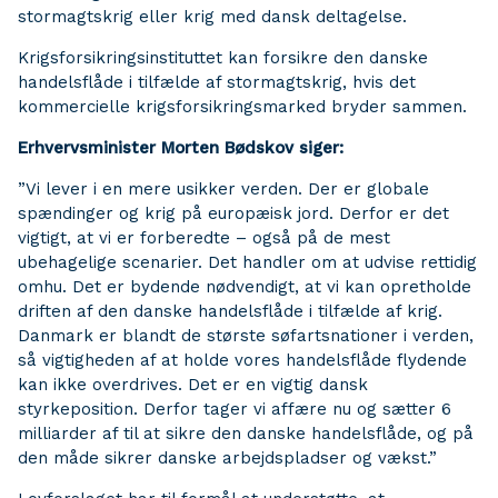
stormagtskrig eller krig med dansk deltagelse.
Krigsforsikringsinstituttet kan forsikre den danske
handelsflåde i tilfælde af stormagtskrig, hvis det
kommercielle krigsforsikringsmarked bryder sammen.
Erhvervsminister Morten Bødskov siger:
”Vi lever i en mere usikker verden. Der er globale
spændinger og krig på europæisk jord. Derfor er det
vigtigt, at vi er forberedte – også på de mest
ubehagelige scenarier. Det handler om at udvise rettidig
omhu. Det er bydende nødvendigt, at vi kan opretholde
driften af den danske handelsflåde i tilfælde af krig.
Danmark er blandt de største søfartsnationer i verden,
så vigtigheden af at holde vores handelsflåde flydende
kan ikke overdrives. Det er en vigtig dansk
styrkeposition. Derfor tager vi affære nu og sætter 6
milliarder af til at sikre den danske handelsflåde, og på
den måde sikrer danske arbejdspladser og vækst.”