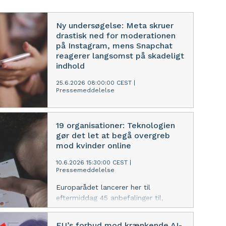
Ny undersøgelse: Meta skruer
drastisk ned for moderationen
på Instagram, mens Snapchat
reagerer langsomst på skadeligt
indhold
25.6.2026 08:00:00 CEST
|
Pressemeddelelse
En ny undersøgelse fra Digitalt Ansvar
viser, at Meta reducerede
19 organisationer: Teknologien
moderationen på Instagram med 74
gør det let at begå overgreb
% i løbet af 2025. Samtidig er
mod kvinder online
Snapchat den langsomste af de
undersøgte platforme til at gribe ind
10.6.2026 15:30:00 CEST
|
Pressemeddelelse
over for skadeligt indhold.
Europarådet lancerer her til
eftermiddag 45 anbefalinger til,
hvordan medlemslandene kan
forebygge og bekæmpe digital vold
EU’s forbud mod krænkende AI-