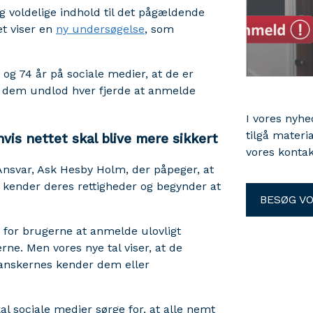
 voldelige indhold til det pågældende
et viser en
ny undersøgelse
, som
og 74 år på sociale medier, at de er
t dem undlod hver fjerde at anmelde
I vores nyh
tilgå materi
vis nettet skal blive mere sikkert
vores kontak
t Ansvar, Ask Hesby Holm, der påpeger, at
re kender deres rettigheder og begynder at
BESØG V
t for brugerne at anmelde ulovligt
ne. Men vores nye tal viser, at de
danskernes kender dem eller
al sociale medier sørge for, at alle nemt