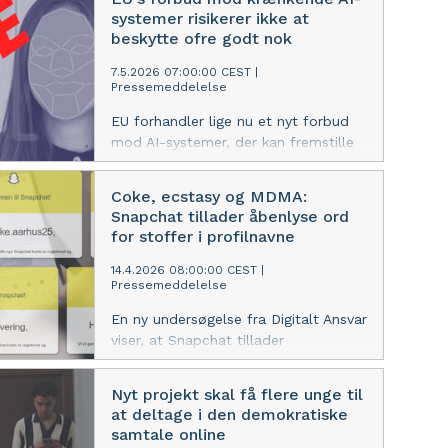
mod piger og kvinder. I et nyt
systemer risikerer ikke at
holdningspapir opfordrer Digitalt
beskytte ofre godt nok
Ansvar sammen med 18 af sine
medlemsorganisationer den danske
7.5.2026 07:00:00 CEST
|
Pressemeddelelse
regering til at arbejde for, at EU
følger anbefalingerne. Særligt tre af
EU forhandler lige nu et nyt forbud
anbefalinger er helt centrale for at
mod AI-systemer, der kan fremstille
skabe en bedre beskyttelse for piger
manipuleret seksuelt materiale uden
og kvinder online.
samtykke. Digitalt Ansvar kalder
Coke, ecstasy og MDMA:
forslaget banebrydende, men advarer
Snapchat tillader åbenlyse ord
sammen med syv andre
for stoffer i profilnavne
organisationer i et nyt holdningspapir
om, at forbuddet kan blive for
14.4.2026 08:00:00 CEST
|
Pressemeddelelse
snævert og derfor ikke beskytte ofre
tilstrækkeligt.
En ny undersøgelse fra Digitalt Ansvar
viser, at Snapchat tillader
profilnavne, hvor nogle af de mest
almindelige ord for narkotika indgår.
Nyt projekt skal få flere unge til
Snapchat forstærker dermed risikoen
at deltage i den demokratiske
for salg af narkotika i stedet for at
samtale online
begrænse den, siger direktør i Digitalt