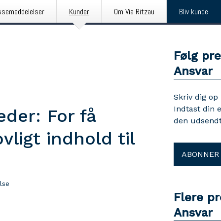
ssemeddelelser
Kunder
Om Via Ritzau
Bliv kunde
Følg pre
Ansvar
Skriv dig op
Indtast din 
eder: For få
den udsendt
ligt indhold til
ABONNER
lse
Flere pr
Ansvar