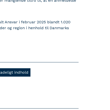
 manglende tiltro til, at en anmeldelse
lt Ansvar i februar 2025 blandt 1.020
alder og region i henhold til Danmarks
adeligt indhold