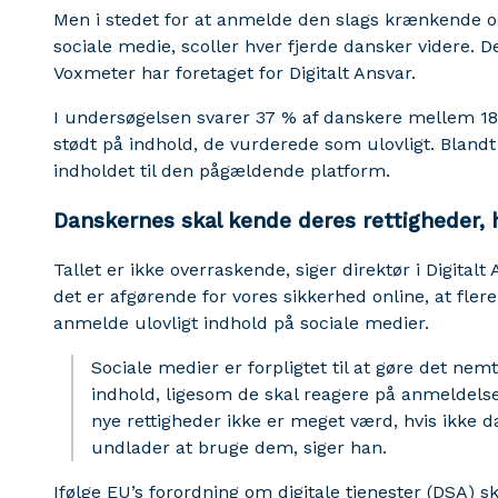
Men i stedet for at anmelde den slags krænkende og
sociale medie, scoller hver fjerde dansker videre. D
Voxmeter har foretaget for Digitalt Ansvar.
I undersøgelsen svarer 37 % af danskere mellem 18 
stødt på indhold, de vurderede som ulovligt. Bland
indholdet til den pågældende platform.
Danskernes skal kende deres rettigheder, h
Tallet er ikke overraskende, siger direktør i Digital
det er afgørende for vores sikkerhed online, at fle
anmelde ulovligt indhold på sociale medier.
Sociale medier er forpligtet til at gøre det nem
indhold, ligesom de skal reagere på anmeldelser
nye rettigheder ikke er meget værd, hvis ikke 
undlader at bruge dem, siger han.
Ifølge EU’s forordning om digitale tjenester (DSA) sk