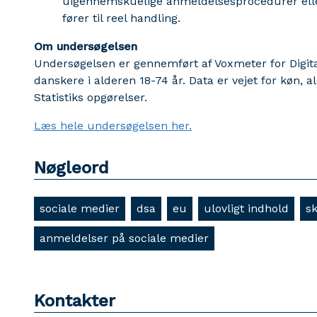
uigennemskuelige anmeldelsesprocedurer eller
fører til reel handling.
Om undersøgelsen
Undersøgelsen er gennemført af Voxmeter for Digita
danskere i alderen 18-74 år. Data er vejet for køn, 
Statistiks opgørelser.
Læs hele undersøgelsen her.
Nøgleord
sociale medier
dsa
eu
ulovligt indhold
sk
anmeldelser på sociale medier
Kontakter