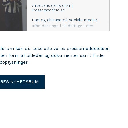
Ansvar.
7.4.2026 10:07:06 CEST
|
Pressemeddelelse
Had og chikane på sociale medier
afholder unge i at deltage i den
demokratiske samtale på sociale
medier. Derfor lancerer Digitalt
Ansvar og Tuborgfondet et nyt
edsrum kan du læse alle vores pressemeddelelser,
projekt, der bl.a. skal få flere unge til
ale i form af billeder og dokumenter samt finde
at anmelde ulovligt og skadeligt
toplysninger.
indhold online for at gøre debatten
mere tryg og konstruktiv.
ORES NYHEDSRUM