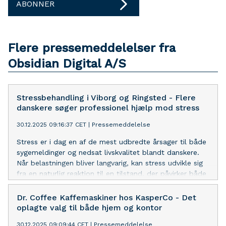
ABONNER
Flere pressemeddelelser fra
Obsidian Digital A/S
Stressbehandling i Viborg og Ringsted - Flere
danskere søger professionel hjælp mod stress
30.12.2025 09:16:37 CET
|
Pressemeddelelse
Stress er i dag en af de mest udbredte årsager til både
sygemeldinger og nedsat livskvalitet blandt danskere.
Når belastningen bliver langvarig, kan stress udvikle sig
fra en naturlig reaktion til en tilstand, der påvirker både
krop, tanker og følelser. Derfor vælger flere og flere at
søge professionel hjælp, hvor der arbejdes med både
Dr. Coffee Kaffemaskiner hos KasperCo - Det
symptomer og de bagvedliggende årsager. Hos Kimose
oplagte valg til både hjem og kontor
Terapi tilbydes Psykoterapi i Viborg og Ringsted, hvor
30.12.2025 09:09:44 CET
|
Pressemeddelelse