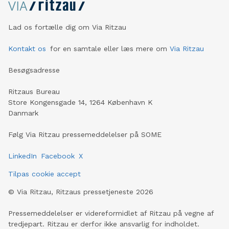
oplever man samtidig en tydelig ubalance mellem en
lavere betalt lærling og en højere betalt svend. For en
lærling kan daglige frokost udgifter være et reelt
Lad os fortælle dig om Via Ritzau
økonomisk pres. Det er en ubalance, som virksomheden
bevidst har valgt at gøre noget ved. Inden kørsel
Kontakt os
for en samtale eller læs mere om
Via Ritzau
gennemgås opgaverne sammen, og der er altid en
erfare
Besøgsadresse
Ritzaus Bureau
Store Kongensgade 14, 1264 København K
Danmark
Følg Via Ritzau pressemeddelelser på SOME
LinkedIn
Facebook
X
Tilpas cookie accept
©
Via Ritzau, Ritzaus pressetjeneste
2026
Pressemeddelelser er videreformidlet af Ritzau på vegne af
tredjepart. Ritzau er derfor ikke ansvarlig for indholdet.