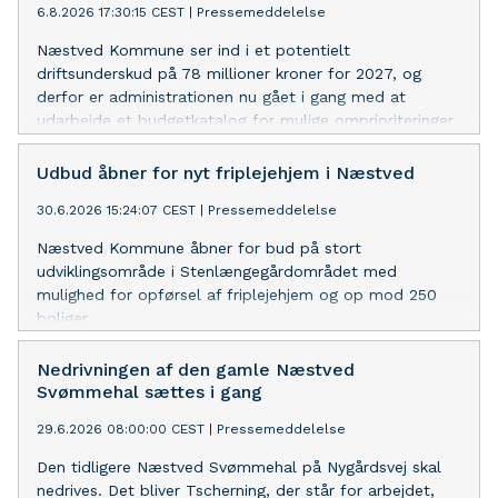
6.8.2026 17:30:15 CEST
|
Pressemeddelelse
Næstved Kommune ser ind i et potentielt
driftsunderskud på 78 millioner kroner for 2027, og
derfor er administrationen nu gået i gang med at
udarbejde et budgetkatalog for mulige omprioriteringer
i kommunens budget.
Udbud åbner for nyt friplejehjem i Næstved
30.6.2026 15:24:07 CEST
|
Pressemeddelelse
Næstved Kommune åbner for bud på stort
udviklingsområde i Stenlængegårdområdet med
mulighed for opførsel af friplejehjem og op mod 250
boliger.
Nedrivningen af den gamle Næstved
Svømmehal sættes i gang
29.6.2026 08:00:00 CEST
|
Pressemeddelelse
Den tidligere Næstved Svømmehal på Nygårdsvej skal
nedrives. Det bliver Tscherning, der står for arbejdet,