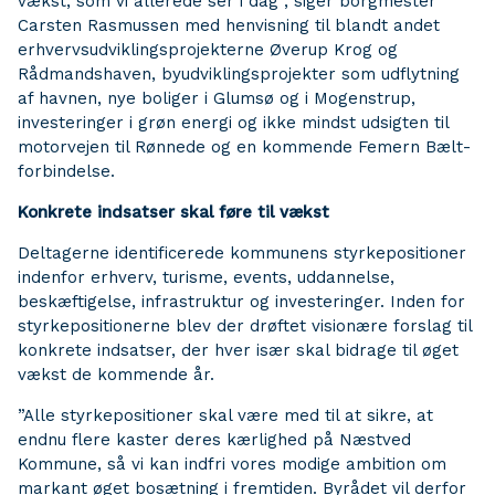
vækst, som vi allerede ser i dag”, siger borgmester
Carsten Rasmussen med henvisning til blandt andet
erhvervsudviklingsprojekterne Øverup Krog og
Rådmandshaven, byudviklingsprojekter som udflytning
af havnen, nye boliger i Glumsø og i Mogenstrup,
investeringer i grøn energi og ikke mindst udsigten til
motorvejen til Rønnede og en kommende Femern Bælt-
forbindelse.
Konkrete indsatser skal føre til vækst
Deltagerne identificerede kommunens styrkepositioner
indenfor erhverv, turisme, events, uddannelse,
beskæftigelse, infrastruktur og investeringer. Inden for
styrkepositionerne blev der drøftet visionære forslag til
konkrete indsatser, der hver især skal bidrage til øget
vækst de kommende år.
”Alle styrkepositioner skal være med til at sikre, at
endnu flere kaster deres kærlighed på Næstved
Kommune, så vi kan indfri vores modige ambition om
markant øget bosætning i fremtiden. Byrådet vil derfor