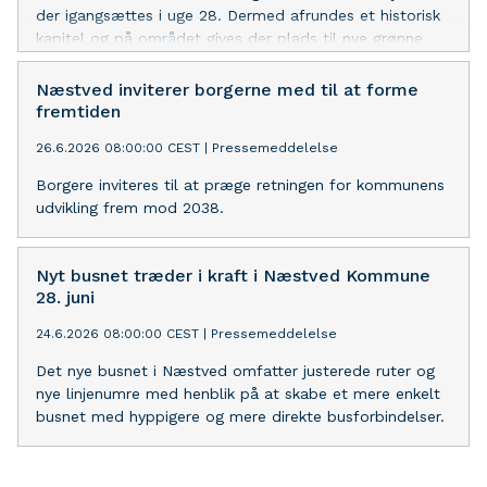
der igangsættes i uge 28. Dermed afrundes et historisk
kapitel og på området gives der plads til nye grønne
arealer.
Næstved inviterer borgerne med til at forme
fremtiden
26.6.2026 08:00:00 CEST
|
Pressemeddelelse
Borgere inviteres til at præge retningen for kommunens
udvikling frem mod 2038.
Nyt busnet træder i kraft i Næstved Kommune
28. juni
24.6.2026 08:00:00 CEST
|
Pressemeddelelse
Det nye busnet i Næstved omfatter justerede ruter og
nye linjenumre med henblik på at skabe et mere enkelt
busnet med hyppigere og mere direkte busforbindelser.