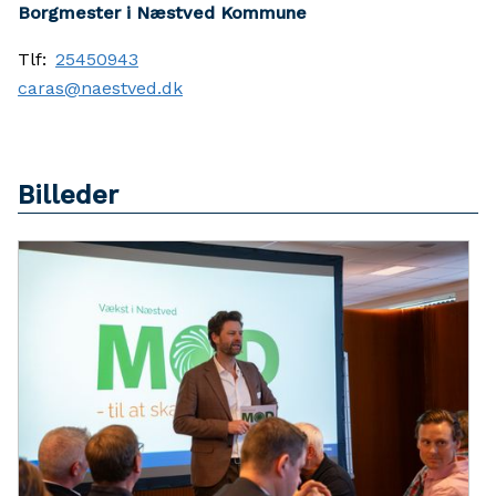
Borgmester i Næstved Kommune
Tlf:
25450943
caras@naestved.dk
Billeder