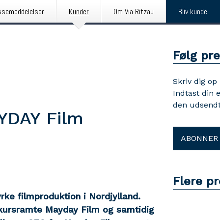
ssemeddelelser
Kunder
Om Via Ritzau
Bliv kunde
Følg pr
Skriv dig op
Indtast din 
den udsendt
YDAY Film
ABONNER
Flere pr
yrke filmproduktion i Nordjylland.
nkursramte Mayday Film og samtidig