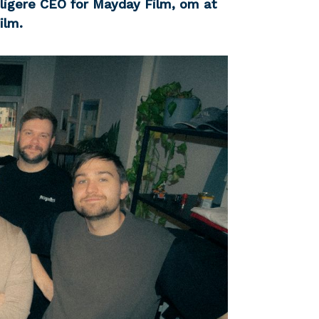
dligere CEO for Mayday Film, om at
ilm.