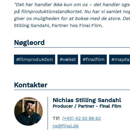
"Det her handler ikke kun om os – det handler også
på filmproduktionslandkortet. Nu har vi samlet nog
giver os muligheden for at bokse med de store. Det
Stilling Sandahl, Partner hos Final Film.
Nøgleord
#filmproduktion
#vækst
#finalfilm
#mayda
Kontakter
Nichlas Stilling Sandahl
Producer / Partner - Final Film
Tlf:
(+45) 42 92 88 62
ns@final.dk