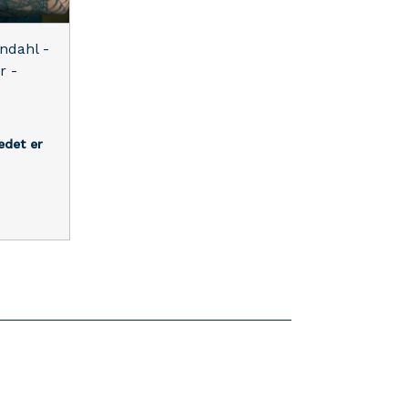
andahl -
r -
ledet er